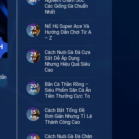
Nghiệm Chăm Sóc
May
Các Giống Gà Chuẩn
Nhất
Nổ Hũ Super Ace Và
30
Hướng Dẫn Chơi Từ A
Apr
– Z
Cách Nuôi Gà Đá Cựa
29
Sắt Dễ Áp Dụng
Apr
Nhưng Hiệu Quả Siêu
Cao
dẫn
Bắn Cá Thần Rồng –
20
Siêu Phẩm Săn Cá Ăn
Apr
Tiền Thưởng Cực To
Cách Bắt Tổng Đề
15
Đơn Giản Nhưng Tỉ Lệ
Apr
Thành Công Cao
Cách Nuôi Gà Đá Chân
14