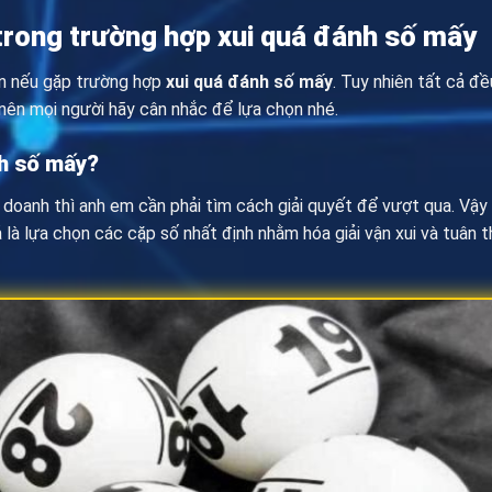
 trong trường hợp xui quá đánh số mấy
ọn nếu gặp trường hợp
xui quá đánh số mấy
. Tuy nhiên tất cả đề
nên mọi người hãy cân nhắc để lựa chọn nhé.
nh số mấy?
 doanh thì anh em cần phải tìm cách giải quyết để vượt qua. Vậy
à lựa chọn các cặp số nhất định nhằm hóa giải vận xui và tuân 