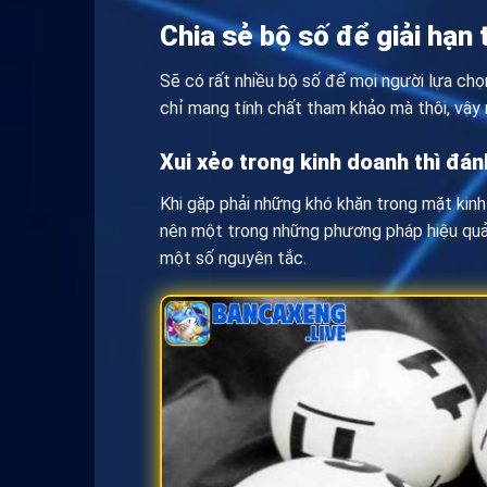
Chia sẻ bộ số để giải hạn
Sẽ có rất nhiều bộ số để mọi người lựa ch
chỉ mang tính chất tham khảo mà thôi, vậy 
Xui xẻo trong kinh doanh thì đá
Khi gặp phải những khó khăn trong mặt kinh
nên một trong những phương pháp hiệu quả l
một số nguyên tắc.