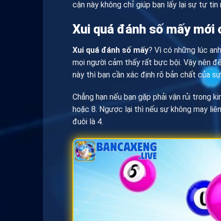
cận này không chỉ giúp bạn lấy lại sự tự ti
Xui quá đánh số mấy mới 
Xui quá đánh số mấy
? Vì có những lúc an
mọi người cảm thấy rất bực bội. Vậy nên đ
này thì bạn cần xác định rõ bản chất của sự
Chẳng hạn nếu bạn gặp phải vận rủi trong k
hoặc 8. Ngược lại thì nếu sự không may liê
đuôi là 4.