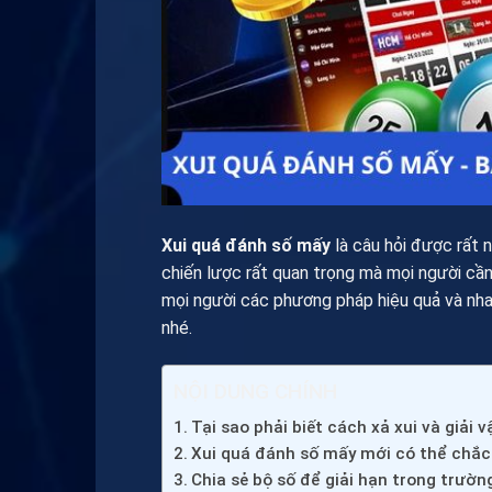
Xui quá đánh số mấy
là câu hỏi được rất n
chiến lược rất quan trọng mà mọi người cần
mọi người các phương pháp hiệu quả và nhan
nhé.
NỘI DUNG CHÍNH
Tại sao phải biết cách xả xui và giải v
Xui quá đánh số mấy mới có thể chắc
Chia sẻ bộ số để giải hạn trong trườ