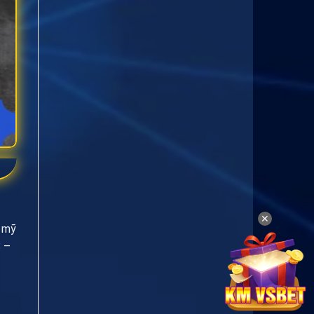
✕
c mỹ
8 –