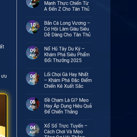
Mạnh Thực Chiến Từ
Apr
A Đến Z Cho Tân Thủ
Bắn Cá Long Vương –
10
Cơ Hội Làm Giàu Siêu
Apr
Dễ Dàng Cho Tân Thủ
ất
Nổ Hũ Tây Du Ký –
09
Khám Phá Siêu Phẩm
Apr
Đổi Thưởng 2025
Lối Chọi Gà Hay Nhất
h ưu
06
– Khám Phá Đặc Điểm
Apr
Chiến Kê Xuất Sắc
Đề Chạm Là Gì? Mẹo
05
Hay Áp Dụng Hiệu Quả
Apr
Để Chiến Thắng
Xổ Số Trực Tuyến –
04
Cách Chơi Và Mẹo
Apr