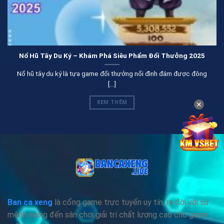
thân có thể nhận thưởng lên đến hàng tỷ đồng đấy nhé.
Với đa dạng các loại hình quay hũ, người chơi dễ dàng
tiếp cận nhanh chóng. Bản thân không cần gặp quá nhiều
khó khăn khi chơi, do đó mà mọi người hãy trải nghiệm
Nổ Hũ Tây Du Ký – Khám Phá Siêu Phẩm Đổi Thưởng 2025
thử chuyên mục này nhé.
Nổ hũ tây du ký là tựa game đổi thưởng nổi đình đám được đông
[...]
Xổ số may mắn
Nhắc game tại ban ca xeng mọi người nên tham khảo
XEM THÊM
✕
qua xổ số may mắn. Đây là một trong những chuyên
mục khá hấp dẫn bởi lối cược đơn giản cùng tỷ lệ thắng
cao. Do đó mà anh em muốn làm giàu nhanh thường lựa
chọn khá nhiều với siêu phẩm xổ số.
Ban ca xeng
là cổng game trực tuyến uy tín, ra đời với sứ
mệnh mang đến sân chơi giải trí chất lượng cao cho game