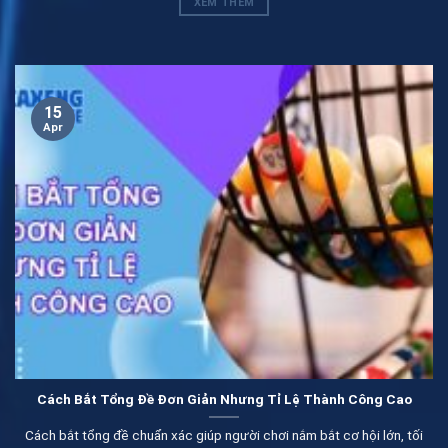
đánh giá cao hơn rất nhiều. Chính vì vậy mà hội viên hoàn
XEM THÊM
toàn có thể yên tâm trải nghiệm cược mà không cần lo
lắng về chất lượng game.
Bảo mật an toàn
15
Apr
Tất cả những thông tin mà anh em cung cấp tại hệ
thống đều được bảo mật an toàn. Hệ thống sử dụng
những công nghệ hiện đại nhất thế giới để mã hoá thông
tin. Qua đó người chơi không cần phải lo lắng các tình
trạng rò rỉ hay bị lấy cắp một cách đáng tiếc trong quá
trình chơi.
Giao dịch nhanh chóng
Mọi giao dịch khi thực hiện tại hệ thống sẽ không cần lo
lắng bất kỳ điều gì. Những quá trình này đều diễn ra một
cách thuận lợi và đơn giản cho tân thủ. Bản thân có thể
Cách Bắt Tổng Đề Đơn Giản Nhưng Tỉ Lệ Thành Công Cao
yên tâm điều này bởi thời gian rút nạp thường chỉ mất
tầm 5 đến 10 phút. Mặc dù thời gian ngắn như vậy
Cách bắt tổng đề chuẩn xác giúp người chơi nắm bắt cơ hội lớn, tối