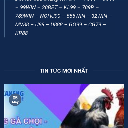
an toàn. Mọi người được trải nghiệm với độ an toàn cao
–
99WIN
–
28BET
–
KL99
–
789P
–
và thoải mái nhất có thể. Đặc biệt không cần lo lắng đến
789WIN
–
NOHU90
–
555WIN
–
32WIN
–
vấn đề pháp luật ngăn chặn khi tận hưởng cược.
MV88
–
U88
–
U888
–
GO99
–
CG79
–
Mục tiêu phát triển
KP88
Được biết ban ca xeng luôn hoạt động với các mục tiêu
lớn liên tục. Thương hiệu sẽ không dậm chân tại một
thành công nhất định mà sẽ không ngừng đi lên. Cho
đến hiện tại website vẫn đang phấn đấu với mục tiêu trở
thành sân chơi số 1 thế giới. Hướng đến địa điểm cược
TIN TỨC MỚI NHẤT
hàng đầu cho tất cả những bet thủ trong và ngoài nước.
Phương châm hoạt động
Bắn cá xèng apk là một sân chơi hoạt động khá rõ ràng
05
May
với các phương châm chất lượng. Tất cả những hoạt
động tại hệ thống đều hướng đến những lợi ích của
khách hàng. Mọi dịch vụ cập nhật cho hội viên luôn an
toàn, công bằng, minh bạch và xanh chín. Nghiêm cấm