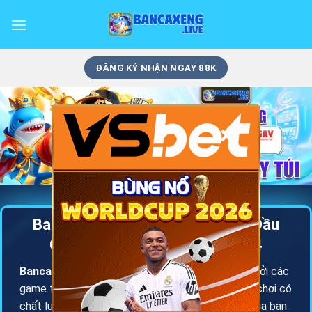
Skip
to
content
ĐĂNG KÝ NHẬN NGAY 88K
×
Ban Ca Xeng – Lựa Chọn Hàng Đầu
Của Tay Cược Sành Điệu 2024
Bancaxeng
chính là cái tên được săn đón nhiều bởi các
game thủ sảnh điệu. Đây là một trong những sân chơi có
chất lượng hàng đầu thế giới. Do đó mà độ phủ của ban