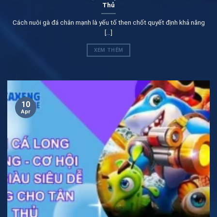
Thủ
tân binh
Cách nuôi gà đá chân mạnh là yếu tố then chốt quyết định khả năng
Đối với các anh em đang muốn tìm hiểu ban ca xeng sẽ
[...]
không thể bỏ qua kho game tại đây. Chúng tôi sẽ khám
phá cụ thể kho game khủng này cho bet thủ dưới đây.
XEM THÊM
Đây biết tổng số lượng game có được tại hệ thống đã
lên đến con số hàng trăm.
10
Apr
Khám phá kho game ban ca xeng cùng các tân binh