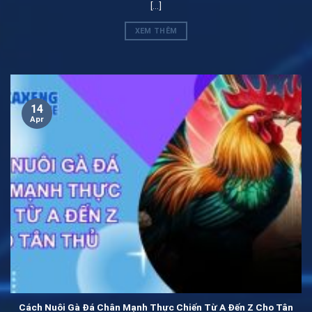
[...]
nhưng độ chính xác của các giao dịch hiện đang là
100%.
XEM THÊM
Trả thưởng hấp dẫn
Ban ca xeng
đang có những tỷ lệ trả thưởng đầy ấn
tượng và hấp dẫn cho khách hàng. So với nhiều đối thủ
14
khác thì những tỷ lệ này hiện tại đang rất ấn tượng. Bởi
Apr
người chơi chỉ việc bỏ ra một khoản tiền khá nhỏ nhưng
cũng có cơ hội nhận về tiền thưởng cực lớn đấy.
Tư vấn tận tâm
Trong quá trình đánh cược hội viên được tư vấn và
chăm sóc nhiệt bởi bộ phận cskh. Các chuyên viên tại
đây đều hỗ trợ nhiệt tình và tận tâm liên tục 24/7. Anh
em hoàn toàn có thể kết nối thoải mái bất kỳ lúc nào
cũng có thể nhận về sự hỗ trợ nhanh chóng.
Khám phá kho game tại ban ca xeng cùng
Cách Nuôi Gà Đá Chân Mạnh Thực Chiến Từ A Đến Z Cho Tân