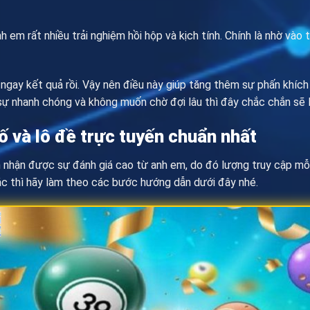
m rất nhiều trải nghiệm hồi hộp và kịch tính. Chính là nhờ vào t
t ngay kết quả rồi. Vậy nên điều này giúp tăng thêm sự phấn khíc
sự nhanh chóng và không muốn chờ đợi lâu thì đây chắc chắn sẽ là
 và lô đề trực tuyến chuẩn nhất
 nhận được sự đánh giá cao từ anh em, do đó lượng truy cập mỗi
ác thì hãy làm theo các bước hướng dẫn dưới đây nhé.