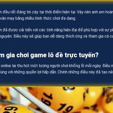
 đều rất đáng tin cậy tại thời điểm hiện tại. Vậy nên anh em hoà
ận may bằng nhiều hình thức chơi đa dạng.
n đã được cải tiến với các tính năng hiện đại để phù hợp với sự 
nguyên. Điều này sẽ giúp bạn dễ dàng thích ứng và tham gia cá 
m gia chơi game lô đề trực tuyến?
online lại thu hút một lượng người chơi khổng lồ mỗi ngày. Điều
cùng với những quyền lợi hấp dẫn. Chính những điều này đã tạo 