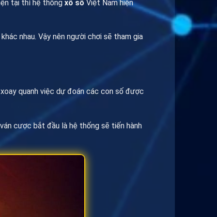
ện tại thì hệ thống
xổ số
Việt Nam hiện
 khác nhau. Vậy nên người chơi sẽ tham gia
y xoay quanh việc dự đoán các con số được
 ván cược bắt đầu là hệ thống sẽ tiến hành