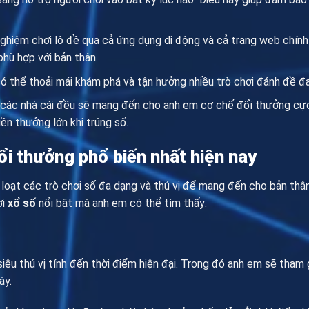
 nghiệm chơi lô đề qua cả ứng dụng di động và cả trang web chín
hù hợp với bản thân.
 có thể thoải mái khám phá và tận hưởng nhiều trò chơi đánh đề đ
ư các nhà cái đều sẽ mang đến cho anh em cơ chế đổi thưởng cực
ền thưởng lớn khi trúng số.
đổi thưởng phổ biến nhất hiện nay
oạt các trò chơi số đa dạng và thú vị để mang đến cho bản thân
ơi
xổ số
nổi bật mà anh em có thể tìm thấy:
iêu thú vị tính đến thời điểm hiện đại. Trong đó anh em sẽ tham
ày.