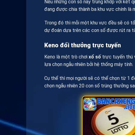
Nếu những con số này trùng khớp với kết qu
đang được chia thành ba khu vực chính là 
Trong đó thì mỗi một khu vực đều sẽ có tổ 
dự đoán dựa trên các con số được rút ra t
Keno đổi thưởng trực tuyến
Keno là một trò chơi
xổ số
trực tuyến thú 
lựa chọn ngẫu nhiên bởi hệ thống máy tính.
Cụ thể thì mọi người sẽ có thể chọn từ 1 đ
chọn ngẫu nhiên 20 con số trúng thưởng sa