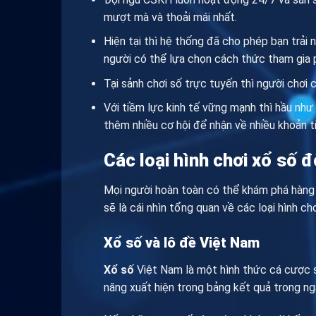
mượt mà và thoải mái nhất.
Hiện tại thì hệ thống đã cho phép bạn trải
người có thể lựa chọn cách thức tham gia p
Tại sảnh chơi số trực tuyến thì người chơi
Với tiềm lực kinh tế vững mạnh thì hầu nh
thêm nhiều cơ hội để nhận về nhiều khoản ti
Các loại hình chơi xổ số 
Mọi người hoàn toàn có thể khám phá hàng l
sẽ là cái nhìn tổng quan về các loại hình ch
Xổ số và lô đề Việt Nam
Xổ số
Việt Nam là một hình thức cá cược s
năng xuất hiện trong bảng kết quả trong ng