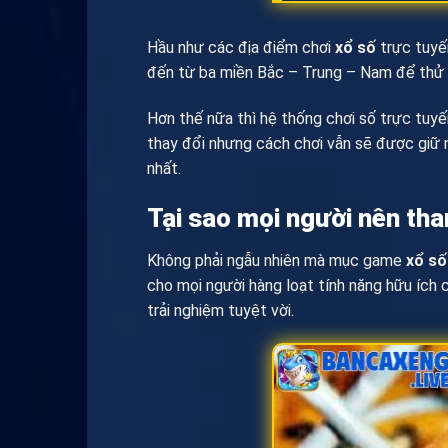
Hầu như các địa điểm chơi
xổ số
trực tuyến
đến từ ba miền Bắc – Trung – Nam để thử v
Hơn thế nữa thì hệ thống chơi số trực tuyế
thay đổi nhưng cách chơi vẫn sẽ được giữ 
nhất.
Tại sao mọi người nên tha
Không phải ngẫu nhiên mà mục game
xổ số
cho mọi người hàng loạt tính năng hữu ích 
trải nghiệm tuyệt vời.