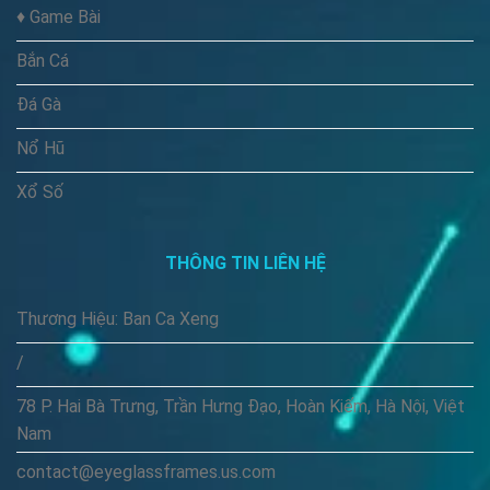
♦️ Game Bài
Bắn Cá
Đá Gà
Nổ Hũ
Xổ Số
THÔNG TIN LIÊN HỆ
Thương Hiệu: Ban Ca Xeng
/
78 P. Hai Bà Trưng, Trần Hưng Đạo, Hoàn Kiếm, Hà Nội, Việt
Nam
contact@eyeglassframes.us.com