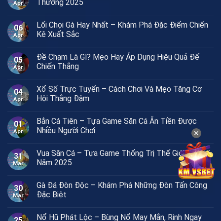
Thưởng 2025
Apr
Lối Chọi Gà Hay Nhất – Khám Phá Đặc Điểm Chiến
06
Kê Xuất Sắc
Apr
Đề Chạm Là Gì? Mẹo Hay Áp Dụng Hiệu Quả Để
05
Chiến Thắng
Apr
Xổ Số Trực Tuyến – Cách Chơi Và Mẹo Tăng Cơ
04
Hội Thắng Đậm
Apr
Bắn Cá Tiên – Tựa Game Săn Cá Ăn Tiền Được
01
Nhiều Người Chơi
Apr
✕
Vua Săn Cá – Tựa Game Thống Trị Thế Giới Giải Trí
31
Năm 2025
Mar
Gà Đá Đòn Độc – Khám Phá Những Đòn Tấn Công
30
Đặc Biệt
Mar
Nổ Hũ Phát Lộc – Bùng Nổ May Mắn, Rinh Ngay
25