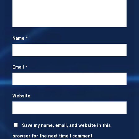
Name
*
Email
*
Website
Save my name, email, and website in this
browser for the next time I comment.