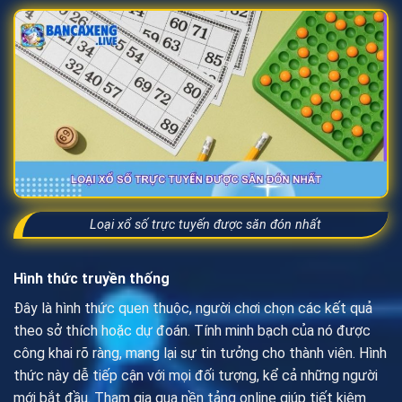
Loại xổ số trực tuyến được săn đón nhất
Hình thức truyền thống
Đây là hình thức quen thuộc, người chơi chọn các kết quả
theo sở thích hoặc dự đoán. Tính minh bạch của nó được
công khai rõ ràng, mang lại sự tin tưởng cho thành viên. Hình
thức này dễ tiếp cận với mọi đối tượng, kể cả những người
mới bắt đầu. Tham gia qua nền tảng online giúp tiết kiệm