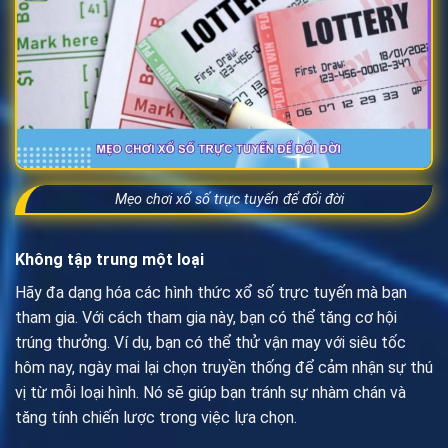
Mẹo chơi xổ số trực tuyến để đổi đời
Không tập trung một loại
Hãy đa dạng hóa các hình thức xổ số trực tuyến mà bạn
tham gia. Với cách tham gia này, bạn có thể tăng cơ hội
trúng thưởng. Ví dụ, bạn có thể thử vận may với siêu tốc
hôm nay, ngày mai lại chọn truyền thống để cảm nhận sự thú
vị từ mỗi loại hình. Nó sẽ giúp bạn tránh sự nhàm chán và
tăng tính chiến lược trong việc lựa chọn.