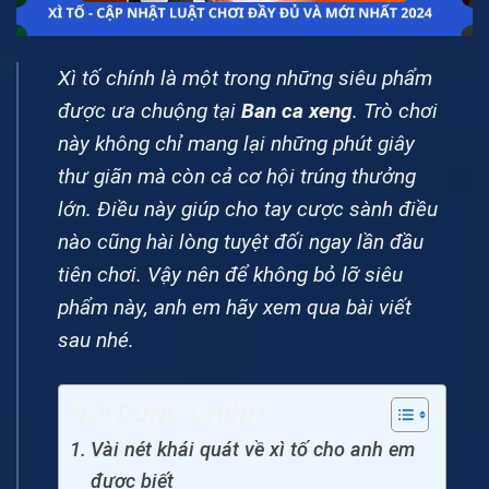
Xì tố chính là một trong những siêu phẩm
được ưa chuộng tại
Ban ca xeng
. Trò chơi
này không chỉ mang lại những phút giây
thư giãn mà còn cả cơ hội trúng thưởng
lớn. Điều này giúp cho tay cược sành điều
nào cũng hài lòng tuyệt đối ngay lần đầu
tiên chơi. Vậy nên để không bỏ lỡ siêu
phẩm này, anh em hãy xem qua bài viết
sau nhé.
NỘI DUNG CHÍNH
Vài nét khái quát về xì tố cho anh em
được biết