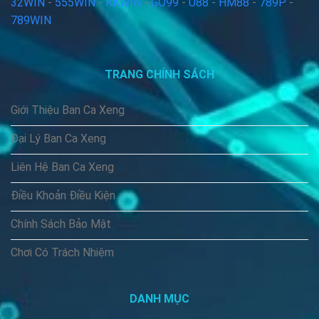
32WIN
-
555WIN
-
KKWIN
-
GO99
-
U88
-
HM88
-
789P
-
789WIN
TRANG CHÍNH SÁCH
Giới Thiệu Ban Ca Xeng
Đại Lý Ban Ca Xeng
Liên Hệ Ban Ca Xeng
Điều Khoản Điều Kiện
Chính Sách Bảo Mật
Chơi Có Trách Nhiệm
DANH MỤC