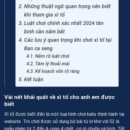
Những thuật ngữ quan trọng nên biết
khi tham gia xì tố
Luật chơi chính xác nhất 2024 tân
binh cần nắm bắt
Các lưu ý quan trọng khi chơi xì tố tại
Ban ca xeng
Nắm rõ luật chơi
Tâm lý thoải mái
Kế hoạch vốn rõ ràng
Kết luận
Vài nét khái quát về xì tố cho anh em được
biết
Xì tố được biết đến là một loại hình chơi kahs thịnh hành tại
website. Trò chơi được sử dụng bộ bài tú lơ khơ với 52 lá
ngẫu nhiên từ 2 đến A cùng 4 chất cơ rô chuồn và bích. Tất