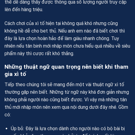
thể dễ dàng thấy được thông qua số lượng người truy cập
lên đến hàng triệu.
Cách chơi của xì tố hiện tại không quá khó nhưng cũng
không hề dễ cho bet thủ. Nếu anh em nào đã biết chơi thì
đây là lựa chọn hoàn hảo để làm giàu nhanh chóng. Tuy
nhiên nếu tân binh mới nhập môn chưa hiểu quá nhiều về siêu
phẩm này thì cược rất khó thắng.
Những thuật ngữ quan trọng nên biết khi tham
gia xì tố
Tiếp theo chúng tôi sẽ mang đến một vài thuật ngữ xì tố
thường gặp nên biết. Những từ ngữ này khá đơn giản nhưng
không phải người nào cũng biết được. Vì vậy mà những tân
thủ mới nhập môn nên xem qua nội dung dưới đây nhé. Gồm
có:
Úp bỏ: Đây là lựa chọn dành cho người nào có bộ bài bị