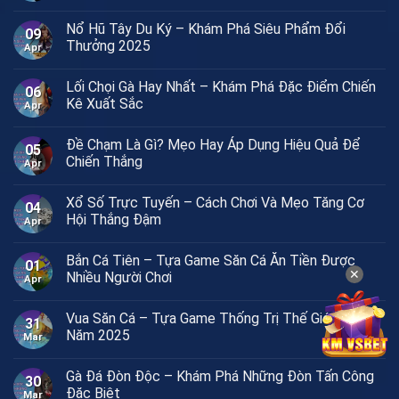
Nổ Hũ Tây Du Ký – Khám Phá Siêu Phẩm Đổi
09
Thưởng 2025
Apr
Lối Chọi Gà Hay Nhất – Khám Phá Đặc Điểm Chiến
06
Kê Xuất Sắc
Apr
Đề Chạm Là Gì? Mẹo Hay Áp Dụng Hiệu Quả Để
05
Chiến Thắng
Apr
Xổ Số Trực Tuyến – Cách Chơi Và Mẹo Tăng Cơ
04
Hội Thắng Đậm
Apr
Bắn Cá Tiên – Tựa Game Săn Cá Ăn Tiền Được
01
✕
Nhiều Người Chơi
Apr
Vua Săn Cá – Tựa Game Thống Trị Thế Giới Giải Trí
31
Năm 2025
Mar
Gà Đá Đòn Độc – Khám Phá Những Đòn Tấn Công
30
Đặc Biệt
Mar