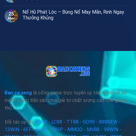
Nổ Hũ Phát Lộc – Bùng Nổ May Mắn, Rinh Ngay
25
Thưởng Khủng
Mar
Ban ca xeng
là cổng game trực tuyến uy tín, ra đời với sứ
mệnh mang đến sân chơi giải trí chất lượng cao cho game
thủ.
Đối tác uy tín:
XN88
-
LC88
-
TT88
-
GO99
-
888NEW
-
13WIN
-
6FF
-
8DAY
-
789P
-
MMOO
-
MV88
-
98WIN
-