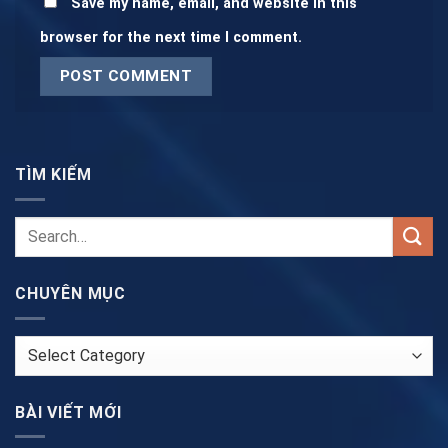
Save my name, email, and website in this
browser for the next time I comment.
TÌM KIẾM
CHUYÊN MỤC
CHUYÊN
MỤC
BÀI VIẾT MỚI