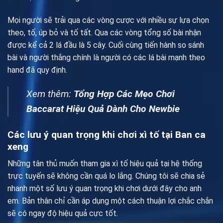
Mọi người sẽ trải qua các vòng cược với nhiều sự lựa chọn
theo, tố, úp bỏ và tố tất. Qua các vòng tổng số bài nhận
được kể cả 2 lá đầu là 5 cây. Cuối cùng tiến hành so sánh
bài và người thắng chính là người có các lá bài mạnh theo
hand đã quy định.
Xem thêm:
Tổng Hợp Các Mẹo Chơi
Baccarat Hiệu Quả Dành Cho Newbie
Các lưu ý quan trọng khi chơi xì tố tại Ban ca
xeng
Những tân thủ muốn tham gia xì tố hiệu quả tại hệ thống
trực tuyến sẽ không cần quá lo lắng. Chúng tôi sẽ chia sẻ
nhanh một số lưu ý quan trọng khi chơi dưới đây cho anh
em. Bản thân chỉ cần áp dụng một cách thuận lợi chắc chắn
sẽ có ngay độ hiệu quả cực tốt.