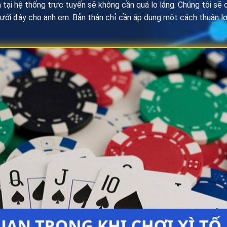
 tại hệ thống trực tuyến sẽ không cần quá lo lắng. Chúng tôi sẽ 
dưới đây cho anh em. Bản thân chỉ cần áp dụng một cách thuận lợ