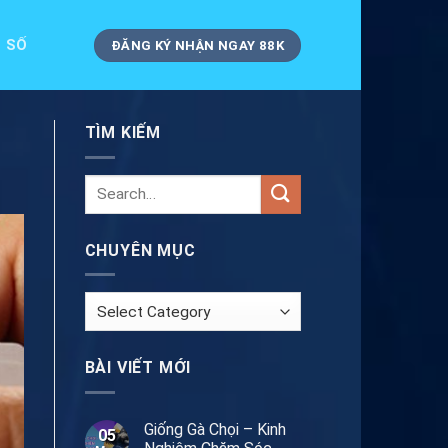
 SỐ
ĐĂNG KÝ NHẬN NGAY 88K
TÌM KIẾM
CHUYÊN MỤC
CHUYÊN
MỤC
BÀI VIẾT MỚI
Giống Gà Chọi – Kinh
05