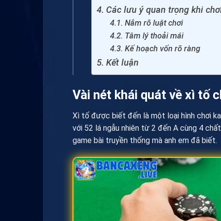
Các lưu ý quan trọng khi chơi
Nắm rõ luật chơi
Tâm lý thoải mái
Kế hoạch vốn rõ ràng
Kết luận
Vài nét khái quát về xì tố
Xì tố được biết đến là một loại hình chơi k
với 52 lá ngẫu nhiên từ 2 đến A cùng 4 chấ
game bài truyền thống mà anh em đã biết.