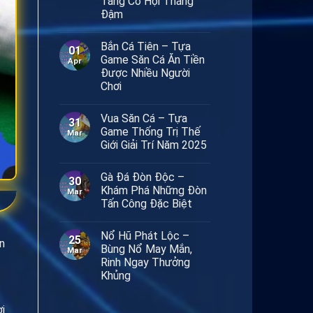
Tăng Cơ Hội Thắng
Đậm
Bắn Cá Tiên – Tựa
01
Game Săn Cá Ăn Tiền
Apr
Được Nhiều Người
Chơi
Vua Săn Cá – Tựa
31
Game Thống Trị Thế
Mar
Giới Giải Trí Năm 2025
Gà Đá Đòn Độc –
30
Khám Phá Những Đòn
Mar
Tấn Công Đặc Biệt
Nổ Hũ Phát Lộc –
25
n
Bùng Nổ May Mắn,
Mar
Rinh Ngay Thưởng
Khủng
i