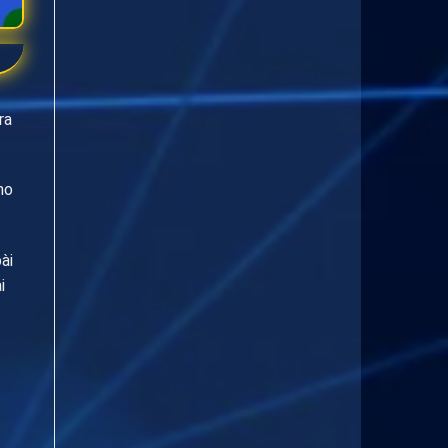
ra
ho
ài
i