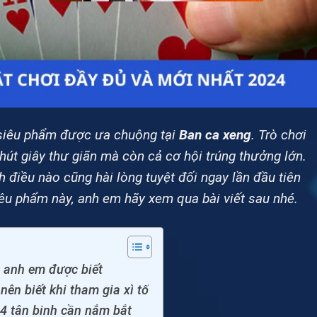
 siêu phẩm được ưa chuộng tại
Ban ca xeng
. Trò chơi
hút giây thư giãn mà còn cả cơ hội trúng thưởng lớn.
 điều nào cũng hài lòng tuyệt đối ngay lần đầu tiên
iêu phẩm này, anh em hãy xem qua bài viết sau nhé.
o anh em được biết
ên biết khi tham gia xì tố
24 tân binh cần nắm bắt