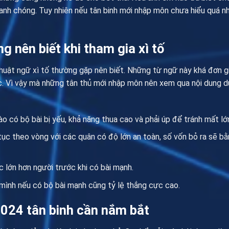
hanh chóng. Tuy nhiên nếu tân binh mới nhập môn chưa hiểu quá n
 nên biết khi tham gia xì tố
huật ngữ xì tố thường gặp nên biết. Những từ ngữ này khá đơn g
. Vì vậy mà những tân thủ mới nhập môn nên xem qua nội dung d
o có bộ bài bị yếu, khả năng thua cao và phải úp để tránh mất lớ
 tục theo vòng với các quân có độ lớn an toàn, số vốn bỏ ra sẽ b
c lớn hơn người trước khi có bài mạnh.
 mình nếu có bộ bài mạnh cũng tỷ lệ thắng cực cao.
2024 tân binh cần nắm bắt