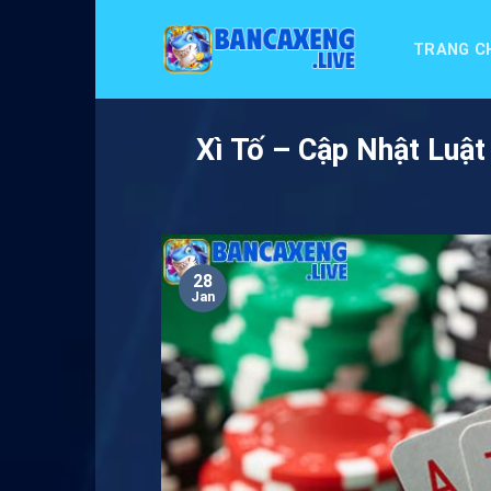
Skip
to
TRANG C
content
Xì Tố – Cập Nhật Luậ
28
Jan