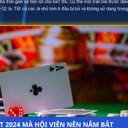
há đơn giản và tiện lợi cho bet thủ. Cụ thể mỗi trận bài được dù
y 52 lá. Tất cả các lá nhỏ hơn 6 đều bị bỏ và không sử dụng trong