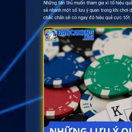
Những tân thủ muốn tham gia xì tố hiệu quả
sẻ nhanh một số lưu ý quan trọng khi chơi 
chắc chắn sẽ có ngay độ hiệu quả cực tốt.