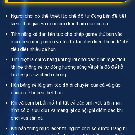
Người chơi có thể thiết lập chế độ tự động bắn để tiết
kiệm thời gian và công sức khi tham gia săn cá.
Tính năng xả đạn liên tục cho phép game thủ bắn vào
mục tiêu mong muốn và từ đó tạo điều kiện thuận lợi để
tiêu diệt nhiều cá hơn.
Tìm diệt là chức năng khi người chơi xác định mục tiêu
thì hệ thống sẽ tự động hướng súng về phía đó để hỗ
trợ hạ gục cá nhanh chóng.
Hàn băng sẽ là giảm tốc độ di chuyển của cá và giúp
chúng dễ bị tiêu diệt hơn.
Khi cá bom bị bắn nổ thì tất cả các sinh vật trên màn
hình sẽ bị tiêu diệt và mang lại cơ hội ghi điểm cao khi
chơi vua săn cá.
Khi bắn trúng mực laser thì người chơi sẽ được trang bị