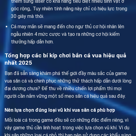
thêm súng laser có khả năng tiêu diệt nhiều sinh vật ở
góc rộng,. Tuy nhiên tính năng này chỉ có hiệu lực trong
30 giây mà thôi.
Cá may mắn sẽ mang đến cho ngư thủ cơ hội nhân lên
ngẫu nhiên 4 mức cược và tạo ra những cơ hội kiếm
thưởng hấp dẫn hơn.
Tổng hợp các bí kíp chơi bắn cá vua hiệu quả
nhất 2025
Bạn đã sẵn sàng khám phá thế giới đầy màu sắc của game
vua săn cá và chinh phục những thử thách hấp dẫn dưới lòng
đại dương chưa? Để thu về nhiều chiến lợi phẩm thì mọi
người cần nắm vững một số mẹo săn cá hiệu quả sau đây.
Nên lựa chọn đúng loại vũ khí vua săn cá phù hợp
Mỗi loài cá trong game đều sẽ có những đặc điểm riêng, vì
vậy game thủ cần linh hoạt trong việc lựa chọn vũ khí. Ví dụ
khi săn những loại cá nhỏ thì bạn nên sử dụng các khẩu súng