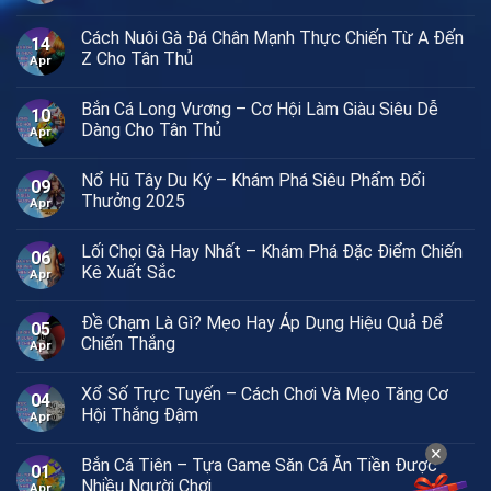
Cách Nuôi Gà Đá Chân Mạnh Thực Chiến Từ A Đến
14
Z Cho Tân Thủ
Apr
Bắn Cá Long Vương – Cơ Hội Làm Giàu Siêu Dễ
10
Dàng Cho Tân Thủ
Apr
Nổ Hũ Tây Du Ký – Khám Phá Siêu Phẩm Đổi
09
Thưởng 2025
Apr
Lối Chọi Gà Hay Nhất – Khám Phá Đặc Điểm Chiến
06
Kê Xuất Sắc
Apr
Đề Chạm Là Gì? Mẹo Hay Áp Dụng Hiệu Quả Để
05
Chiến Thắng
Apr
Xổ Số Trực Tuyến – Cách Chơi Và Mẹo Tăng Cơ
04
Hội Thắng Đậm
Apr
✕
Bắn Cá Tiên – Tựa Game Săn Cá Ăn Tiền Được
01
Nhiều Người Chơi
Apr