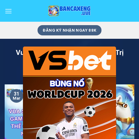
Skip
to
content
ĐĂNG KÝ NHẬN NGAY 88K
Vua Săn Cá – Tựa Game Thống Trị
×
Thế Giới Giải Trí Năm 2025
31
Mar