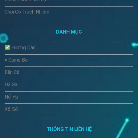
Chơi Có Trách Nhiệm
DANH MỤC
Hướng Dẫn
♦️ Game Bài
Bắn Cá
Đá Gà
Nổ Hũ
Xổ Số
THÔNG TIN LIÊN HỆ