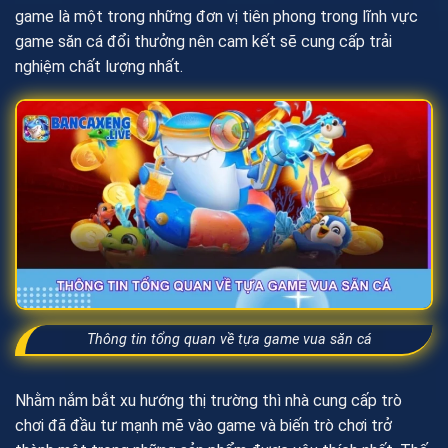
game là một trong những đơn vị tiên phong trong lĩnh vực
game săn cá đổi thưởng nên cam kết sẽ cung cấp trải
nghiệm chất lượng nhất.
Thông tin tổng quan về tựa game vua săn cá
Nhằm nắm bắt xu hướng thị trường thì nhà cung cấp trò
chơi đã đầu tư mạnh mẽ vào game và biến trò chơi trở