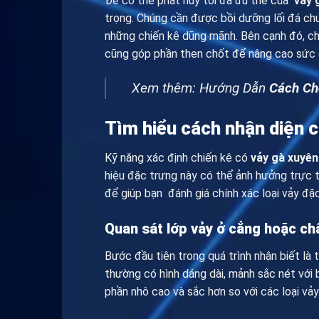
Để có thể phát huy tối đa ưu thế của
vảy 
trọng. Chúng cần được bồi dưỡng lối đá chu
những chiến kê dũng mãnh. Bên cạnh đó, ch
cũng góp phần then chốt để nâng cao sức 
Xem thêm: Hướng Dẫn
Cách Ch
Tìm hiểu cách nhận diện c
Kỹ năng xác định chiến kê có
vảy gà xuyê
hiệu đặc trưng này có thể ảnh hưởng trực t
để giúp bạn đánh giá chính xác loại vảy đặc
Quan sát lớp vảy ở cẳng hoặc ch
Bước đầu tiên trong quá trình nhận biết là
thường có hình dáng dài, mảnh sắc nét với
phần nhô cao và sắc hơn so với các loại vả