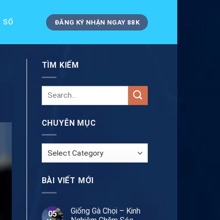
 SỐ
ĐĂNG KÝ NHẬN NGAY 88K
TÌM KIẾM
CHUYÊN MỤC
CHUYÊN
MỤC
BÀI VIẾT MỚI
Giống Gà Chọi – Kinh
05