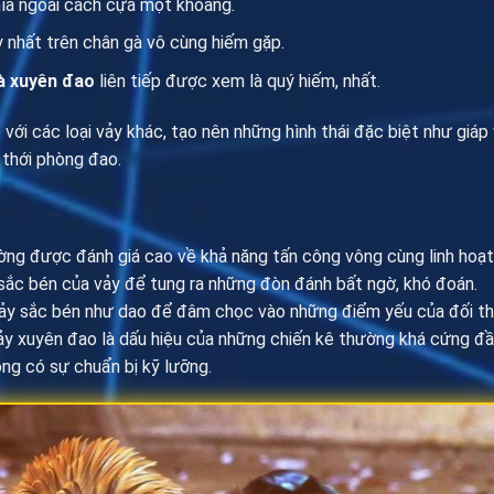
ía ngoài cách cựa một khoảng.
 nhất trên chân gà vô cùng hiếm gặp.
à xuyên đao
liên tiếp được xem là quý hiếm, nhất.
với các loại vảy khác, tạo nên những hình thái đặc biệt như giáp
p thới phòng đao.
ng được đánh giá cao về khả năng tấn công vông cùng linh hoạt
sắc bén của vảy để tung ra những đòn đánh bất ngờ, khó đoán.
 vảy sắc bén như dao để đâm chọc vào những điểm yếu của đối t
vảy xuyên đao là dấu hiệu của những chiến kê thường khá cứng đầ
ông có sự chuẩn bị kỹ lưỡng.