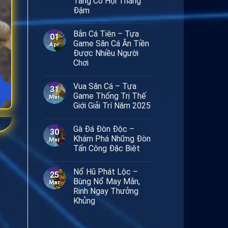
Tăng Cơ Hội Thắng
Đậm
Bắn Cá Tiên – Tựa
01
Game Săn Cá Ăn Tiền
Apr
Được Nhiều Người
Chơi
Vua Săn Cá – Tựa
31
Game Thống Trị Thế
Mar
Giới Giải Trí Năm 2025
Gà Đá Đòn Độc –
30
Khám Phá Những Đòn
Mar
Tấn Công Đặc Biệt
Nổ Hũ Phát Lộc –
25
Bùng Nổ May Mắn,
Mar
Rinh Ngay Thưởng
Khủng