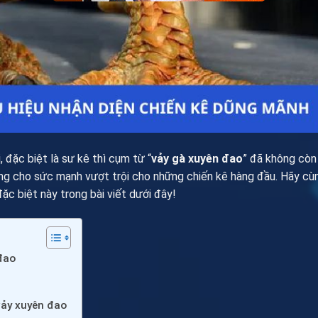
 đặc biệt là sư kê thì cụm từ “
vảy gà xuyên đao
” đã không còn
ưng cho sức mạnh vượt trội cho những chiến kê hàng đầu. Hãy cù
đặc biệt này trong bài viết dưới đây!
đao
vảy xuyên đao