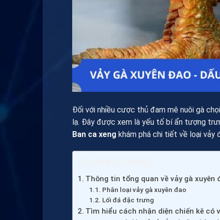
Đối với nhiều cược thủ đam mê nuôi gà chọi,
lạ. Đây được xem là yếu tố bí ẩn tượng tr
Ban ca xeng
khám phá chi tiết về loại vảy 
NỘI DUNG CHÍNH
Thông tin tổng quan về vảy gà xuyên 
Phân loại vảy gà xuyên đao
Lối đá đặc trưng
Tìm hiểu cách nhận diện chiến kê có 