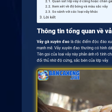
Quan sát lớp vảy ở cẳng hoặc chân g
Xem xét về độ bóng và màu sắc vảy
So sánh với các loại vảy khác
Lời kết
Thông tin tổng quan về v
Vảy gà xuyên đao
là đặc điểm độc đáo xuấ
mạnh mẽ. Vảy xuyên đao thường có hình dá
Tên gọi của loại vảy này phản ánh rõ tính 
đối thủ nhờ độ cứng, sắc bén của lớp vảy.