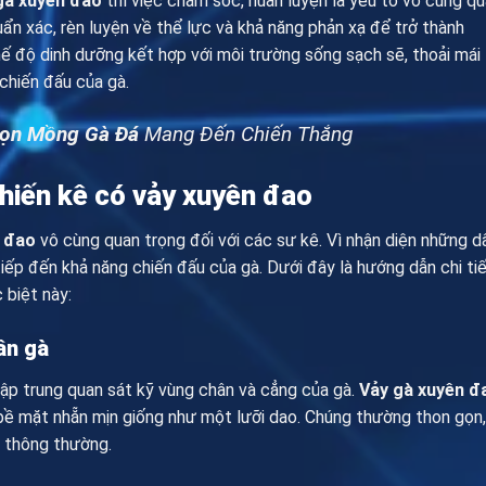
gà xuyên đao
thì việc chăm sóc, huấn luyện là yếu tố vô cũng q
ẩn xác, rèn luyện về thể lực và khả năng phản xạ để trở thành
ế độ dinh dưỡng kết hợp với môi trường sống sạch sẽ, thoải mái
chiến đấu của gà.
ọn Mồng Gà Đá
Mang Đến Chiến Thắng
hiến kê có vảy xuyên đao
n đao
vô cùng quan trọng đối với các sư kê. Vì nhận diện những d
iếp đến khả năng chiến đấu của gà. Dưới đây là hướng dẫn chi ti
 biệt này:
ân gà
 tập trung quan sát kỹ vùng chân và cẳng của gà.
Vảy gà xuyên đ
 bề mặt nhẵn mịn giống như một lưỡi dao. Chúng thường thon gọn
y thông thường.