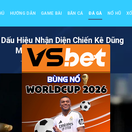
HỦ
HƯỚNG DẪN
GAME BÀI
BẮN CÁ
ĐÁ GÀ
NỔ HŨ
XỔ
Dấu Hiệu Nhận Diện Chiến Kê Dũng
Mãnh
×