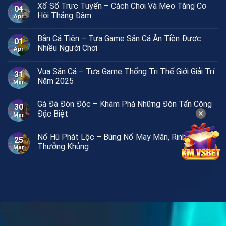
Xổ Số Trực Tuyến – Cách Chơi Và Mẹo Tăng Cơ
04
Hội Thắng Đậm
Apr
Bắn Cá Tiên – Tựa Game Săn Cá Ăn Tiền Được
01
Nhiều Người Chơi
Apr
Vua Săn Cá – Tựa Game Thống Trị Thế Giới Giải Trí
31
Năm 2025
Mar
Gà Đá Đòn Độc – Khám Phá Những Đòn Tấn Công
30
Đặc Biệt
✕
Mar
Nổ Hũ Phát Lộc – Bùng Nổ May Mắn, Rinh Ngay
25
Thưởng Khủng
Mar