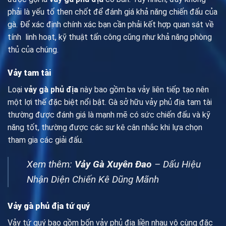
phải là yếu tố then chốt để đánh giá khả năng chiến đấu của
gà. Để xác định chính xác bạn cần phải kết hợp quan sát về
tính linh hoạt, kỹ thuật tấn công cũng như khả năng phòng
thủ của chúng.
Vảy tam tài
Loại
vảy gà phủ địa
này bao gồm ba vảy liên tiếp tạo nên
một lợi thế đặc biệt nổi bật. Gà sở hữu vảy phủ địa tam tài
thường được đánh giá là mạnh mẽ có sức chiến đấu và kỹ
năng tốt, thường được các sư kê cân nhắc khi lựa chọn
tham gia các giải đấu.
Xem thêm:
Vảy Gà Xuyên Đao
– Dấu Hiệu
Nhận Diện Chiến Kê Dũng Mãnh
Vảy gà phủ địa tứ quý
Vảy tứ quý bao gồm bốn vảy phủ địa liền nhau vô cùng đặc