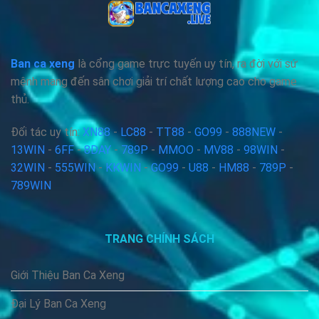
Ban ca xeng
là cổng game trực tuyến uy tín, ra đời với sứ
mệnh mang đến sân chơi giải trí chất lượng cao cho game
thủ.
Đối tác uy tín:
XN88
-
LC88
-
TT88
-
GO99
-
888NEW
-
13WIN
-
6FF
-
8DAY
-
789P
-
MMOO
-
MV88
-
98WIN
-
32WIN
-
555WIN
-
KKWIN
-
GO99
-
U88
-
HM88
-
789P
-
789WIN
TRANG CHÍNH SÁCH
Giới Thiệu Ban Ca Xeng
Đại Lý Ban Ca Xeng