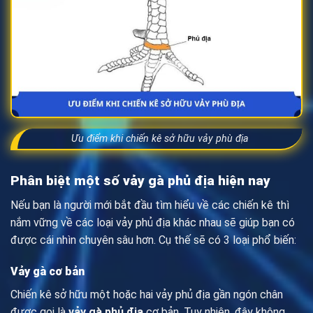
Ưu điểm khi chiến kê sở hữu vảy phù địa
Phân biệt một số vảy gà phủ địa hiện nay
Nếu bạn là người mới bắt đầu tìm hiểu về các chiến kê thì
nắm vững về các loại vảy phủ địa khác nhau sẽ giúp bạn có
được cái nhìn chuyên sâu hơn. Cụ thế sẽ có 3 loại phổ biến:
Vảy gà cơ bản
Chiến kê sở hữu một hoặc hai vảy phủ địa gần ngón chân
được gọi là
vảy gà phủ địa
cơ bản. Tuy nhiên, đây không