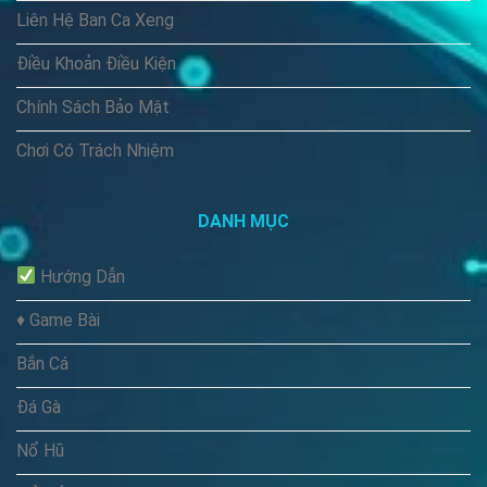
Liên Hệ Ban Ca Xeng
Điều Khoản Điều Kiện
Chính Sách Bảo Mật
Chơi Có Trách Nhiệm
DANH MỤC
Hướng Dẫn
♦️ Game Bài
Bắn Cá
Đá Gà
Nổ Hũ