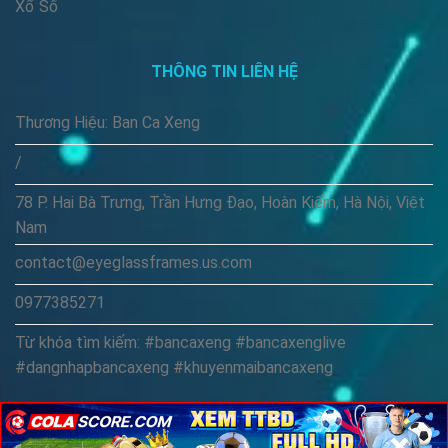
Xổ Số
THÔNG TIN LIÊN HỆ
Thương Hiệu: Ban Ca Xeng
/
78 P. Hai Bà Trưng, Trần Hưng Đạo, Hoàn Kiếm, Hà Nội, Việt
Nam
contact@eyeglassframes.us.com
0977385271
Từ khóa tìm kiếm: #bancaxeng #bancaxenglive
#dangnhapbancaxeng #khuyenmaibancaxeng
×
×
×