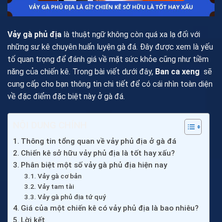
Vảy gà phủ địa
là thuật ngữ không còn quá xa lạ đối với
những sư kê chuyên huấn luyện gà đá. Đây được xem là yếu
tố quan trọng để đánh giá về mặt sức khỏe cũng như tiềm
năng của chiến kê. Trong bài viết dưới đây,
Ban ca xeng
sẽ
cung cấp cho bạn thông tin chi tiết để có cái nhìn toàn diện
về đặc điểm đặc biệt này ở gà đá.
NỘI DUNG CHÍNH
Thông tin tổng quan về vảy phủ địa ở gà đá
Chiến kê sở hữu vảy phủ địa là tốt hay xấu?
Phân biệt một số vảy gà phủ địa hiện nay
Vảy gà cơ bản
Vảy tam tài
Vảy gà phủ địa tứ quý
Giá của một chiến kê có vảy phủ địa là bao nhiêu?
Lời kết