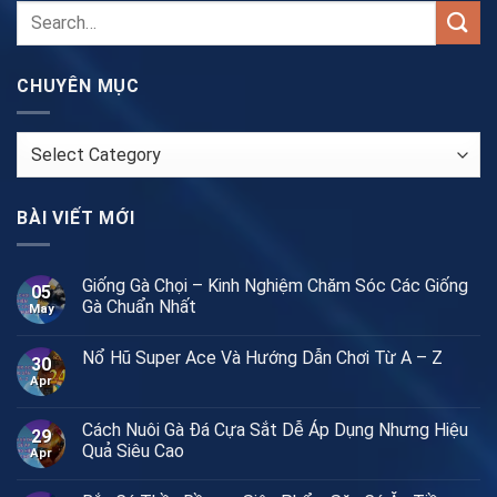
CHUYÊN MỤC
CHUYÊN
MỤC
BÀI VIẾT MỚI
Giống Gà Chọi – Kinh Nghiệm Chăm Sóc Các Giống
05
Gà Chuẩn Nhất
May
Nổ Hũ Super Ace Và Hướng Dẫn Chơi Từ A – Z
30
Apr
Cách Nuôi Gà Đá Cựa Sắt Dễ Áp Dụng Nhưng Hiệu
29
Quả Siêu Cao
Apr