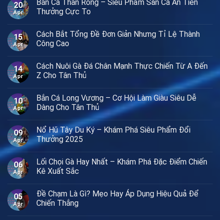
Bắn Cá Thần Rồng – Siêu Phẩm Săn Cá Ăn Tiền
20
Thưởng Cực To
Apr
Cách Bắt Tổng Đề Đơn Giản Nhưng Tỉ Lệ Thành
15
Công Cao
Apr
Cách Nuôi Gà Đá Chân Mạnh Thực Chiến Từ A Đến
14
Z Cho Tân Thủ
Apr
Bắn Cá Long Vương – Cơ Hội Làm Giàu Siêu Dễ
10
Dàng Cho Tân Thủ
Apr
Nổ Hũ Tây Du Ký – Khám Phá Siêu Phẩm Đổi
09
Thưởng 2025
Apr
Lối Chọi Gà Hay Nhất – Khám Phá Đặc Điểm Chiến
06
Kê Xuất Sắc
Apr
Đề Chạm Là Gì? Mẹo Hay Áp Dụng Hiệu Quả Để
05
Chiến Thắng
Apr