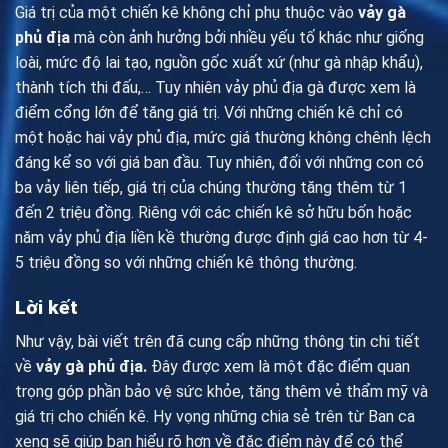
Giá trị của một chiến kê không chỉ phụ thuộc vào
vảy gà
phủ địa
mà còn ảnh hưởng bởi nhiều yếu tố khác như giống
loài, mức độ lai tạo, nguồn gốc xuất xứ (như gà nhập khẩu),
thành tích thi đấu,… Tuy nhiên vảy phủ địa gà được xem là
điểm cổng lớn để tăng giá trị. Với những chiến kê chỉ có
một hoặc hai vảy phủ địa, mức giá thường không chênh lệch
đáng kể so với giá ban đầu. Tuy nhiên, đối với những con có
ba vảy liên tiếp, giá trị của chúng thường tăng thêm từ 1
đến 2 triệu đồng. Riêng với các chiến kê sở hữu bốn hoặc
năm vảy phủ địa liền kề thường được định giá cao hơn từ 4-
5 triệu đồng so với những chiến kê thông thường.
Lời kết
Như vậy, bài viết trên đã cung cấp những thông tin chi tiết
về
vảy gà phủ địa
.
Đây được xem là một đặc điểm quan
trọng góp phần bảo vệ sức khỏe, tăng thêm vẻ thẩm mỹ và
giá trị cho chiến kê. Hy vọng những chia sẻ trên từ Ban ca
xeng sẽ giúp bạn hiểu rõ hơn về đặc điểm này để có thể