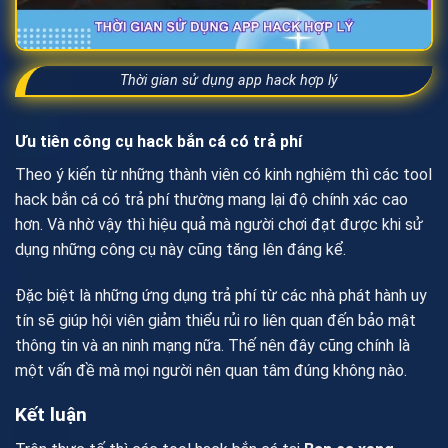
Thời gian sử dụng app hack hợp lý
Ưu tiên công cụ hack bắn cá có trả phí
Theo ý kiến từ những thành viên có kinh nghiệm thì các tool
hack bắn cá có trả phí thường mang lại độ chính xác cao
hơn. Và nhờ vậy thì hiệu quả mà người chơi đạt được khi sử
dụng những công cụ này cũng tăng lên đáng kể.
Đặc biệt là những ứng dụng trả phí từ các nhà phát hành uy
tín sẽ giúp hội viên giảm thiểu rủi ro liên quan đến bảo mật
thông tin và an ninh mạng nữa. Thế nên đây cũng chính là
một vấn đề mà mọi người nên quan tâm đúng không nào.
Kết luận