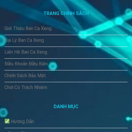
TRANG CHÍNH SÁCH
Giới Thiệu Ban Ca Xeng
Đại Lý Ban Ca Xeng
Liên Hệ Ban Ca Xeng
Điều Khoản Điều Kiện
Chính Sách Bảo Mật
Chơi Có Trách Nhiệm
DANH MỤC
Hướng Dẫn