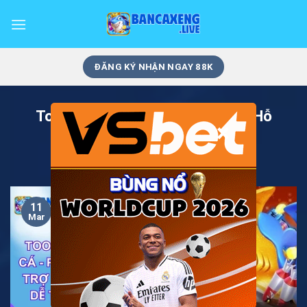
Skip
to
content
ĐĂNG KÝ NHẬN NGAY 88K
Tool Hack Bắn Cá – Phần Mềm Hỗ
×
Trợ Người Chơi Dễ Thắng Lớn
11
Mar