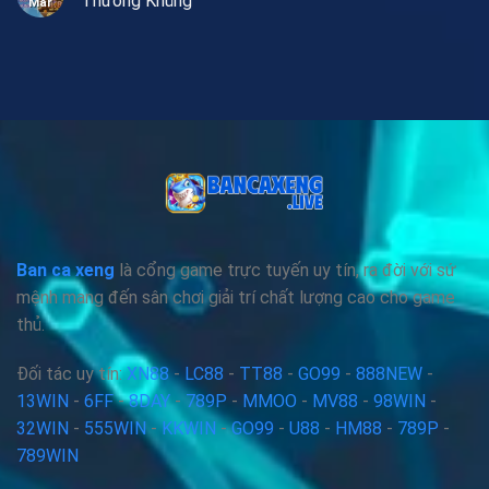
Thưởng Khủng
Mar
Ban ca xeng
là cổng game trực tuyến uy tín, ra đời với sứ
mệnh mang đến sân chơi giải trí chất lượng cao cho game
thủ.
Đối tác uy tín:
XN88
-
LC88
-
TT88
-
GO99
-
888NEW
-
13WIN
-
6FF
-
8DAY
-
789P
-
MMOO
-
MV88
-
98WIN
-
32WIN
-
555WIN
-
KKWIN
-
GO99
-
U88
-
HM88
-
789P
-
789WIN