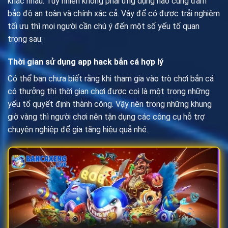
khác nhau. Tuy nhiên không phải ứng dụng nào cũng đảm
bảo độ an toàn và chính xác cả. Vậy để có được trải nghiệm
tối ưu thì mọi người cần chú ý đến một số yếu tố quan
trọng sau:
Thời gian sử dụng app hack bắn cá hợp lý
Có thể bạn chưa biết rằng khi tham gia vào trò chơi bắn cá
có thưởng thì thời gian chơi được coi là một trong những
yếu tố quyết định thành công. Vậy nên trong những khung
giờ vàng thì người chơi nên tận dụng các công cụ hỗ trợ
chuyên nghiệp để gia tăng hiệu quả nhé.