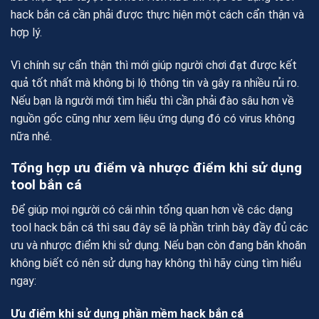
hack bắn cá cần phải được thực hiện một cách cẩn thận và
hợp lý.
Vì chính sự cẩn thận thì mới giúp người chơi đạt được kết
quả tốt nhất mà không bị lộ thông tin và gây ra nhiều rủi ro.
Nếu bạn là người mới tìm hiểu thì cần phải đào sâu hơn về
nguồn gốc cũng như xem liệu ứng dụng đó có virus không
nữa nhé.
Tổng hợp ưu điểm và nhược điểm khi sử dụng
tool bắn cá
Để giúp mọi người có cái nhìn tổng quan hơn về các dạng
tool hack bắn cá thì sau đây sẽ là phần trình bày đầy đủ các
ưu và nhược điểm khi sử dụng. Nếu bạn còn đang băn khoăn
không biết có nên sử dụng hay không thì hãy cùng tìm hiểu
ngay:
Ưu điểm khi sử dụng phần mềm hack bắn cá