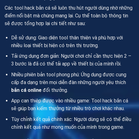
Các tool hack bắn cá sẽ luôn thu hút người dùng nhờ những
điểm nổi bật mà chúng mang lại. Cụ thể toàn bộ thông tin
sẽ được tổng hợp lại chi tiết như sau:
Dễ sử dụng: Giao diện tool thân thiện và phù hợp với
nhiều loại thiết bị hiện có trên thị trường.
Tải ứng dụng đơn giản: Người chơi chỉ cần thực hiện 2 –
3 bước là đã có thể tải app về thiết bị của mình rồi.
Nhiều phiên bản tool phong phú: Ứng dụng được cung
cấp đa dạng trên mọi diễn đàn những người yêu thích
bắn cá online
đổi thưởng.
App can thiệp được vào nhiều game: Tool hack bắn cá
sẽ giúp bạn kiếm thưởng từ nhiều trò chơi khác nhau.
Tùy chỉnh kết quả chính xác: Người dùng sẽ có thể điều
chỉnh kết quả như mong muốn của mình trong game.