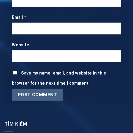
Email
*
Website
Save my name, email, and website in this
browser for the next time I comment.
TÌM KIẾM