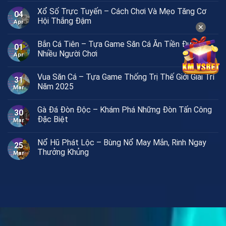
Xổ Số Trực Tuyến – Cách Chơi Và Mẹo Tăng Cơ
04
Hội Thắng Đậm
Apr
✕
Bắn Cá Tiên – Tựa Game Săn Cá Ăn Tiền Được
01
Nhiều Người Chơi
Apr
Vua Săn Cá – Tựa Game Thống Trị Thế Giới Giải Trí
31
Năm 2025
Mar
Gà Đá Đòn Độc – Khám Phá Những Đòn Tấn Công
30
Đặc Biệt
Mar
Nổ Hũ Phát Lộc – Bùng Nổ May Mắn, Rinh Ngay
25
Thưởng Khủng
Mar