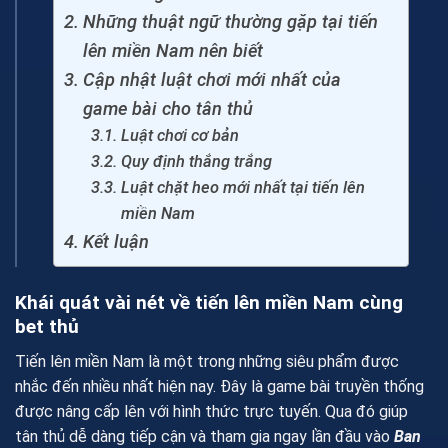
Những thuật ngữ thường gặp tại tiến
lên miền Nam nên biết
Cập nhật luật chơi mới nhất của
game bài cho tân thủ
Luật chơi cơ bản
Quy định thắng trắng
Luật chặt heo mới nhất tại tiến lên
miền Nam
Kết luận
Khái quát vài nét về tiến lên miền Nam cùng
bet thủ
Tiến lên miền Nam là một trong những siêu phẩm được
nhắc đến nhiều nhất hiện nay. Đây là game bài truyền thống
được nâng cấp lên với hình thức trực tuyến. Qua đó giúp
tân thủ dễ dàng tiếp cận và tham gia ngay lần đầu vào
Ban