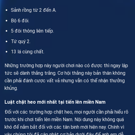
Sảnh rồng từ 2 đến A.
Bộ 6 đôi.
5 đôi thông liên tiếp.
Tứ quý 2.
13 lá cùng chất.
Những trường hợp này người chơi nào có được thì ngay lập
tức sẽ dành thắng trắng. Cơ hội thắng này bản thân không
cần phải đánh cược vất vả nhưng vẫn có thể nhận thưởng
khủng.
Luật chặt heo mới nhất tại tiến lên miền Nam
Đối với các trường hợp chặt heo, mọi người cần phải hiểu rõ
trước khi chơi tiến lên miền Nam. Nội dung này không quá
khó để nắm bắt đối với các tân binh mới hiện nay. Chính vì
vậy chúng tôi đã cập nhật cơ bản dưới đây để anh em dễ