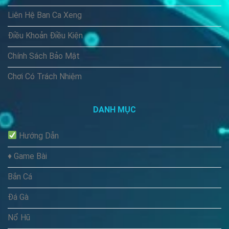
Liên Hệ Ban Ca Xeng
Điều Khoản Điều Kiện
Chính Sách Bảo Mật
Chơi Có Trách Nhiệm
DANH MỤC
Hướng Dẫn
♦️ Game Bài
Bắn Cá
Đá Gà
Nổ Hũ