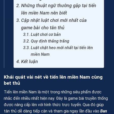
Những thuật ngữ thường gặp tại tiến
lên miền Nam nên biết
Cập nhật luật chơi mới nhất của
game bài cho tân thủ
Luật chơi cơ bản
Quy định thắng trắng
Luật chặt heo mới nhất tại tiến lên
miền Nam
Kết luận
Khái quát vài nét về tiến lên miền Nam cùng
bet thủ
Tiến lên miền Nam là một trong những siêu phẩm được
nhắc đến nhiều nhất hiện nay. Đây là game bài truyền thống
được nâng cấp lên với hình thức trực tuyến. Qua đó giúp
tân thủ dễ dàng tiếp cận và tham gia ngay lần đầu vào
Ban