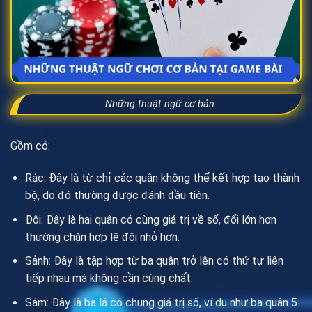
Những thuật ngữ cơ bản
Gồm có:
Rác: Đây là từ chỉ các quân không thể kết hợp tạo thành
bộ, do đó thường được đánh đầu tiên.
Đôi: Đây là hai quân có cùng giá trị về số, đối lớn hơn
thường chặn hợp lệ đôi nhỏ hơn.
Sảnh: Đây là tập hợp từ ba quân trở lên có thứ tự liên
tiếp nhau mà không cần cùng chất.
Sám: Đây là ba lá có chung giá trị số, ví dụ như ba quân 5