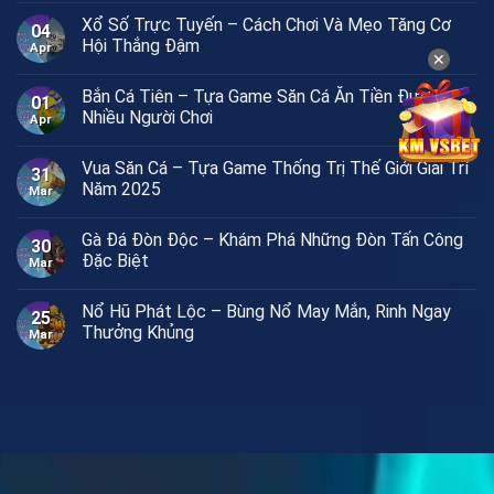
Xổ Số Trực Tuyến – Cách Chơi Và Mẹo Tăng Cơ
04
Hội Thắng Đậm
Apr
✕
Bắn Cá Tiên – Tựa Game Săn Cá Ăn Tiền Được
01
Nhiều Người Chơi
Apr
Vua Săn Cá – Tựa Game Thống Trị Thế Giới Giải Trí
31
Năm 2025
Mar
Gà Đá Đòn Độc – Khám Phá Những Đòn Tấn Công
30
Đặc Biệt
Mar
Nổ Hũ Phát Lộc – Bùng Nổ May Mắn, Rinh Ngay
25
Thưởng Khủng
Mar