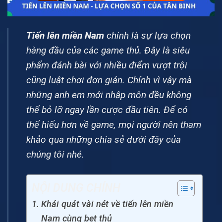
Tiến lên miền Nam
chính là sự lựa chọn
hàng đầu của các game thủ. Đây là siêu
phẩm đánh bài với nhiều điểm vượt trội
cũng luật chơi đơn giản. Chính vì vậy mà
những anh em mới nhập môn đều không
thể bỏ lỡ ngay lần cược đầu tiên. Để có
thể hiểu hơn về game, mọi người nên tham
khảo qua những chia sẻ dưới đây của
chúng tôi nhé.
NỘI DUNG CHÍNH
Khái quát vài nét về tiến lên miền
Nam cùng bet thủ