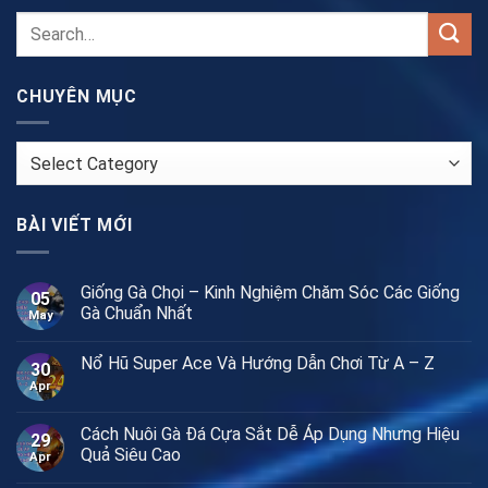
CHUYÊN MỤC
CHUYÊN
MỤC
BÀI VIẾT MỚI
Giống Gà Chọi – Kinh Nghiệm Chăm Sóc Các Giống
05
Gà Chuẩn Nhất
May
Nổ Hũ Super Ace Và Hướng Dẫn Chơi Từ A – Z
30
Apr
Cách Nuôi Gà Đá Cựa Sắt Dễ Áp Dụng Nhưng Hiệu
29
Quả Siêu Cao
Apr