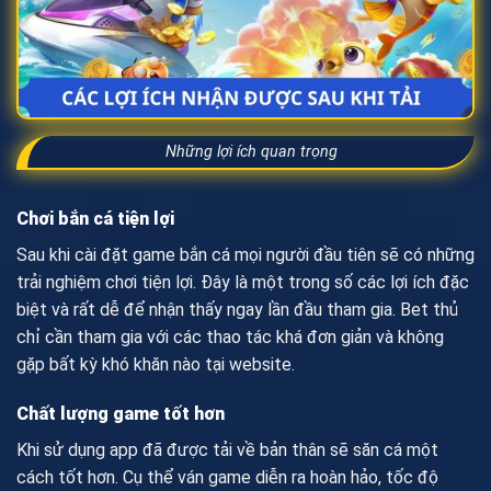
Những lợi ích quan trọng
Chơi bắn cá tiện lợi
Sau khi cài đặt game bắn cá mọi người đầu tiên sẽ có những
trải nghiệm chơi tiện lợi. Đây là một trong số các lợi ích đặc
biệt và rất dễ để nhận thấy ngay lần đầu tham gia. Bet thủ
chỉ cần tham gia với các thao tác khá đơn giản và không
gặp bất kỳ khó khăn nào tại website.
Chất lượng game tốt hơn
Khi sử dụng app đã được tải về bản thân sẽ săn cá một
cách tốt hơn. Cụ thể ván game diễn ra hoàn hảo, tốc độ