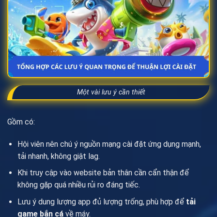
Một vài lưu ý cần thiết
Gồm có:
Hội viên nên chú ý nguồn mạng cài đặt ứng dụng mạnh,
tải nhanh, không giật lag.
Khi truy cập vào website bản thân cần cẩn thận để
không gặp quá nhiều rủi ro đáng tiếc.
Lưu ý dung lượng app đủ lượng trống, phù hợp để
tải
game bắn cá
về máy.