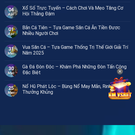
Xổ Số Trực Tuyến – Cách Chơi Và Mẹo Tăng Cơ
04
Hội Thắng Đậm
Apr
Bắn Cá Tiên – Tựa Game Săn Cá Ăn Tiền Được
01
Nhiều Người Chơi
Apr
Vua Săn Cá – Tựa Game Thống Trị Thế Giới Giải Trí
31
Năm 2025
Mar
Gà Đá Đòn Độc – Khám Phá Những Đòn Tấn Công
30
✕
Đặc Biệt
Mar
Nổ Hũ Phát Lộc – Bùng Nổ May Mắn, Rinh Ngay
25
Thưởng Khủng
Mar