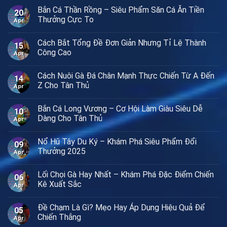
Bắn Cá Thần Rồng – Siêu Phẩm Săn Cá Ăn Tiền
20
Thưởng Cực To
Apr
Cách Bắt Tổng Đề Đơn Giản Nhưng Tỉ Lệ Thành
15
Công Cao
Apr
Cách Nuôi Gà Đá Chân Mạnh Thực Chiến Từ A Đến
14
Z Cho Tân Thủ
Apr
Bắn Cá Long Vương – Cơ Hội Làm Giàu Siêu Dễ
10
Dàng Cho Tân Thủ
Apr
Nổ Hũ Tây Du Ký – Khám Phá Siêu Phẩm Đổi
09
Thưởng 2025
Apr
Lối Chọi Gà Hay Nhất – Khám Phá Đặc Điểm Chiến
06
Kê Xuất Sắc
Apr
Đề Chạm Là Gì? Mẹo Hay Áp Dụng Hiệu Quả Để
05
Chiến Thắng
Apr