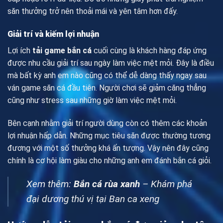
săn thưởng trở nên thoải mái và yên tâm hơn đấy.
Giải trí và kiếm lợi nhuận
Lợi ích
tải game bắn cá
cuối cùng là khách hàng đáp ứng
được nhu cầu giải trí sau ngày làm việc mệt mỏi. Đây là điều
mà bất kỳ anh em nào cũng có thể dễ dàng thấy ngay sau
ván game săn cá đầu tiên. Người chơi sẽ giảm căng thẳng
cũng như stress sau những giờ làm việc mệt mỏi.
Bên cạnh nhằm giải trí người dùng còn có thêm các khoản
lợi nhuận hấp dẫn. Những mục tiêu săn được thường tương
đương với một số thưởng khá ấn tượng. Vậy nên đây cũng
chính là cơ hội làm giàu cho những anh em đánh bắn cá giỏi.
Xem thêm:
Bắn cá rùa xanh
– Khám phá
đại dương thú vị tại Ban ca xeng