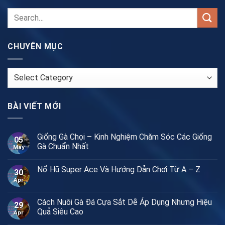
CHUYÊN MỤC
CHUYÊN
MỤC
BÀI VIẾT MỚI
Giống Gà Chọi – Kinh Nghiệm Chăm Sóc Các Giống
05
Gà Chuẩn Nhất
May
Nổ Hũ Super Ace Và Hướng Dẫn Chơi Từ A – Z
30
Apr
Cách Nuôi Gà Đá Cựa Sắt Dễ Áp Dụng Nhưng Hiệu
29
Quả Siêu Cao
Apr