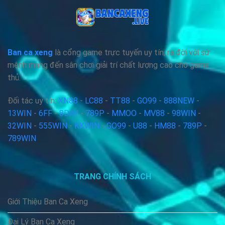
Ban ca xeng
là cổng game trực tuyến uy tín, ra đời với sứ
mệnh mang đến sân chơi giải trí chất lượng cao cho game
thủ.
Đối tác uy tín:
XN88
-
LC88
-
TT88
-
GO99
-
888NEW
-
13WIN
-
6FF
-
8DAY
-
789P
-
MMOO
-
MV88
-
98WIN
-
32WIN
-
555WIN
-
KKWIN
-
GO99
-
U88
-
HM88
-
789P
-
789WIN
TRANG CHÍNH SÁCH
Giới Thiệu Ban Ca Xeng
Đại Lý Ban Ca Xeng