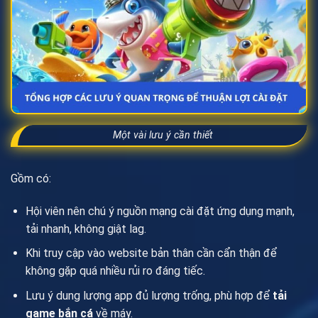
Một vài lưu ý cần thiết
Gồm có:
Hội viên nên chú ý nguồn mạng cài đặt ứng dụng mạnh,
tải nhanh, không giật lag.
Khi truy cập vào website bản thân cần cẩn thận để
không gặp quá nhiều rủi ro đáng tiếc.
Lưu ý dung lượng app đủ lượng trống, phù hợp để
tải
game bắn cá
về máy.