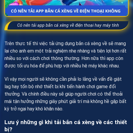
Có nên tải app bắn cá xèng về điện thoại hay máy tính
Trên thực tế thì việc tải ứng dụng bắn cá xèng về sẽ mang
lại cho anh em một trải nghiệm nhẹ nhàng và tiện lợi hơn rất
nhiều so với cách chơi thông thường. Hơn nữa thì app còn
được tối ưu hóa để phù hợp với nhiều hệ máy khác nhau.
Vì vậy mọi người sẽ không cần phải lo lắng về vấn đề giật
lag hay tốn bộ nhớ thiết bị khi tiến hành chơi game đổi
thưởng. Và chính điều này sẽ giúp người chơi có thể thoải
mái tận hưởng những giây phút giải trí mà không hề gặp bất
kỳ trở ngại hay khó khăn nào.
Lưu ý những gì khi tải bắn cá xèng về các thiết
bị?