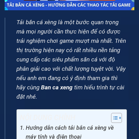
Tải bắn cá xèng là một bước quan trọng
mà mọi người cần thực hiện để có được
trải nghiệm chơi game mượt mà nhất. Trên
thị trường hiện nay có rất nhiều nền tảng
cung cấp các siêu phẩm săn cá với độ
phân giải cao với chất lượng tuyệt vời. Vậy
nếu anh em đang có ý định tham gia thì
hãy cùng
Ban ca xeng
tìm hiểu trình tự cài
đặt nhé.
NỘI DUNG CHÍNH
Hướng dẫn cách tải bắn cá xèng về
máy tính và điện thoại