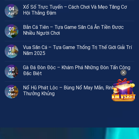
Xổ Số Trực Tuyến – Cách Chơi Và Mẹo Tăng Cơ
04
Hội Thắng Đậm
Apr
Bắn Cá Tiên – Tựa Game Săn Cá Ăn Tiền Được
01
Nhiều Người Chơi
Apr
Vua Săn Cá – Tựa Game Thống Trị Thế Giới Giải Trí
31
Năm 2025
Mar
Gà Đá Đòn Độc – Khám Phá Những Đòn Tấn Công
30
✕
Đặc Biệt
Mar
Nổ Hũ Phát Lộc – Bùng Nổ May Mắn, Rinh Ngay
25
Thưởng Khủng
Mar