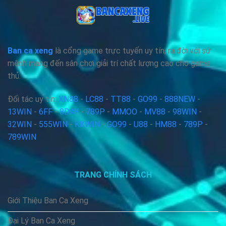
Ban ca xeng
là cổng game trực tuyến uy tín, ra đời với sứ
mệnh mang đến sân chơi giải trí chất lượng cao cho game
thủ.
Đối tác uy tín:
XN88
-
LC88
-
TT88
-
GO99
-
888NEW
-
13WIN
-
6FF
-
8DAY
-
789P
-
MMOO
-
MV88
-
98WIN
-
32WIN
-
555WIN
-
KKWIN
-
GO99
-
U88
-
HM88
-
789P
-
789WIN
TRANG CHÍNH SÁCH
Giới Thiệu Ban Ca Xeng
Đại Lý Ban Ca Xeng