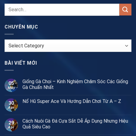
CHUYÊN MỤC
CHUYÊN
MỤC
BÀI VIẾT MỚI
Giống Gà Chọi – Kinh Nghiệm Chăm Sóc Các Giống
05
Gà Chuẩn Nhất
May
Nổ Hũ Super Ace Và Hướng Dẫn Chơi Từ A – Z
30
Apr
Cách Nuôi Gà Đá Cựa Sắt Dễ Áp Dụng Nhưng Hiệu
29
Quả Siêu Cao
Apr