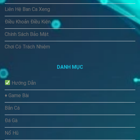
Liên Hệ Ban Ca Xeng
Điều Khoản Điều Kiện
Chính Sách Bảo Mật
Chơi Có Trách Nhiệm
DANH MỤC
Hướng Dẫn
♦️ Game Bài
Bắn Cá
Đá Gà
Nổ Hũ