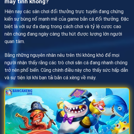
máy tính không?
Hiện nay các sân chơi đổi thưởng trực tuyến đang chứng
kiến sự bùng nổ mạnh mẽ của game bắn cá đổi thưởng. Đặc
biệt là với sự đa dạng trong cách chơi và tỷ lệ cược cao
nên chúng đang ngày càng thu hút được lượng lớn người
quan tâm.
Bằng những nguyên nhân nêu trên thì không khó để mọi
người nhận thấy rằng các trò chơi săn cá đang nhanh chóng
trở nên phổ biến. Cũng chính điều này cho thấy sức hấp dẫn
và sự tiện lợi khi bạn tải bắn cá xèng về máy.