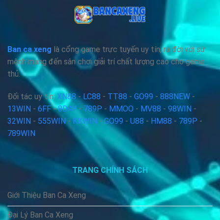
Ban ca xeng
là cổng game trực tuyến uy tín, ra đời với sứ
mệnh mang đến sân chơi giải trí chất lượng cao cho game
thủ.
Đối tác uy tín:
XN88
-
LC88
-
TT88
-
GO99
-
888NEW
-
13WIN
-
6FF
-
8DAY
-
789P
-
MMOO
-
MV88
-
98WIN
-
32WIN
-
555WIN
-
KKWIN
-
GO99
-
U88
-
HM88
-
789P
-
789WIN
TRANG CHÍNH SÁCH
Giới Thiệu Ban Ca Xeng
Đại Lý Ban Ca Xeng