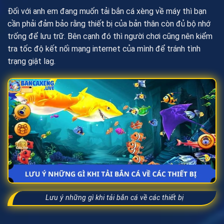
Đối với anh em đang muốn tải bắn cá xèng về máy thì bạn
cần phải đảm bảo rằng thiết bị của bản thân còn đủ bộ nhớ
trống để lưu trữ. Bên cạnh đó thì người chơi cũng nên kiểm
tra tốc độ kết nối mạng internet của mình để tránh tình
trạng giật lag.
Lưu ý những gì khi tải bắn cá về các thiết bị