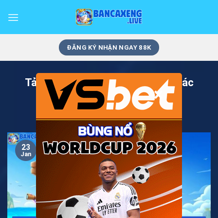
Skip
to
content
ĐĂNG KÝ NHẬN NGAY 88K
Tải Bắn Cá Xèng – Hướng Dẫn Các
×
Thao Tác Tải Game An Toàn
23
Jan