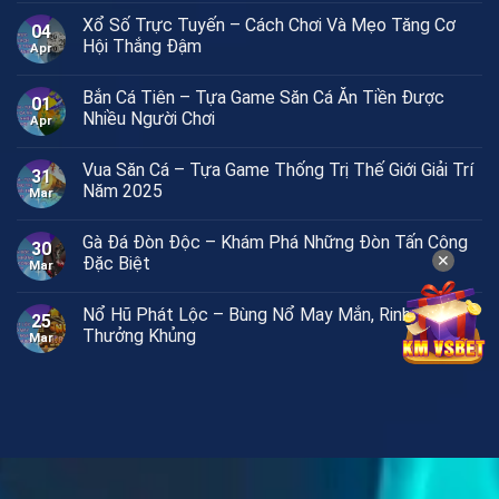
Xổ Số Trực Tuyến – Cách Chơi Và Mẹo Tăng Cơ
04
Hội Thắng Đậm
Apr
Bắn Cá Tiên – Tựa Game Săn Cá Ăn Tiền Được
01
Nhiều Người Chơi
Apr
Vua Săn Cá – Tựa Game Thống Trị Thế Giới Giải Trí
31
Năm 2025
Mar
Gà Đá Đòn Độc – Khám Phá Những Đòn Tấn Công
30
✕
Đặc Biệt
Mar
Nổ Hũ Phát Lộc – Bùng Nổ May Mắn, Rinh Ngay
25
Thưởng Khủng
Mar