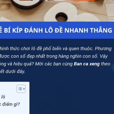
 hình thức chơi lô đề phổ biến và quen thuộc. Phương
được con số đẹp nhất trong hàng nghìn con số. Vậy
hóng và hiệu quả? Mời các bạn cùng
Ban ca xeng
theo
iết dưới đây.
 lô
c điểm gì?