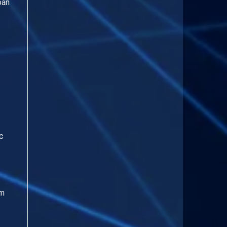
oàn
c
ệm