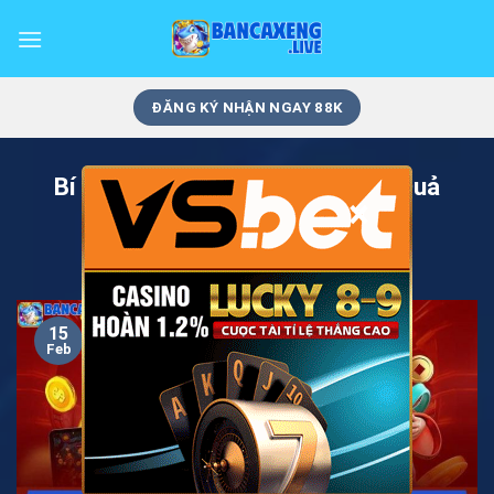
Skip
to
content
ĐĂNG KÝ NHẬN NGAY 88K
Bí Quyết Quay Nổ Hũ Cực Hiệu Quả
×
Dành Riêng Cho Người Mới
15
Feb