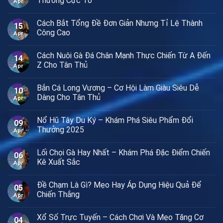
Thưởng Cực To
Apr
Cách Bắt Tổng Đề Đơn Giản Nhưng Tỉ Lệ Thành
15
Công Cao
Apr
Cách Nuôi Gà Đá Chân Mạnh Thực Chiến Từ A Đến
14
Z Cho Tân Thủ
Apr
Bắn Cá Long Vương – Cơ Hội Làm Giàu Siêu Dễ
10
Dàng Cho Tân Thủ
Apr
Nổ Hũ Tây Du Ký – Khám Phá Siêu Phẩm Đổi
09
Thưởng 2025
Apr
Lối Chọi Gà Hay Nhất – Khám Phá Đặc Điểm Chiến
06
Kê Xuất Sắc
Apr
Đề Chạm Là Gì? Mẹo Hay Áp Dụng Hiệu Quả Để
05
Chiến Thắng
Apr
Xổ Số Trực Tuyến – Cách Chơi Và Mẹo Tăng Cơ
04