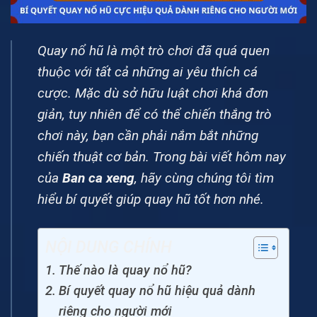
Quay nổ hũ là một trò chơi đã quá quen
thuộc với tất cả những ai yêu thích cá
cược. Mặc dù sở hữu luật chơi khá đơn
giản, tuy nhiên để có thể chiến thắng trò
chơi này, bạn cần phải nắm bắt những
chiến thuật cơ bản. Trong bài viết hôm nay
của
Ban ca xeng
, hãy cùng chúng tôi tìm
hiểu bí quyết giúp quay hũ tốt hơn nhé.
NỘI DUNG CHÍNH
Thế nào là quay nổ hũ?
Bí quyết quay nổ hũ hiệu quả dành
riêng cho người mới