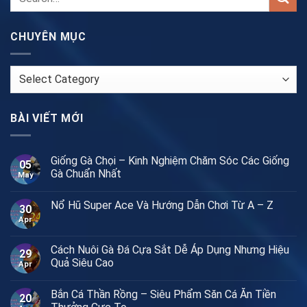
CHUYÊN MỤC
CHUYÊN
MỤC
BÀI VIẾT MỚI
Giống Gà Chọi – Kinh Nghiệm Chăm Sóc Các Giống
05
Gà Chuẩn Nhất
May
Nổ Hũ Super Ace Và Hướng Dẫn Chơi Từ A – Z
30
Apr
Cách Nuôi Gà Đá Cựa Sắt Dễ Áp Dụng Nhưng Hiệu
29
Quả Siêu Cao
Apr
Bắn Cá Thần Rồng – Siêu Phẩm Săn Cá Ăn Tiền
20