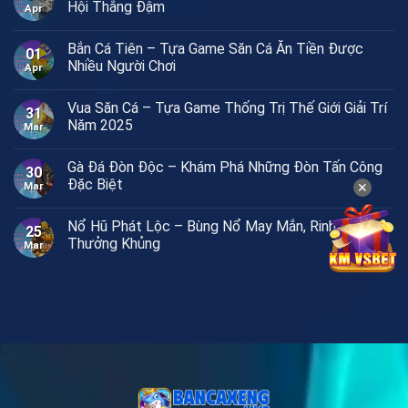
Hội Thắng Đậm
Apr
Bắn Cá Tiên – Tựa Game Săn Cá Ăn Tiền Được
01
Nhiều Người Chơi
Apr
Vua Săn Cá – Tựa Game Thống Trị Thế Giới Giải Trí
31
Năm 2025
Mar
Gà Đá Đòn Độc – Khám Phá Những Đòn Tấn Công
30
Đặc Biệt
Mar
✕
Nổ Hũ Phát Lộc – Bùng Nổ May Mắn, Rinh Ngay
25
Thưởng Khủng
Mar