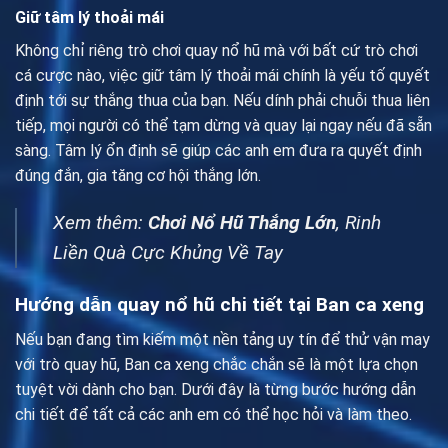
Giữ tâm lý thoải mái
Không chỉ riêng trò chơi quay nổ hũ mà với bất cứ trò chơi
cá cược nào, việc giữ tâm lý thoải mái chính là yếu tố quyết
định tới sự thắng thua của bạn. Nếu dính phải chuỗi thua liên
tiếp, mọi người có thể tạm dừng và quay lại ngay nếu đã sẵn
sàng. Tâm lý ổn định sẽ giúp các anh em đưa ra quyết định
đúng đắn, gia tăng cơ hội thắng lớn.
Xem thêm:
Chơi Nổ Hũ Thắng Lớn
, Rinh
Liền Quà Cực Khủng Về Tay
Hướng dẫn quay nổ hũ chi tiết tại Ban ca xeng
Nếu bạn đang tìm kiếm một nền tảng uy tín để thử vận may
với trò quay hũ, Ban ca xeng chắc chắn sẽ là một lựa chọn
tuyệt vời dành cho bạn. Dưới đây là từng bước hướng dẫn
chi tiết để tất cả các anh em có thể học hỏi và làm theo.