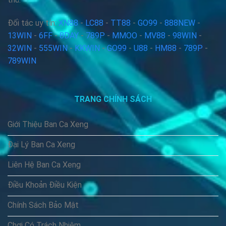
Đối tác uy tín:
XN88
-
LC88
-
TT88
-
GO99
-
888NEW
-
13WIN
-
6FF
-
8DAY
-
789P
-
MMOO
-
MV88
-
98WIN
-
32WIN
-
555WIN
-
KKWIN
-
GO99
-
U88
-
HM88
-
789P
-
789WIN
TRANG CHÍNH SÁCH
Giới Thiệu Ban Ca Xeng
Đại Lý Ban Ca Xeng
Liên Hệ Ban Ca Xeng
Điều Khoản Điều Kiện
Chính Sách Bảo Mật
Chơi Có Trách Nhiệm