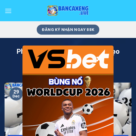
Skip
to
content
ĐĂNG KÝ NHẬN NGAY 88K
Phân Tích Lô Đề – Tổng Hợp Mẹo
×
Chơi Đề Hiệu Quả Từ Cao Thủ
29
Dec