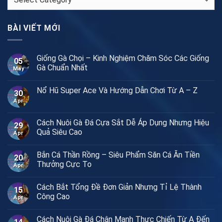
MỤC
BÀI VIẾT MỚI
Giống Gà Chọi – Kinh Nghiệm Chăm Sóc Các Giống
05
Gà Chuẩn Nhất
May
Nổ Hũ Super Ace Và Hướng Dẫn Chơi Từ A – Z
30
Apr
Cách Nuôi Gà Đá Cựa Sắt Dễ Áp Dụng Nhưng Hiệu
29
Quả Siêu Cao
Apr
Bắn Cá Thần Rồng – Siêu Phẩm Săn Cá Ăn Tiền
20
Thưởng Cực To
Apr
Cách Bắt Tổng Đề Đơn Giản Nhưng Tỉ Lệ Thành
15
Công Cao
Apr
Cách Nuôi Gà Đá Chân Mạnh Thực Chiến Từ A Đến