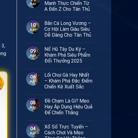
Mạnh Thực Chiến Từ
Apr
A Đến Z Cho Tân Thủ
Bắn Cá Long Vương –
10
Cơ Hội Làm Giàu Siêu
Apr
Dễ Dàng Cho Tân Thủ
 3,
Nổ Hũ Tây Du Ký –
09
êng
Khám Phá Siêu Phẩm
Apr
Đổi Thưởng 2025
Lối Chọi Gà Hay Nhất
06
– Khám Phá Đặc Điểm
Apr
Chiến Kê Xuất Sắc
Đề Chạm Là Gì? Mẹo
05
Hay Áp Dụng Hiệu Quả
Apr
Để Chiến Thắng
Xổ Số Trực Tuyến –
04
Cách Chơi Và Mẹo
Apr