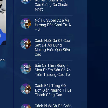
Nghiệm Chăm Sóc
May
Các Giống Gà Chuẩn
Nhất
Nổ Hũ Super Ace Và
30
Hướng Dẫn Chơi Từ A
Apr
– Z
Cách Nuôi Gà Đá Cựa
29
Sắt Dễ Áp Dụng
Apr
Nhưng Hiệu Quả Siêu
Cao
 ca
Bắn Cá Thần Rồng –
20
Siêu Phẩm Săn Cá Ăn
Apr
Tiền Thưởng Cực To
Cách Bắt Tổng Đề
15
Đơn Giản Nhưng Tỉ Lệ
Apr
Thành Công Cao
Cách Nuôi Gà Đá Chân
14