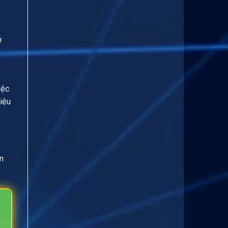
ơ
iệc
iệu
ớn