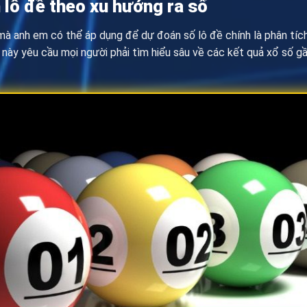
 lô đề theo xu hướng ra số
mà anh em có thể áp dụng để dự đoán số lô đề chính là phân tíc
này yêu cầu mọi người phải tìm hiểu sâu về các kết quả xổ số g