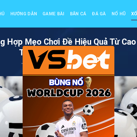
HỦ
HƯỚNG DẪN
GAME BÀI
BẮN CÁ
ĐÁ GÀ
NỔ HŨ
XỔ
ng Hợp Mẹo Chơi Đề Hiệu Quả Từ Cao
Thủ
×