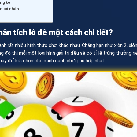
ng kê
ắn cá nhân
ân tích lô đề một cách chi tiết?
ành rất nhiều hình thức chơi khác nhau. Chẳng hạn như xiên 2, xiên
g đó thì mỗi một loại hình giải trí đều sẽ có tỉ lệ trúng thưởng ri
u này để lựa chọn cho mình cách chơi phù hợp nhất.