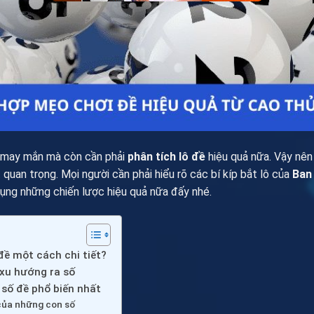
o may mắn mà còn cần phải
phân tích lô đề
hiệu quả nữa. Vậy nên
 quan trọng. Mọi người cần phải hiểu rõ các bí kíp bắt lô của
Ban
dụng những chiến lược hiệu quả nữa đấy nhé.
đề một cách chi tiết?
 xu hướng ra số
số đề phổ biến nhất
 của những con số