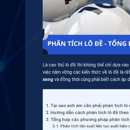
Là cao thủ lô đề thì không thể chỉ dựa và
việc nắm vững các kiến thức về lô đề là rất
xeng
và đồng thời cũng phải biết cách áp 
NỘI DUNG CHÍNH
Tại sao anh em cần phải phân tích lô 
Hướng dẫn cách phân tích lô đề theo
Tổng hợp các phương pháp phân tích 
Phân tích tần suất liên tục xuất hiện