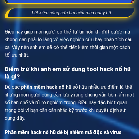
Tiết kiệm công sức tìm hiểu mẹo quay hũ
Điều này giúp mọi người có thể tự tin hơn khi đặt cược mà
không cần phải lo lắng về việc nghiên cứu hay phân tích sâu
xa. Vậy nên anh em sẽ có thể tiết kiệm thời gian một cách
tối ưu nhất.
Điểm trừ khi anh em sử dụng tool hack nổ hũ
là gì?
Dù các
phần mềm hack nổ hũ
sở hữu nhiều ưu điểm là thế
nhưng mọi người cũng cần lưu ý rằng chúng vẫn tiềm ẩn một
số hạn chế và rủi ro nghiêm trọng. Điều này đặc biệt quan
trọng bởi vì bạn cần cân nhắc kỹ trước khi quyết định sử
dụng đấy.
Phần mềm hack nổ hũ dễ bị nhiễm mã độc và virus