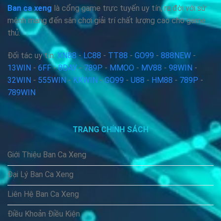
Ban ca xeng
là cổng game trực tuyến uy tín, ra đời với sứ
mệnh mang đến sân chơi giải trí chất lượng cao cho game
thủ.
Đối tác uy tín:
XN88
-
LC88
-
TT88
-
GO99
-
888NEW
-
13WIN
-
6FF
-
8DAY
-
789P
-
MMOO
-
MV88
-
98WIN
-
32WIN
-
555WIN
-
KKWIN
-
GO99
-
U88
-
HM88
-
789P
-
789WIN
TRANG CHÍNH SÁCH
Giới Thiệu Ban Ca Xeng
Đại Lý Ban Ca Xeng
Liên Hệ Ban Ca Xeng
Điều Khoản Điều Kiện