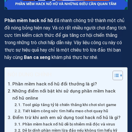
Phần mềm hack nổ hũ
đã nhanh chóng trở thành một chủ
đề nóng bỏng hiện nay. Và có rất nhiều người chơi đang tích
cực tìm kiếm cách thức để gia tăng cơ hội chiến thắng
trong những trò chơi hấp dẫn này. Vậy liệu công cụ này có
thực sự hiệu quả hay chỉ là một chiêu trò lừa đảo thì bạn
hãy cùng
Ban ca xeng
khám phá thực hư nhé.
NỘI DUNG CHÍNH
Phần mềm hack nổ hũ đổi thưởng là gì?
Những điểm nổi bật khi sử dụng phần mềm hack
nổ hũ online
Tool giúp tăng tỷ lệ chiến thắng khi chơi slot game
Tiết kiệm công sức tìm hiểu mẹo chơi quay hũ
Điểm trừ khi anh em sử dụng tool hack nổ hũ là gì?
Phần mềm hack nổ hũ dễ bị nhiễm mã độc và virus
Dễ bị dính phần mềm lừa đảo nếu không tìm hiểu kỹ