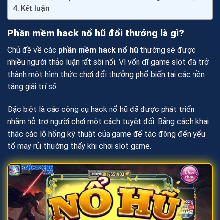
Kết luận
Phần mềm hack nổ hũ đổi thưởng là gì?
Chủ đề về các
phần mềm hack nổ hũ
thường sẽ được
nhiều người thảo luận rất sôi nổi. Vì vốn dĩ game slot đã trở
thành một hình thức chơi đổi thưởng phổ biến tại các nền
tảng giải trí số.
Đặc biệt là các công cụ hack nổ hũ đã được phát triển
nhằm hỗ trợ người chơi một cách tuyệt đối. Bằng cách khai
thác các lỗ hổng kỹ thuật của game để tác động đến yếu
tố may rủi thường thấy khi chơi slot game.