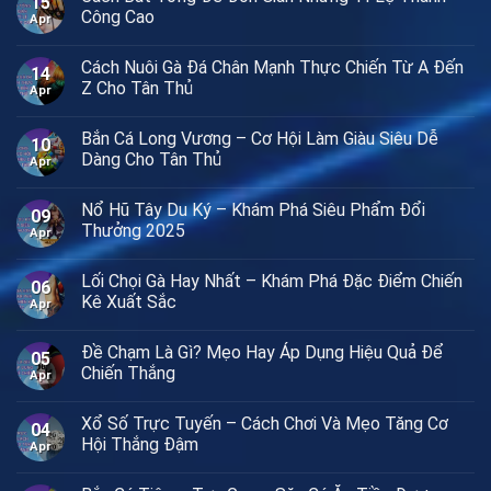
15
Công Cao
Apr
Cách Nuôi Gà Đá Chân Mạnh Thực Chiến Từ A Đến
14
Z Cho Tân Thủ
Apr
Bắn Cá Long Vương – Cơ Hội Làm Giàu Siêu Dễ
10
Dàng Cho Tân Thủ
Apr
Nổ Hũ Tây Du Ký – Khám Phá Siêu Phẩm Đổi
09
Thưởng 2025
Apr
Lối Chọi Gà Hay Nhất – Khám Phá Đặc Điểm Chiến
06
Kê Xuất Sắc
Apr
Đề Chạm Là Gì? Mẹo Hay Áp Dụng Hiệu Quả Để
05
Chiến Thắng
Apr
Xổ Số Trực Tuyến – Cách Chơi Và Mẹo Tăng Cơ
04
Hội Thắng Đậm
Apr