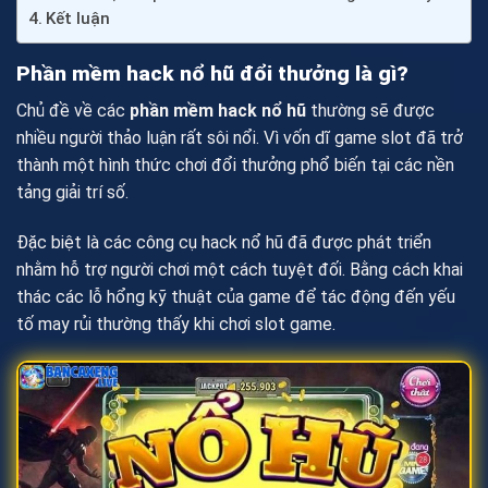
Kết luận
Phần mềm hack nổ hũ đổi thưởng là gì?
Chủ đề về các
phần mềm hack nổ hũ
thường sẽ được
nhiều người thảo luận rất sôi nổi. Vì vốn dĩ game slot đã trở
thành một hình thức chơi đổi thưởng phổ biến tại các nền
tảng giải trí số.
Đặc biệt là các công cụ hack nổ hũ đã được phát triển
nhằm hỗ trợ người chơi một cách tuyệt đối. Bằng cách khai
thác các lỗ hổng kỹ thuật của game để tác động đến yếu
tố may rủi thường thấy khi chơi slot game.