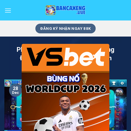
Skip
to
content
ĐĂNG KÝ NHẬN NGAY 88K
Phần Mềm Hack Nổ Hũ Và Những
×
Điều Người Chơi Cần Quan Tâm
28
Dec