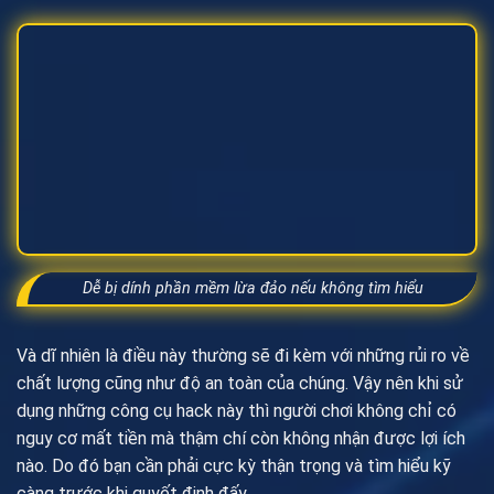
Dễ bị dính phần mềm lừa đảo nếu không tìm hiểu
Và dĩ nhiên là điều này thường sẽ đi kèm với những rủi ro về
chất lượng cũng như độ an toàn của chúng. Vậy nên khi sử
dụng những công cụ hack này thì người chơi không chỉ có
nguy cơ mất tiền mà thậm chí còn không nhận được lợi ích
nào. Do đó bạn cần phải cực kỳ thận trọng và tìm hiểu kỹ
càng trước khi quyết định đấy.