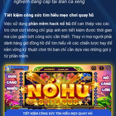
nghiệm đẳng cấp tại Ban ca xeng
Tiết kiệm công sức tìm hiểu mẹo chơi quay hũ
Việc sử dụng
phần mềm hack nổ hũ
để can thiệp vào các
trò chơi slot không chỉ giúp anh em tiết kiệm được thời gian
mà còn giảm bớt công sức cần thiết. Thay vì mọi người phải
dành hàng giờ đồng hồ để tìm hiểu về các chiến lược hay để
nắm vững kỹ thuật chơi thì bạn chỉ cần dựa vào những gợi ý
từ phần mềm.