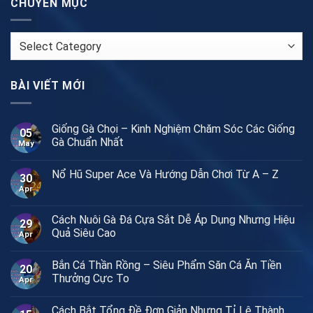
CHUYÊN MỤC
CHUYÊN
MỤC
BÀI VIẾT MỚI
Giống Gà Chọi – Kinh Nghiệm Chăm Sóc Các Giống
05
Gà Chuẩn Nhất
May
Nổ Hũ Super Ace Và Hướng Dẫn Chơi Từ A – Z
30
Apr
Cách Nuôi Gà Đá Cựa Sắt Dễ Áp Dụng Nhưng Hiệu
29
Quả Siêu Cao
Apr
Bắn Cá Thần Rồng – Siêu Phẩm Săn Cá Ăn Tiền
20
Thưởng Cực To
Apr
Cách Bắt Tổng Đề Đơn Giản Nhưng Tỉ Lệ Thành