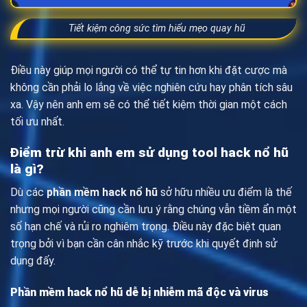
Tiết kiệm công sức tìm hiểu mẹo quay hũ
Điều này giúp mọi người có thể tự tin hơn khi đặt cược mà
không cần phải lo lắng về việc nghiên cứu hay phân tích sâu
xa. Vậy nên anh em sẽ có thể tiết kiệm thời gian một cách
tối ưu nhất.
Điểm trừ khi anh em sử dụng tool hack nổ hũ
là gì?
Dù các
phần mềm hack nổ hũ
sở hữu nhiều ưu điểm là thế
nhưng mọi người cũng cần lưu ý rằng chúng vẫn tiềm ẩn một
số hạn chế và rủi ro nghiêm trọng. Điều này đặc biệt quan
trọng bởi vì bạn cần cân nhắc kỹ trước khi quyết định sử
dụng đấy.
Phần mềm hack nổ hũ dễ bị nhiễm mã độc và virus