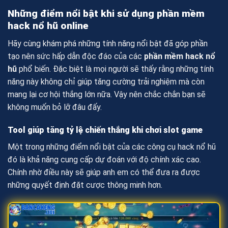
Những điểm nổi bật khi sử dụng phần mềm
hack nổ hũ online
Hãy cùng khám phá những tính năng nổi bật đã góp phần
tạo nên sức hấp dẫn độc đáo của các
phần mềm hack nổ
hũ
phổ biến. Đặc biệt là mọi người sẽ thấy rằng những tính
năng này không chỉ giúp tăng cường trải nghiệm mà còn
mang lại cơ hội thắng lớn nữa. Vậy nên chắc chắn bạn sẽ
không muốn bỏ lỡ đâu đấy.
Tool giúp tăng tỷ lệ chiến thắng khi chơi slot game
Một trong những điểm nổi bật của các công cụ hack nổ hũ
đó là khả năng cung cấp dự đoán với độ chính xác cao.
Chính nhờ điều này sẽ giúp anh em có thể đưa ra được
những quyết định đặt cược thông minh hơn.