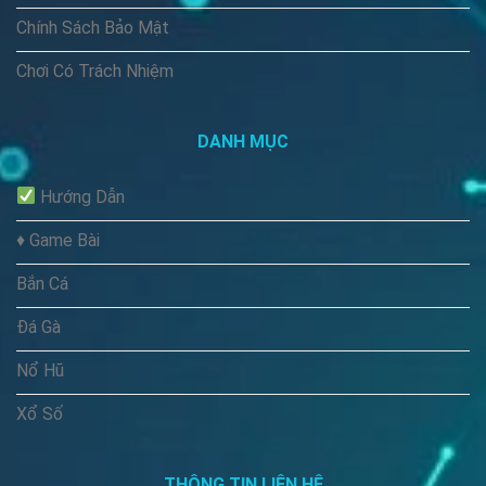
Chính Sách Bảo Mật
Chơi Có Trách Nhiệm
DANH MỤC
Hướng Dẫn
♦️ Game Bài
Bắn Cá
Đá Gà
Nổ Hũ
Xổ Số
THÔNG TIN LIÊN HỆ