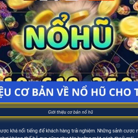
Giới thiệu cơ bản nổ hũ
ược khá nổi tiếng để khách hàng trải nghiệm. Những sảnh cược nà