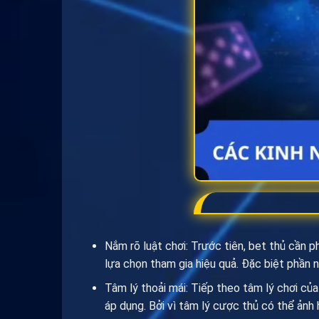
Nắm rõ luật chơi: Trước tiên, bet thủ cần p
lựa chọn tham gia hiệu quả. Đặc biệt phần 
Tâm lý thoải mái: Tiếp theo tâm lý chơi của
áp dụng. Bởi vì tâm lý cược thủ có thể ảnh