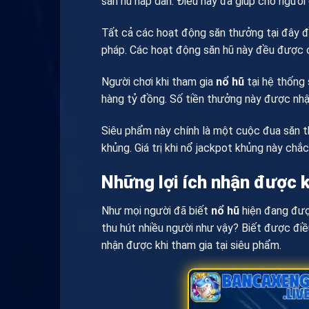
săn hũ hấp dẫn. Điều này đã giúp cho người
Tất cả các hoạt động săn thưởng tại đây đ
pháp. Các hoạt động săn hũ này đều được 
Người chơi khi tham gia
nổ hũ
tại hệ thống 
hàng tỷ đồng. Số tiền thưởng này được nhậ
Siêu phẩm này chính là một cuộc đua săn t
khủng. Giá trị khi nổ jackpot khủng này chắc
Những lợi ích nhận được k
Như mọi người đã biết
nổ hũ
hiện đang đượ
thu hút nhiều người như vậy? Biết được điề
nhận được khi tham gia tại siêu phẩm.