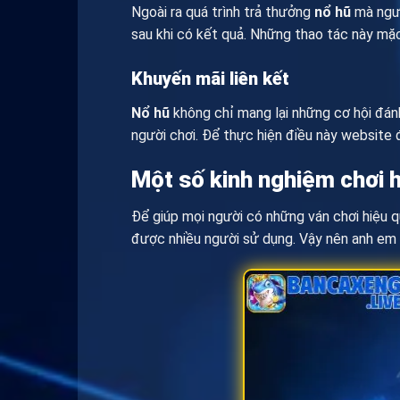
Ngoài ra quá trình trả thưởng
nổ hũ
mà ngườ
sau khi có kết quả. Những thao tác này mặc
Khuyến mãi liên kết
Nổ hũ
không chỉ mang lại những cơ hội đán
người chơi. Để thực hiện điều này website
Một số kinh nghiệm chơi h
Để giúp mọi người có những ván chơi hiệu q
được nhiều người sử dụng. Vậy nên anh em