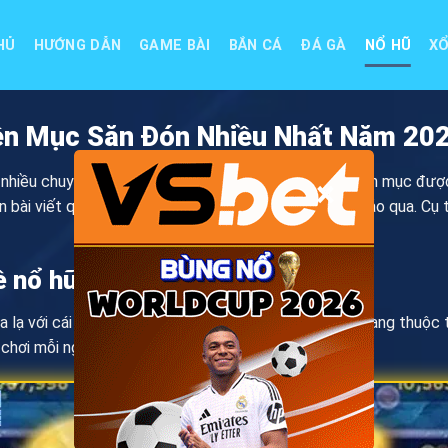
HỦ
HƯỚNG DẪN
GAME BÀI
BẮN CÁ
ĐÁ GÀ
NỔ HŨ
XỔ
ên Mục Săn Đón Nhiều Nhất Năm 202
hiều chuyên gia hàng đầu đánh giá cao. Đây là chuyên mục được
×
n bài viết quan trọng dưới đây cho mọi người tham khảo qua. Cụ t
về nổ hũ cùng tân thủ
 lạ với cái tên đặc biệt này. Đây chính là siêu phẩm đang thuộc 
hơi mỗi ngày hiện tại lên đến con số hàng triệu.