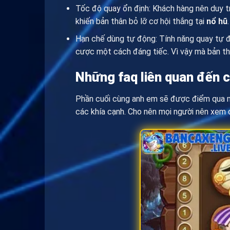
Tốc độ quay ổn định: Khách hàng nên duy t
khiến bản thân bỏ lỡ cơ hội thắng tại
nổ hũ
.
Hạn chế dùng tự động: Tính năng quay tự độ
cược một cách đáng tiếc. Vì vậy mà bản thâ
Những faq liên quan đến 
Phần cuối cùng anh em sẽ được điểm qua 
các khía cạnh. Cho nên mọi người nên xem 