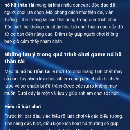
nổ hũ thần tài
mang lại khá nhiều concept độc đáo để
người chơi lựa chọn. Mỗi phong cách như hiện đại, viễn
tưởng,… đều mang lại sắc thái riêng trong quá trình chơi.
Đặc biệt, hệ thống còn phân hóa trò chơi thành các cấp độ
từ cơ bản đến nâng cao. Điềm này giúp người chơi không
bao giờ cảm thấy nhàm chán.
Những lưu ý trong quá trình chơi game nổ hũ
thần tài
Mặc dù
nổ hũ thần tà
i là một trò chơi mang tính chất may
rủi cao, tuy nhiên khi chơi anh em cũng nên chuẩn bị chiến
lược và sự chuẩn bị để tránh được các rủi ro không may
muốn. Dưới đây là một vài lưu ý giúp anh em chơi tốt hơn.
Hiểu rõ luật chơi
Trước khi bắt đầu, việc hiểu rõ luật chơi về các biểu tượng,
tính năng đặc biệt, điều kiện kích hoạt hũ thưởng sẽ giúp