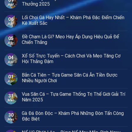
09
Thưởng 2025
Apr
Lối Chọi Gà Hay Nhất – Khám Phá Đặc Điểm Chiến
06
Kê Xuất Sắc
Apr
Đề Chạm Là Gì? Mẹo Hay Áp Dụng Hiệu Quả Để
05
Chiến Thắng
Apr
Xổ Số Trực Tuyến – Cách Chơi Và Mẹo Tăng Cơ
04
Hội Thắng Đậm
Apr
Bắn Cá Tiên – Tựa Game Săn Cá Ăn Tiền Được
01
Nhiều Người Chơi
Apr
Vua Săn Cá – Tựa Game Thống Trị Thế Giới Giải Trí
31
Năm 2025
Mar
Gà Đá Đòn Độc – Khám Phá Những Đòn Tấn Công
30
Đặc Biệt
Mar