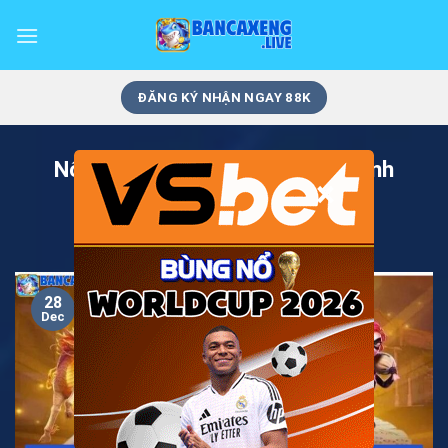
Skip
to
content
ĐĂNG KÝ NHẬN NGAY 88K
Nổ Hũ Thần Tài – Chơi Nổ Hũ Rinh
×
Liền Quà Khủng Về Tay
28
Dec