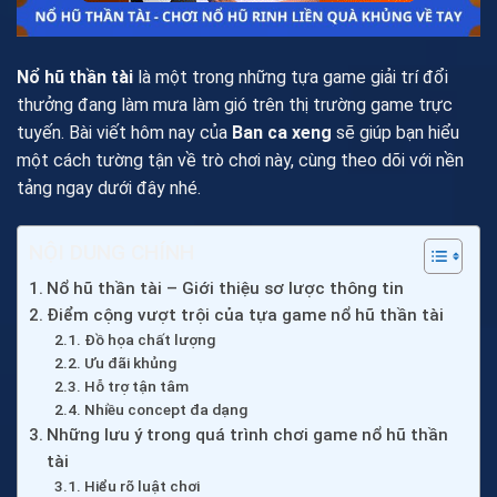
Nổ hũ thần tài
là một trong những tựa game giải trí đổi
thưởng đang làm mưa làm gió trên thị trường game trực
tuyến. Bài viết hôm nay của
Ban ca xeng
sẽ giúp bạn hiểu
một cách tường tận về trò chơi này, cùng theo dõi với nền
tảng ngay dưới đây nhé.
NỘI DUNG CHÍNH
Nổ hũ thần tài – Giới thiệu sơ lược thông tin
Điểm cộng vượt trội của tựa game nổ hũ thần tài
Đồ họa chất lượng
Ưu đãi khủng
Hỗ trợ tận tâm
Nhiều concept đa dạng
Những lưu ý trong quá trình chơi game nổ hũ thần
tài
Hiểu rõ luật chơi