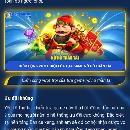
toàn bộ người chơi.
Điểm cộng vượt trội của tựa game nổ hũ thần tài
Ưu đãi khủng
Yếu tố thứ hai khiến tựa game này thu hút đông đảo sự chú
ý của mọi người nằm ở hệ thống ưu đãi cực khủng. Đặc biệt
tại nền tảng Ban ca xeng, anh em sẽ có cơ hội nhận được vô
số những phần quà hấp dẫn như thưởng đăng nhập, hoàn