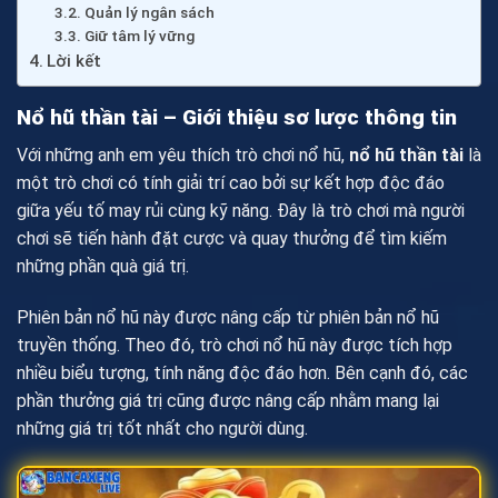
Quản lý ngân sách
Giữ tâm lý vững
Lời kết
Nổ hũ thần tài – Giới thiệu sơ lược thông tin
Với những anh em yêu thích trò chơi nổ hũ,
nổ hũ thần tài
là
một trò chơi có tính giải trí cao bởi sự kết hợp độc đáo
giữa yếu tố may rủi cùng kỹ năng. Đây là trò chơi mà người
chơi sẽ tiến hành đặt cược và quay thưởng để tìm kiếm
những phần quà giá trị.
Phiên bản nổ hũ này được nâng cấp từ phiên bản nổ hũ
truyền thống. Theo đó, trò chơi nổ hũ này được tích hợp
nhiều biểu tượng, tính năng độc đáo hơn. Bên cạnh đó, các
phần thưởng giá trị cũng được nâng cấp nhằm mang lại
những giá trị tốt nhất cho người dùng.