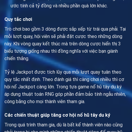
ước tính cả tỷ đồng và nhiều phần quà lớn khác.
Quy tắc chơi
Trò chơi bao gồm 3 dòng được sắp xếp từ trái qua phải. Tại
mỗi lượt quay, hội viên sẽ phải đặt cược theo những dòng
này. Khi vòng quay kết thúc mà trên dòng cược hiển thị 3
biểu tượng giống nhau thì đồng nghĩa với việc bạn giành
chiến thắng.
Tỷ lệ Jackpot được tích lũy qua mỗi lượt quay tuân theo
quy tắc nhất định. Theo đánh giá thì càng chơi nhiều thì cơ
hội nổ Jackpot càng lớn. Trong tựa game nổ hũ tây du ký
áp dụng thuật toán RNG góp phần đảm bảo tính ngẫu nhiên,
công bằng cho mọi thành viên tham gia.
Các chiến thuật giúp tăng cơ hội nổ hũ tây du ký
Trong quá trình tham gia, dù là bất kể thành viên nào cũng