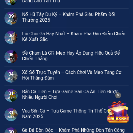
Dàng Cho Tân Thủ
Apr
Nổ Hũ Tây Du Ký – Khám Phá Siêu Phẩm Đổi
09
Thưởng 2025
Apr
Lối Chọi Gà Hay Nhất – Khám Phá Đặc Điểm Chiến
06
Kê Xuất Sắc
Apr
Đề Chạm Là Gì? Mẹo Hay Áp Dụng Hiệu Quả Để
05
Chiến Thắng
Apr
Xổ Số Trực Tuyến – Cách Chơi Và Mẹo Tăng Cơ
04
Hội Thắng Đậm
Apr
Bắn Cá Tiên – Tựa Game Săn Cá Ăn Tiền Được
01
✕
Nhiều Người Chơi
Apr
Vua Săn Cá – Tựa Game Thống Trị Thế Giới Giải Trí
31
Năm 2025
Mar
Gà Đá Đòn Độc – Khám Phá Những Đòn Tấn Công
30