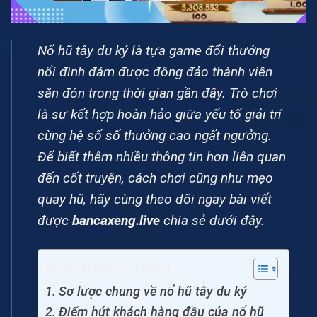
Nổ hũ tây du ký là tựa game đổi thưởng
nổi đình đám được đông đảo thành viên
săn đón trong thời gian gần đây. Trò chơi
là sự kết hợp hoàn hảo giữa yếu tố giải trí
cùng hệ số số thưởng cao ngất ngưởng.
Để biết thêm nhiều thông tin hơn liên quan
đến cốt truyện, cách chơi cũng như mẹo
quay hũ, hãy cùng theo dõi ngay bài viết
được
bancaxeng.live
chia sẻ dưới đây.
NỘI DUNG CHÍNH
Sơ lược chung về nổ hũ tây du ký
Điểm hút khách hàng đầu của nổ hũ