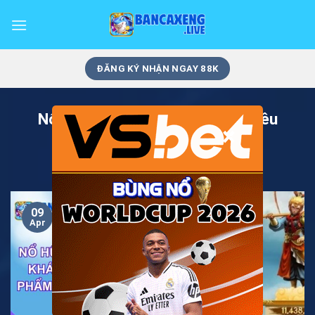
Skip
to
content
ĐĂNG KÝ NHẬN NGAY 88K
Nổ Hũ Tây Du Ký – Khám Phá Siêu
×
Phẩm Đổi Thưởng 2025
09
Apr