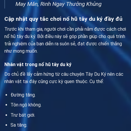
May Mắn, Rinh Ngay Thưởng Khủng
Cập nhật quy tắc chơi nổ hũ tây du ký đầy đủ
Trước khi tham gia, người chơi cần phải nắm được cách chơi
nổ hũ tây du ký. Bởi điều này sẽ góp phần giúp cho quá trình
trải nghiệm của bạn diễn ra suôn sẻ, đạt được chiến thắng
như mong muốn.
Nhân vật trong nổ hũ tây du ký
Do chủ đề lấy cảm hứng từ câu chuyện Tây Du Ký nên các
nhân vật tại đây cũng cực kỳ quen thuộc. Cụ thể:
Đường tăng.
Tôn ngộ không.
Trư bát giới.
Sa tăng.