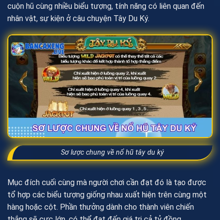
cuộn hũ cùng nhiều biểu tượng, tính năng có liên quan đến
nhân vật, sự kiện ở câu chuyện Tây Du Ký.
Sơ lược chung về nổ hũ tây du ký
Mục đích cuối cùng mà người chơi cần đạt đó là tạo được
tổ hợp các biểu tượng giống nhau xuất hiện trên cùng một
hàng hoặc cột. Phần thưởng dành cho thành viên chiến
thắng sẽ cực lớn, có thể đạt đến giá trị cả tỷ đồng.