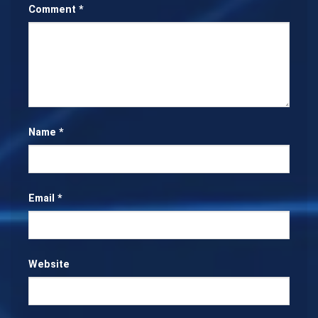
Comment
*
Name
*
Email
*
Website