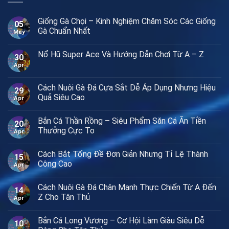
Giống Gà Chọi – Kinh Nghiệm Chăm Sóc Các Giống
05
Gà Chuẩn Nhất
May
Nổ Hũ Super Ace Và Hướng Dẫn Chơi Từ A – Z
30
Apr
Cách Nuôi Gà Đá Cựa Sắt Dễ Áp Dụng Nhưng Hiệu
29
Quả Siêu Cao
Apr
Bắn Cá Thần Rồng – Siêu Phẩm Săn Cá Ăn Tiền
20
Thưởng Cực To
Apr
Cách Bắt Tổng Đề Đơn Giản Nhưng Tỉ Lệ Thành
15
Công Cao
Apr
Cách Nuôi Gà Đá Chân Mạnh Thực Chiến Từ A Đến
14
Z Cho Tân Thủ
Apr
Bắn Cá Long Vương – Cơ Hội Làm Giàu Siêu Dễ
10