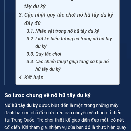
tây du ký
Cập nhật quy tắc chơi nổ hũ tây du ký
đầy đủ
Nhân vật trong nổ hũ tây du ký
Liệt kê biểu tượng có trong nổ hũ tây
du ký
Quy tắc chơi
Các chiến thuật giúp tăng cơ hội nổ
hũ tây du ký
Kết luận
Sơ lược chung về nổ hũ tây du ký
Nổ hũ tây du ký
được biết đến là một trong những máy
đánh bạc có chủ đề dựa trên câu chuyện văn học cổ điển
tại Trung Quốc. Trò chơi thiết kế giao diện đẹp mắt, có nét
cổ điển. Khi tham gia, nhiệm vụ của bạn đó là thực hiện quay