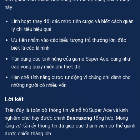
này.
Linh hoạt thay đổi các mức tiền cược và biết cách quản
lý chi tiêu hiệu quả
Ưu tiên nhắm vào các biểu tượng trả thưởng lớn, đặc
biệt là các lá hình
Tận dụng các tính năng của game Super Ace, cũng như
các vòng quay miễn phí triệt để
Hạn chế tính năng cược tự động vì chúng chỉ dành cho
những người có nhiều vốn
Lời kết
Trên đây là toàn bộ thông tin về nổ hũ Super Ace và kinh
nghiệm chơi hay được chính
Bancaxeng
tổng hợp. Mong
rằng với tần ấy thông tin đã giúp các thành viên có thể giành
được chiến thắng lớn.