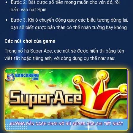
Bước 2: Đặt cược số tiền mong muốn cho ván đó, rồi
bấm vào nút Spin
Bước 3: Khi ô chuyển động quay các biểu tượng dừng lại,
bạn sẽ biết được bản thân có thể nhận tưởng hay không.
Các nút chơi của game
Trong nổ hũ Super Ace, các nút sẽ được hiển thị bằng tên
viết tắt hoặc tiếng anh, với công dụng cụ thể như sau: