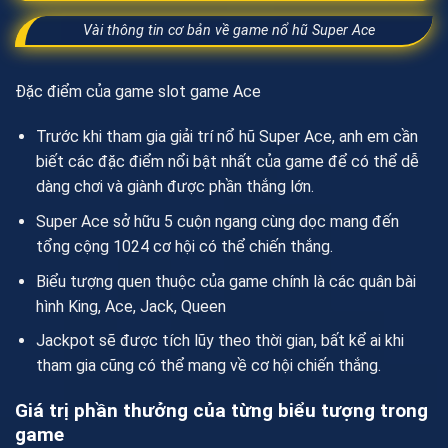
Vài thông tin cơ bản về game nổ hũ Super Ace
Đặc điểm của game slot game Ace
Trước khi tham gia giải trí nổ hũ Super Ace, anh em cần
biết các đặc điểm nổi bật nhất của game để có thể dễ
dàng chơi và giành được phần thắng lớn.
Super Ace sở hữu 5 cuộn ngang cùng dọc mang đến
tổng cộng 1024 cơ hội có thể chiến thắng.
Biểu tượng quen thuộc của game chính là các quân bài
hình King, Ace, Jack, Queen
Jackpot sẽ được tích lũy theo thời gian, bất kể ai khi
tham gia cũng có thể mang về cơ hội chiến thắng.
Giá trị phần thưởng của từng biểu tượng trong
game