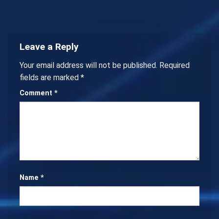
Leave a Reply
Your email address will not be published.
Required
fields are marked
*
Comment
*
Name
*