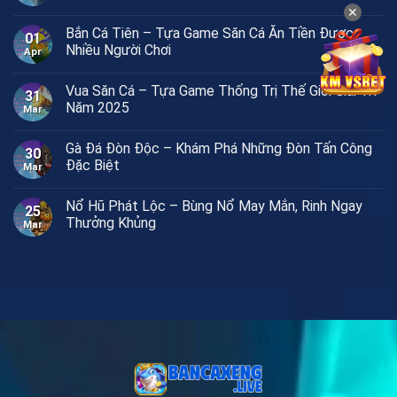
✕
Bắn Cá Tiên – Tựa Game Săn Cá Ăn Tiền Được
01
Nhiều Người Chơi
Apr
Vua Săn Cá – Tựa Game Thống Trị Thế Giới Giải Trí
31
Năm 2025
Mar
Gà Đá Đòn Độc – Khám Phá Những Đòn Tấn Công
30
Đặc Biệt
Mar
Nổ Hũ Phát Lộc – Bùng Nổ May Mắn, Rinh Ngay
25
Thưởng Khủng
Mar