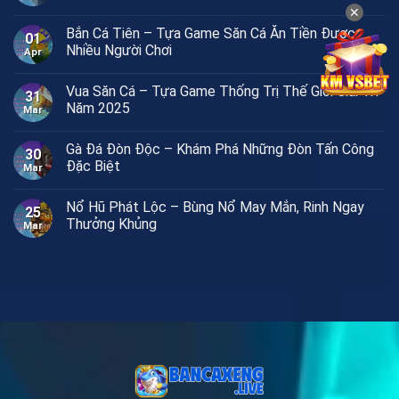
✕
Bắn Cá Tiên – Tựa Game Săn Cá Ăn Tiền Được
01
Nhiều Người Chơi
Apr
Vua Săn Cá – Tựa Game Thống Trị Thế Giới Giải Trí
31
Năm 2025
Mar
Gà Đá Đòn Độc – Khám Phá Những Đòn Tấn Công
30
Đặc Biệt
Mar
Nổ Hũ Phát Lộc – Bùng Nổ May Mắn, Rinh Ngay
25
Thưởng Khủng
Mar