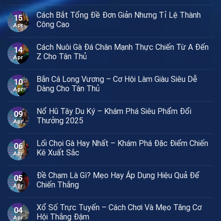
Cách Bắt Tổng Đề Đơn Giản Nhưng Tỉ Lệ Thành
15
Công Cao
Apr
Cách Nuôi Gà Đá Chân Mạnh Thực Chiến Từ A Đến
14
Z Cho Tân Thủ
Apr
Bắn Cá Long Vương – Cơ Hội Làm Giàu Siêu Dễ
10
Dàng Cho Tân Thủ
Apr
Nổ Hũ Tây Du Ký – Khám Phá Siêu Phẩm Đổi
09
Thưởng 2025
Apr
Lối Chọi Gà Hay Nhất – Khám Phá Đặc Điểm Chiến
06
Kê Xuất Sắc
Apr
Đề Chạm Là Gì? Mẹo Hay Áp Dụng Hiệu Quả Để
05
Chiến Thắng
Apr
Xổ Số Trực Tuyến – Cách Chơi Và Mẹo Tăng Cơ
04
Hội Thắng Đậm
Apr