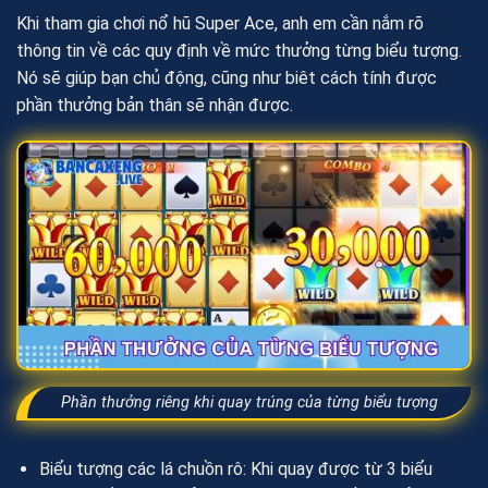
Khi tham gia chơi nổ hũ Super Ace, anh em cần nắm rõ
thông tin về các quy định về mức thưởng từng biểu tượng.
Nó sẽ giúp bạn chủ động, cũng như biêt cách tính được
phần thưởng bản thân sẽ nhận được.
Phần thưởng riêng khi quay trúng của từng biểu tượng
Biểu tượng các lá chuồn rô: Khi quay được từ 3 biểu