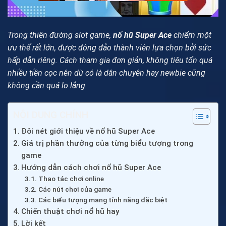
Trong thiên đường slot game,
nổ hũ Super Ace
chiếm một
ưu thế rất lớn, được đông đảo thành viên lựa chọn bởi sức
hấp dẫn riêng. Cách tham gia đơn giản, không tiêu tốn quá
nhiều tiền cọc nên dù có là dân chuyên hay newbie cũng
không cần quá lo lắng.
NỘI DUNG CHÍNH
Đôi nét giới thiệu về nổ hũ Super Ace
Giá trị phần thưởng của từng biểu tượng trong
game
Hướng dẫn cách chơi nổ hũ Super Ace
Thao tác chơi online
Các nút chơi của game
Các biểu tượng mang tính năng đặc biệt
Chiến thuật chơi nổ hũ hay
Lời kết