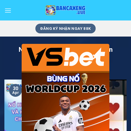
Skip
to
content
ĐĂNG KÝ NHẬN NGAY 88K
Nổ Hũ Super Ace Và Hướng Dẫn
×
Chơi Từ A – Z
30
Apr