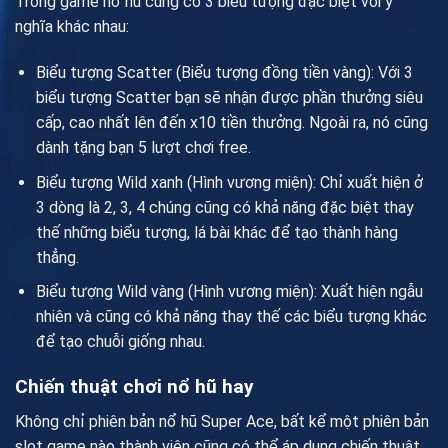
Trong game nổ hũ cũng có 3 biểu tượng đặc biệt với ý
nghĩa khác nhau:
Biểu tượng Scatter (Biểu tượng đồng tiền vàng): Với 3
biểu tượng Scatter bạn sẽ nhận được phần thưởng siêu
cấp, cao nhất lên đến x10 tiền thưởng. Ngoài ra, nó cũng
dành tặng bạn 5 lượt chơi free.
Biểu tượng Wild xanh (Hình vương miện): Chỉ xuất hiện ở
3 dòng là 2, 3, 4 chúng cũng có khả năng đặc biệt thay
thế những biểu tượng, lá bài khác để tạo thành hàng
thẳng.
Biểu tượng Wild vàng (Hình vương miện): Xuất hiện ngẫu
nhiên và cũng có khả năng thay thế các biểu tượng khác
để tạo chuỗi giống nhau.
Chiến thuật chơi nổ hũ hay
Không chỉ phiên bản nổ hũ Super Ace, bất kể một phiên bản
slot game nào thành viên cũng có thể áp dụng chiến thuật