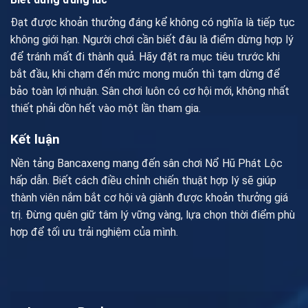
Đạt được khoản thưởng đáng kể không có nghĩa là tiếp tục
không giới hạn. Người chơi cần biết đâu là điểm dừng hợp lý
để tránh mất đi thành quả. Hãy đặt ra mục tiêu trước khi
bắt đầu, khi chạm đến mức mong muốn thì tạm dừng để
bảo toàn lợi nhuận. Sân chơi luôn có cơ hội mới, không nhất
thiết phải dồn hết vào một lần tham gia.
Kết luận
Nền tảng Bancaxeng mang đến sân chơi Nổ Hũ Phát Lộc
hấp dẫn. Biết cách điều chỉnh chiến thuật hợp lý sẽ giúp
thành viên nắm bắt cơ hội và giành được khoản thưởng giá
trị. Đừng quên giữ tâm lý vững vàng, lựa chọn thời điểm phù
hợp để tối ưu trải nghiệm của mình.