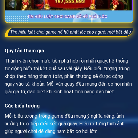
Tìm hiểu luật chơi game nổ hũ phát lộc cho người mới bắt đầu
Quy tắc tham gia
Thành viên chọn mức tiền phù hợp rồi nhấn quay, hệ thống
tự động hiển thị kết quả sau vài giây. Nếu biểu tượng trùng
khớp theo hàng thanh toán, phần thưởng sẽ được cộng
ngay vào tài khoản. Mỗi ván quay đều mang đến cơ hội nhận
giải giá trị, đặc biệt khi kích hoạt tính năng đặc biệt.
Các biểu tượng
Mỗi biểu tượng trong game đều mang ý nghĩa riêng, ảnh
hưởng trực tiếp đến kết quả quay. Hiểu rõ từng hình ảnh
giúp người chơi dễ dàng nắm bắt cơ hội lớn: