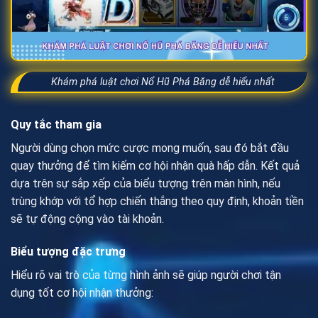
Khám phá luật chơi Nổ Hũ Phá Băng dễ hiểu nhất
Quy tắc tham gia
Người dùng chọn mức cược mong muốn, sau đó bắt đầu
quay thưởng để tìm kiếm cơ hội nhận quà hấp dẫn. Kết quả
dựa trên sự sắp xếp của biểu tượng trên màn hình, nếu
trùng khớp với tổ hợp chiến thắng theo quy định, khoản tiền
sẽ tự động cộng vào tài khoản.
Biểu tượng đặc trưng
Hiểu rõ vai trò của từng hình ảnh sẽ giúp người chơi tận
dụng tốt cơ hội nhận thưởng: