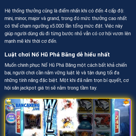
Hệ thống thưởng cũng là điểm nhấn khi có đến 4 cấp độ:
mini, minor, major và grand, trong đó mức thưởng cao nhất
có thể chạm ngưỡng x5.000 lần tổng mức đặt. Việc này
giúp người dùng dù đi từng bước nhỏ vẫn có cơ hội vươn lên
mạnh mẽ khi thời cơ đến.
Luật chơi Nổ Hũ Phá Băng dễ hiểu nhất
Muốn chinh phục Nổ Hũ Phá Băng một cách bất khả chiến
bại, người chơi cần nắm vững luật lệ và tận dụng tối đa
những tính năng đặc biệt. Một khi đã nắm trọn bí quyết, cơ
hội săn jackpot giá trị sẽ nằm trong tầm tay.