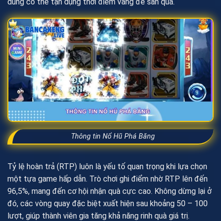
dùng có thể tận dụng thời điểm vàng để săn quà.
Thông tin Nổ Hũ Phá Băng
Tỷ lệ hoàn trả (RTP) luôn là yếu tố quan trọng khi lựa chọn
một tựa game hấp dẫn. Trò chơi ghi điểm nhờ RTP lên đến
96,5%, mang đến cơ hội nhận quà cực cao. Không dừng lại ở
đó, các vòng quay đặc biệt xuất hiện sau khoảng 50 – 100
lượt, giúp thành viên gia tăng khả năng rinh quà giá trị.