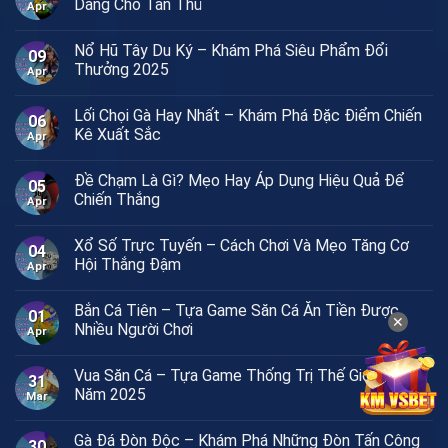
Dàng Cho Tân Thủ
Apr
Nổ Hũ Tây Du Ký – Khám Phá Siêu Phẩm Đổi
09
Thưởng 2025
Apr
Lối Chọi Gà Hay Nhất – Khám Phá Đặc Điểm Chiến
06
Kê Xuất Sắc
Apr
Đề Chạm Là Gì? Mẹo Hay Áp Dụng Hiệu Quả Để
05
Chiến Thắng
Apr
Xổ Số Trực Tuyến – Cách Chơi Và Mẹo Tăng Cơ
04
Hội Thắng Đậm
Apr
Bắn Cá Tiên – Tựa Game Săn Cá Ăn Tiền Được
01
✕
Nhiều Người Chơi
Apr
Vua Săn Cá – Tựa Game Thống Trị Thế Giới Giải Trí
31
Năm 2025
Mar
Gà Đá Đòn Độc – Khám Phá Những Đòn Tấn Công
30