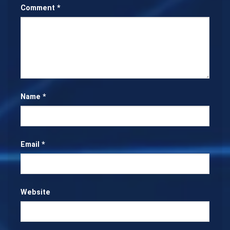
Comment
*
Name
*
Email
*
Website