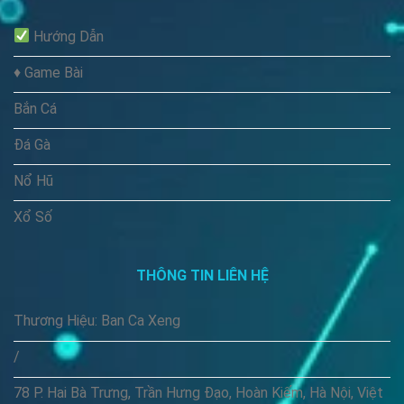
Hướng Dẫn
♦️ Game Bài
Bắn Cá
Đá Gà
Nổ Hũ
Xổ Số
THÔNG TIN LIÊN HỆ
Thương Hiệu: Ban Ca Xeng
/
78 P. Hai Bà Trưng, Trần Hưng Đạo, Hoàn Kiếm, Hà Nội, Việt