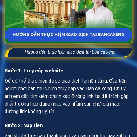
Hướng dẫn thực hiện giao dịch tại Ban ca xeng
Bước 1: Truy cập website
Để có thể thực hiện được giao dịch tại nền tảng, đầu tiên
người chơi cần thực hiện truy cập vào Ban ca xeng. Chú ý
anh em cần tìm kiếm chính xác đường link tải để tránh gặp
phải trường hợp đăng nhập vào nhầm sân chơi giả mạo,
đường link không uy tín.
Bước 2: Nạp tiền
Sau khi đã truy cập thành công vào sân chơi, lúc này anh em