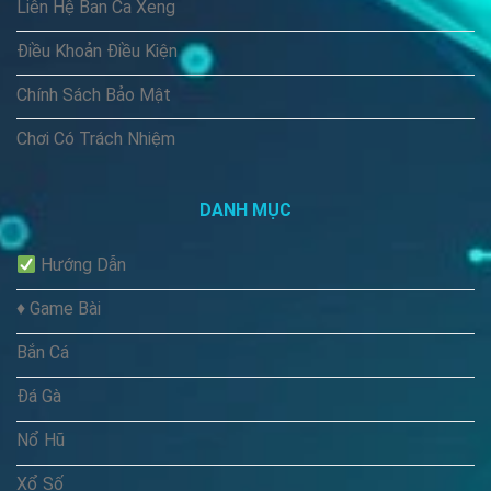
Liên Hệ Ban Ca Xeng
Điều Khoản Điều Kiện
Chính Sách Bảo Mật
Chơi Có Trách Nhiệm
DANH MỤC
Hướng Dẫn
♦️ Game Bài
Bắn Cá
Đá Gà
Nổ Hũ
Xổ Số