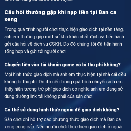
Câu hỏi thường gặp khi nạp tiền tại Ban ca
xeng
Trong quá trình người chơi thực hiện giao dịch tại nền tảng,
anh em thường gặp một số khó khăn nhất định và tiến hành
gửi câu hỏi về dịch vụ CSKH. Do đó chúng tôi đã tiến hành
tổng hợp và gửi tới người chơi:
Chuyển tiền vào tài khoản game có bị thu phí không?
Mọi hình thức giao dịch mà anh em thực hiện tại nhà cái đều
không bị thu phí. Do đó nếu trong quá trình chuyển anh em
thấy hiện tượng trừ phí giao dịch có nghĩa anh em đang sử
dụng đường link tải không phải của sân chơi.
Có thể sử dụng hình thức ngoài để giao dịch không?
Sân chơi chỉ hỗ trợ các phương thức giao dịch mà Ban ca
xeng cung cấp. Nếu người chơi thực hiện giao dịch ở ngoài