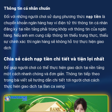
Thông tin cá nhân chuẩn
Đối với những người chơi sử dụng phương thức
nạp tiền
là
chuyển khoản ngân hàng hay ví điện tử thì thông tin cá nhân
đăng ký tại nền tảng phải trùng khớp với thông tin của ngân
hàng. Nếu anh em cung cấp thông tin thiếu trung thực, thiếu
sự chính xác thì ngân hàng sẽ không hỗ trợ thực hiện giao
dịch.
Chia sẻ cách nạp tiền chi tiết và tiện lợi nhất
Để giúp người chơi có thể thực hiện giao dịch tại nền tảng
một cách nhanh chóng và đơn giản. Thông tin tiếp theo
trong bài viết sẽ hướng dẫn chi tiết tới người chơi cách
thực hiện giao dịch tại Ban ca xeng: