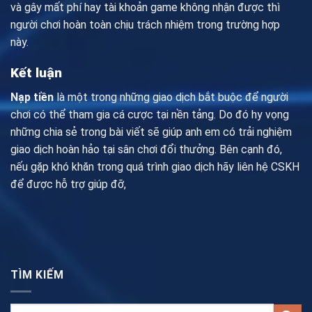
và gây mất phí hay tài khoản game không nhận được thì
người chơi hoàn toàn chịu trách nhiệm trong trường hợp
này.
Kết luận
Nạp tiền
là một trong những giao dịch bắt buộc để người
chơi có thể tham gia cá cược tại nền tảng. Do đó hy vọng
những chia sẻ trong bài viết sẽ giúp anh em có trải nghiệm
giao dịch hoàn hảo tại sân chơi đổi thưởng. Bên cạnh đó,
nếu gặp khó khăn trong quá trình giao dịch hãy liên hệ CSKH
để được hỗ trợ giúp đỡ,
TÌM KIẾM