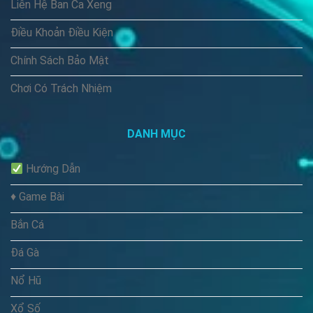
Liên Hệ Ban Ca Xeng
Điều Khoản Điều Kiện
Chính Sách Bảo Mật
Chơi Có Trách Nhiệm
DANH MỤC
Hướng Dẫn
♦️ Game Bài
Bắn Cá
Đá Gà
Nổ Hũ
Xổ Số