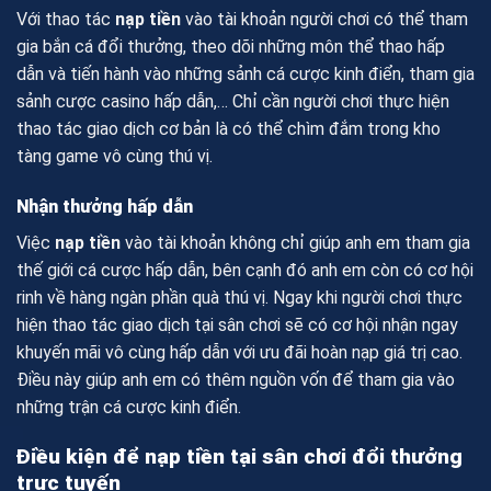
Với thao tác
nạp tiền
vào tài khoản người chơi có thể tham
gia bắn cá đổi thưởng, theo dõi những môn thể thao hấp
dẫn và tiến hành vào những sảnh cá cược kinh điển, tham gia
sảnh cược casino hấp dẫn,… Chỉ cần người chơi thực hiện
thao tác giao dịch cơ bản là có thể chìm đắm trong kho
tàng game vô cùng thú vị.
Nhận thưởng hấp dẫn
Việc
nạp tiền
vào tài khoản không chỉ giúp anh em tham gia
thế giới cá cược hấp dẫn, bên cạnh đó anh em còn có cơ hội
rinh về hàng ngàn phần quà thú vị. Ngay khi người chơi thực
hiện thao tác giao dịch tại sân chơi sẽ có cơ hội nhận ngay
khuyến mãi vô cùng hấp dẫn với ưu đãi hoàn nạp giá trị cao.
Điều này giúp anh em có thêm nguồn vốn để tham gia vào
những trận cá cược kinh điển.
Điều kiện để nạp tiền tại sân chơi đổi thưởng
trực tuyến