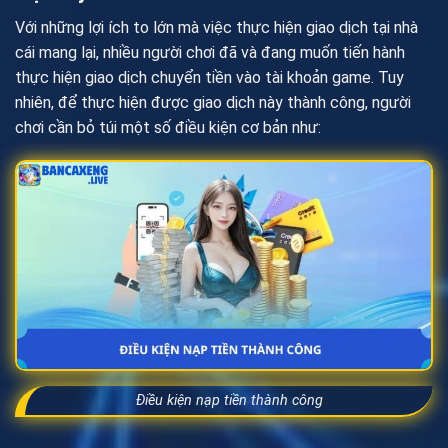
Với những lợi ích to lớn mà việc thực hiện giao dịch tại nhà
cái mang lại, nhiều người chơi đã và đang muốn tiến hành
thực hiện giao dịch chuyển tiền vào tài khoản game. Tuy
nhiên, để thực hiện được giao dịch này thành công, người
chơi cần bỏ túi một số điều kiện cơ bản như:
Điều kiện nạp tiền thành công