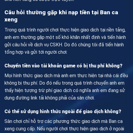
Câu hỏi thường gặp khi nạp tiền tại Ban ca
xeng
Trong quá trình người chơi thực hiện giao dịch tại nền tảng,
anh em thường gặp một số khó khăn nhất định và tiến hành
gửi câu hỏi về dịch vụ CSKH. Do đó chúng tôi đã tiến hành
tổng hợp và gửi tới người chơi:
Chuyển tiền vào tài khoản game có bị thu phí không?
Mọi hình thức giao dịch mà anh em thực hiện tại nhà cái đều
không bị thu phí. Do đó nếu trong quá trình chuyển anh em
thấy hiện tượng trừ phí giao dịch có nghĩa anh em đang sử
dụng đường link tải không phải của sân chơi.
Có thể sử dụng hình thức ngoài để giao dịch không?
Sân chơi chỉ hỗ trợ các phương thức giao dịch mà Ban ca
xeng cung cấp. Nếu người chơi thực hiện giao dịch ở ngoài