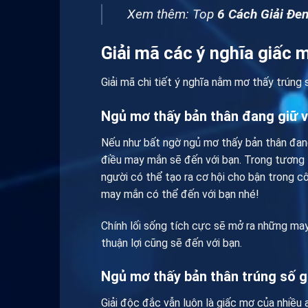
Xem thêm: Top
6 Cách Giải Đe
Giải mã các ý nghĩa giấc 
Giải mã chi tiết ý nghĩa nằm mơ thấy trúng 
Ngủ mơ thấy bản thân đang giữ v
Nếu như bất ngờ ngủ mơ thấy bản thân đang
điều may mắn sẽ đến với bạn. Trong tương l
người có thể tạo ra cơ hội cho bận trong cô
may mắn có thể đến với bạn nhé!
Chính lối sống tích cực sẽ mở ra những may
thuận lợi cũng sẽ đến với bạn.
Ngủ mơ thấy bản thân trúng số g
Giải độc đắc vẫn luôn là giấc mơ của nhiề