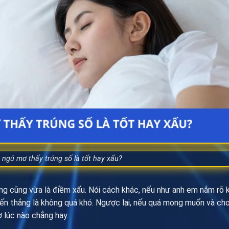
 ngủ mơ thấy trúng số là tốt hay xấu?
g cũng vừa là điềm xấu. Nói cách khác, nếu như anh em nắm rõ 
iến thắng là không quá khó. Ngược lại, nếu quá mong muốn và chơ
ợ lúc nào chẳng hay.