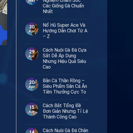
Nghiệm Chăm Sóc
May
Các Giống Gà Chuẩn
Nhất
Nổ Hũ Super Ace Và
30
Hướng Dẫn Chơi Từ A
Apr
– Z
Cách Nuôi Gà Đá Cựa
29
Sắt Dễ Áp Dụng
Apr
Nhưng Hiệu Quả Siêu
Cao
Bắn Cá Thần Rồng –
20
Siêu Phẩm Săn Cá Ăn
Apr
Tiền Thưởng Cực To
Cách Bắt Tổng Đề
15
Đơn Giản Nhưng Tỉ Lệ
Apr
Thành Công Cao
Cách Nuôi Gà Đá Chân
14