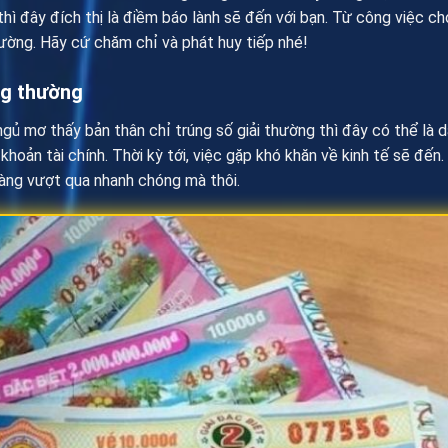
ì đây đích thị là điềm báo lành sẽ đến với bạn. Từ công việc ch
ờng. Hãy cứ chăm chỉ và phát huy tiếp nhé!
ng thường
ngủ mơ thấy bản thân chỉ trúng số giải thường thì đây có thể là 
khoản tài chính. Thời kỳ tới, việc gặp khó khăn về kinh tế sẽ đến.
dàng vượt qua nhanh chóng mà thôi.