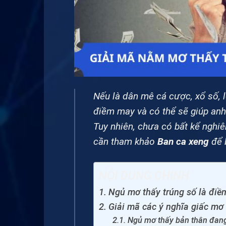
Nếu là dân mê cá cược, xổ số, l
điềm may và có thể sẽ giúp anh
Tuy nhiên, chưa có bất kể nghi
cần tham khảo
Ban ca xeng
để b
NỘI DUNG CHÍNH
Ngủ mơ thấy trúng số là điề
Giải mã các ý nghĩa giấc mơ 
Ngủ mơ thấy bản thân đang