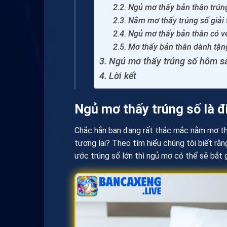
Ngủ mơ thấy bản thân trúng
Nằm mơ thấy trúng số giải
Ngủ mơ thấy bản thân có v
Mơ thấy bản thân dành tặn
Ngủ mơ thấy trúng số hôm s
Lời kết
Ngủ mơ thấy trúng số là đ
Chắc hẳn bạn đang rất thắc mắc nằm mơ thấ
tương lai? Theo tìm hiểu chúng tôi biết r
ước trúng số lớn thì ngủ mơ có thể sẽ bắt 