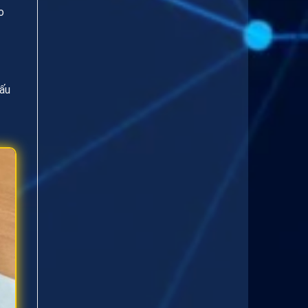
o
dấu