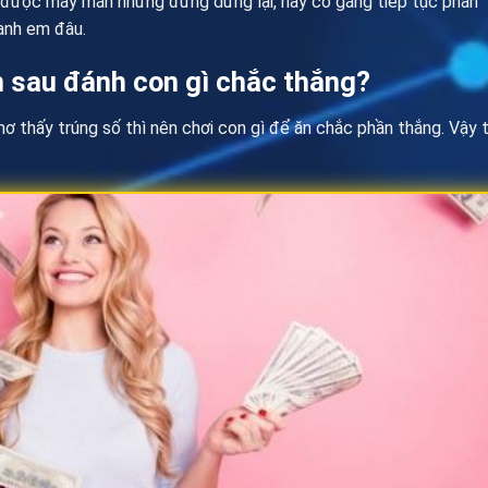
p được may mắn nhưng đừng dừng lại, hãy cố gắng tiếp tục phấn
 anh em đâu.
 sau đánh con gì chắc thắng?
 thấy trúng số thì nên chơi con gì để ăn chắc phần thắng. Vậy t