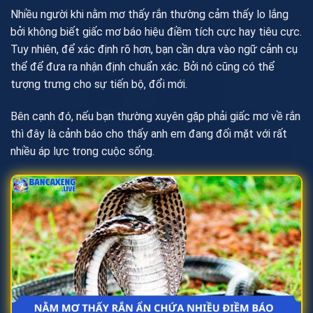
Nhiều người khi nằm mơ thấy rắn thường cảm thấy lo lắng
bởi không biết giấc mơ báo hiệu điềm tích cực hay tiêu cực.
Tuy nhiên, để xác định rõ hơn, bạn cần dựa vào ngữ cảnh cụ
thể để đưa ra nhận định chuẩn xác. Bởi nó cũng có thể
tượng trưng cho sự tiến bộ, đổi mới.
Bên cạnh đó, nếu bạn thường xuyên gặp phải giấc mơ về rắn
thì đây là cảnh báo cho thấy anh em đang đối mặt với rất
nhiều áp lực trong cuộc sống.