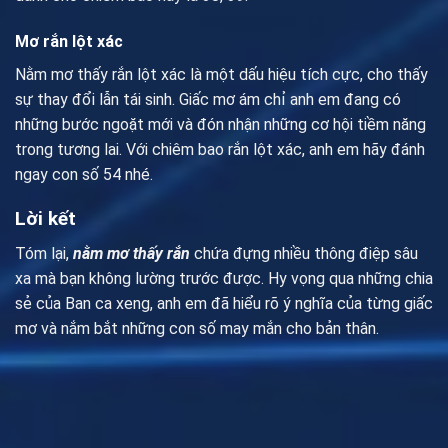
Mơ rắn lột xác
Nằm mơ thấy rắn lột xác là một dấu hiệu tích cực, cho thấy
sự thay đổi lẫn tái sinh. Giấc mơ ám chỉ anh em đang có
những bước ngoặt mới và đón nhận những cơ hội tiềm năng
trong tương lai. Với chiêm bao rắn lột xác, anh em hãy đánh
ngay con số 54 nhé.
Lời kết
Tóm lại,
nằm mơ thấy rắn
chứa đựng nhiều thông điệp sâu
xa mà bạn không lường trước được. Hy vọng qua những chia
sẻ của Ban ca xeng, anh em đã hiểu rõ ý nghĩa của từng giấc
mơ và nắm bắt những con số may mắn cho bản thân.