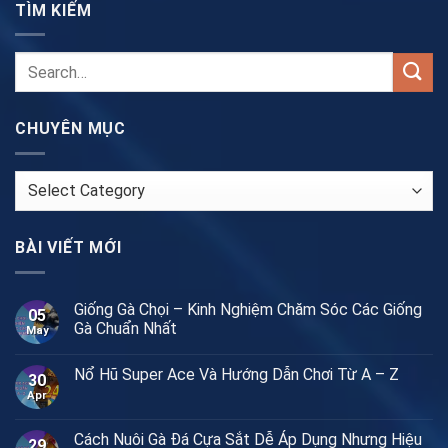
TÌM KIẾM
CHUYÊN MỤC
CHUYÊN
MỤC
BÀI VIẾT MỚI
Giống Gà Chọi – Kinh Nghiệm Chăm Sóc Các Giống
05
Gà Chuẩn Nhất
May
Nổ Hũ Super Ace Và Hướng Dẫn Chơi Từ A – Z
30
Apr
Cách Nuôi Gà Đá Cựa Sắt Dễ Áp Dụng Nhưng Hiệu
29