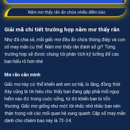
Nằm mơ thấy rắn ẩn chứa nhiều điềm báo
Giải mã chi tiết trường hợp nằm mơ thấy rắn
Như đã chia sẻ, mỗi giấc mơ đều ẩn chứa thông điệp và con
số may mắn cụ thể. Nằm mơ thấy rắn đánh số gì? Từng
trường hợp sẽ được chúng tôi phân tích kỹ lưỡng để các
bạn hiểu rõ hơn nhé.
Mơ rắn cắn mình
Giấc mơ này có thể khiến anh em sợ hãi, lo lắng, đồng thời
đây cũng là tín hiệu cho thấy bạn đang gặp phải mối nguy
hiểm nào đó trong cuộc sống, từ đó khiến bạn bị tổn
thương. Giấc mơ giống như một lời nhắc nhở nhắc bạn nên
thận trọng với các mối quan hệ xung quanh. Cặp số may mắn
dành cho chiêm bao này là 73-34.