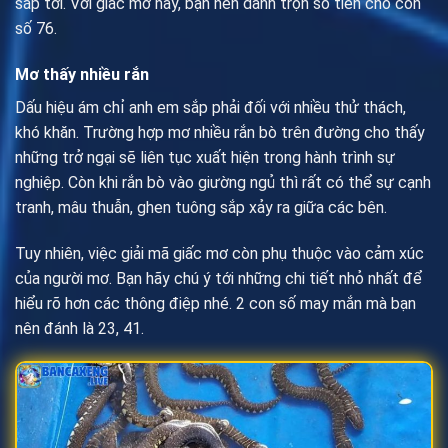
sắp tới. Với giấc mơ này, bạn nên dành trọn số tiền cho con
số 76.
Mơ thấy nhiều rắn
Dấu hiệu ám chỉ anh em sắp phải đối với nhiều thử thách,
khó khăn. Trường hợp mơ nhiều rắn bò trên đường cho thấy
những trở ngại sẽ liên tục xuất hiện trong hành trình sự
nghiệp. Còn khi rắn bò vào giường ngủ thì rất có thể sự cạnh
tranh, mâu thuẫn, ghen tuông sắp xảy ra giữa các bên.
Tuy nhiên, việc giải mã giấc mơ còn phụ thuộc vào cảm xúc
của người mơ. Bạn hãy chú ý tới những chi tiết nhỏ nhất để
hiểu rõ hơn các thông điệp nhé. 2 con số may mắn mà bạn
nên đánh là 23, 41.