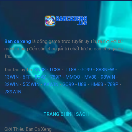
Ban ca xeng
là cổng game trực tuyến uy tín, ra đời với sứ
mệnh mang đến sân chơi giải trí chất lượng cao cho game
thủ.
Đối tác uy tín:
XN88
-
LC88
-
TT88
-
GO99
-
888NEW
-
13WIN
-
6FF
-
8DAY
-
789P
-
MMOO
-
MV88
-
98WIN
-
32WIN
-
555WIN
-
KKWIN
-
GO99
-
U88
-
HM88
-
789P
-
789WIN
TRANG CHÍNH SÁCH
Giới Thiệu Ban Ca Xeng