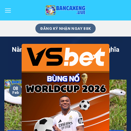
Skip
to
content
ĐĂNG KÝ NHẬN NGAY 88K
Nằm Mơ Thấy Rắn – Giải Mã Ý Nghĩa
×
Của Điềm Báo Chi Tiết
08
Feb