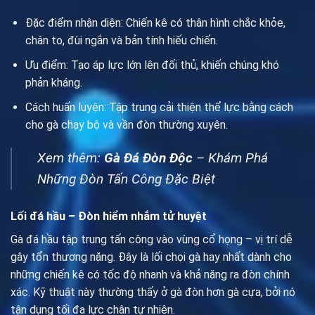
Đặc điểm nhận diện: Chiến kê có thân hình chắc khỏe,
chân to, đùi ngắn và bản tính hiếu chiến.
Ưu điểm: Tạo áp lực lớn lên đối thủ, khiến chúng khó
phản kháng.
Cách huấn luyện: Tập trung cải thiện thể lực bằng cách
cho gà chạy bộ và vần đòn thường xuyên.
Xem thêm:
Gà Đá Đòn Độc
– Khám Phá
Những Đòn Tấn Công Đặc Biệt
Lối đá hầu – Đòn hiểm nhắm tử huyệt
Gà đá hầu tập trung tấn công vào vùng cổ họng – vị trí dễ
gây tổn thương nặng. Đây là lối chọi gà hay nhất dành cho
những chiến kê có tốc độ nhanh và khả năng ra đòn chính
xác. Kỹ thuật này thường thấy ở gà đòn hơn gà cựa, bởi nó
tận dụng tối đa lực chân tự nhiên.