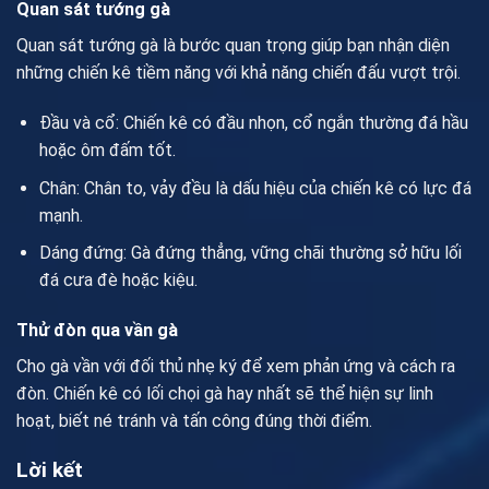
Quan sát tướng gà
Quan sát tướng gà là bước quan trọng giúp bạn nhận diện
những chiến kê tiềm năng với khả năng chiến đấu vượt trội.
Đầu và cổ: Chiến kê có đầu nhọn, cổ ngắn thường đá hầu
hoặc ôm đấm tốt.
Chân: Chân to, vảy đều là dấu hiệu của chiến kê có lực đá
mạnh.
Dáng đứng: Gà đứng thẳng, vững chãi thường sở hữu lối
đá cưa đè hoặc kiệu.
Thử đòn qua vần gà
Cho gà vần với đối thủ nhẹ ký để xem phản ứng và cách ra
đòn. Chiến kê có lối chọi gà hay nhất sẽ thể hiện sự linh
hoạt, biết né tránh và tấn công đúng thời điểm.
Lời kết