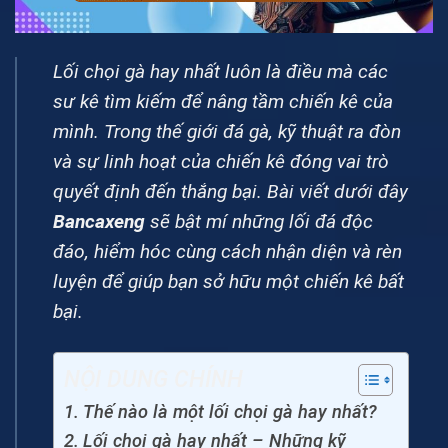
Lối chọi gà hay nhất luôn là điều mà các
sư kê tìm kiếm để nâng tầm chiến kê của
mình. Trong thế giới đá gà, kỹ thuật ra đòn
và sự linh hoạt của chiến kê đóng vai trò
quyết định đến thắng bại. Bài viết dưới đây
Bancaxeng
sẽ bật mí những lối đá độc
đáo, hiểm hóc cùng cách nhận diện và rèn
luyện để giúp bạn sở hữu một chiến kê bất
bại.
NỘI DUNG CHÍNH
Thế nào là một lối chọi gà hay nhất?
Lối chọi gà hay nhất – Những kỹ