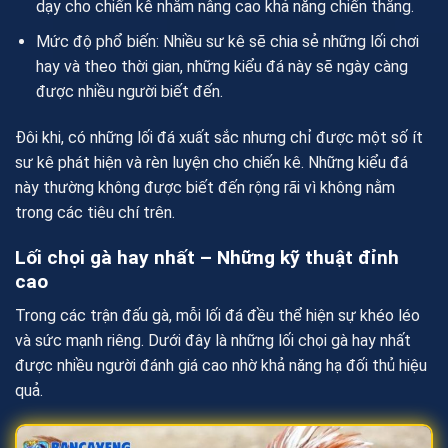
dạy cho chiến kê nhằm nâng cao khả năng chiến thắng.
Mức độ phổ biến: Nhiều sư kê sẽ chia sẻ những lối chơi
hay và theo thời gian, những kiểu đá này sẽ ngày càng
được nhiều người biết đến.
Đôi khi, có những lối đá xuất sắc nhưng chỉ được một số ít
sư kê phát hiện và rèn luyện cho chiến kê. Những kiểu đá
này thường không được biết đến rộng rãi vì không nằm
trong các tiêu chí trên.
Lối chọi gà hay nhất – Những kỹ thuật đỉnh
cao
Trong các trận đấu gà, mỗi lối đá đều thể hiện sự khéo léo
và sức mạnh riêng. Dưới đây là những lối chọi gà hay nhất
được nhiều người đánh giá cao nhờ khả năng hạ đối thủ hiệu
quả.