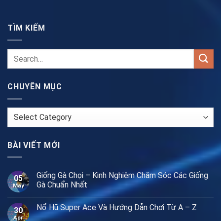
TÌM KIẾM
CHUYÊN MỤC
CHUYÊN
MỤC
BÀI VIẾT MỚI
Giống Gà Chọi – Kinh Nghiệm Chăm Sóc Các Giống
05
Gà Chuẩn Nhất
May
Nổ Hũ Super Ace Và Hướng Dẫn Chơi Từ A – Z
30
Apr