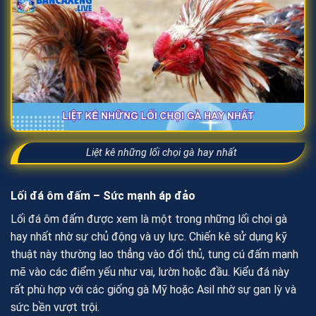
Liệt kê những lối chọi gà hay nhất
Lối đá ôm đấm – Sức mạnh áp đảo
Lối đá ôm đấm được xem là một trong những lối chọi gà
hay nhất nhờ sự chủ động và uy lực. Chiến kê sử dụng kỹ
thuật này thường lao thẳng vào đối thủ, tung cú đấm mạnh
mẽ vào các điểm yếu như vai, lườn hoặc đầu. Kiểu đá này
rất phù hợp với các giống gà Mỹ hoặc Asil nhờ sự gan lỳ và
sức bền vượt trội.