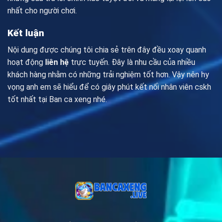
nhất cho người chơi.
Kết luận
Nội dung được chúng tôi chia sẻ trên đây đều xoay quanh
hoạt động
liên hệ
trực tuyến. Đây là nhu cầu của nhiều
khách hàng nhằm có những trải nghiệm tốt hơn. Vậy nên hy
vọng anh em sẽ hiểu để có giây phút kết nối nhân viên cskh
tốt nhất tại Ban ca xeng nhé.