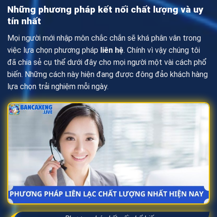
Những phương pháp kết nối chất lượng và uy
tín nhất
Mọi người mới nhập môn chắc chắn sẽ khá phân vân trong
việc lựa chọn phương pháp
liên hệ
. Chính vì vậy chúng tôi
đã chia sẻ cụ thể dưới đây cho mọi người một vài cách phổ
biến. Những cách này hiện đang được đông đảo khách hàng
lựa chọn trải nghiệm mỗi ngày.