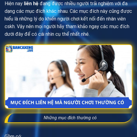
Hiện nay
liên hệ
đang được nhiều người trải nghiệm với đa
dạng các mục đích khác nhau. Các mục đích này cũng được
hiểu là những lý do khiến người chơi kết nối đến nhân viên
cskh. Vậy nên mọi người hãy tham khảo ngay các mục đích
dưới đây để có cái nhìn cụ thể nhất nhé.
Những mục đích thường có
Gồm có: