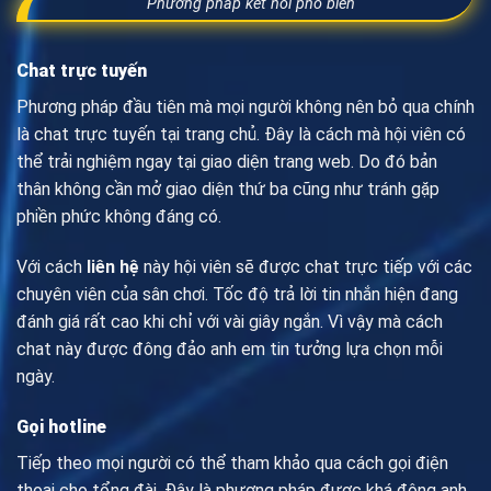
Phương pháp kết nối phổ biến
Chat trực tuyến
Phương pháp đầu tiên mà mọi người không nên bỏ qua chính
là chat trực tuyến tại trang chủ. Đây là cách mà hội viên có
thể trải nghiệm ngay tại giao diện trang web. Do đó bản
thân không cần mở giao diện thứ ba cũng như tránh gặp
phiền phức không đáng có.
Với cách
liên hệ
này hội viên sẽ được chat trực tiếp với các
chuyên viên của sân chơi. Tốc độ trả lời tin nhắn hiện đang
đánh giá rất cao khi chỉ với vài giây ngắn. Vì vậy mà cách
chat này được đông đảo anh em tin tưởng lựa chọn mỗi
ngày.
Gọi hotline
Tiếp theo mọi người có thể tham khảo qua cách gọi điện
thoại cho tổng đài. Đây là phương pháp được khá đông anh