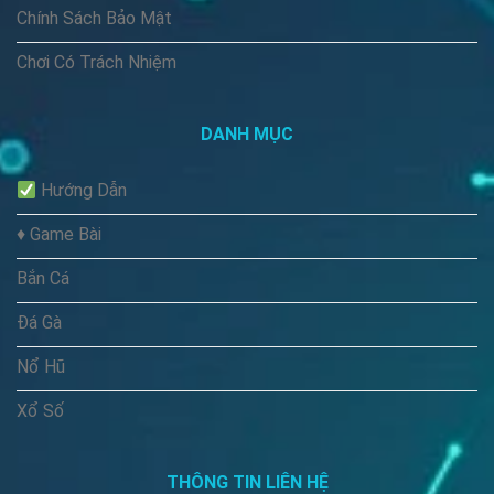
Chính Sách Bảo Mật
Chơi Có Trách Nhiệm
DANH MỤC
Hướng Dẫn
♦️ Game Bài
Bắn Cá
Đá Gà
Nổ Hũ
Xổ Số
THÔNG TIN LIÊN HỆ