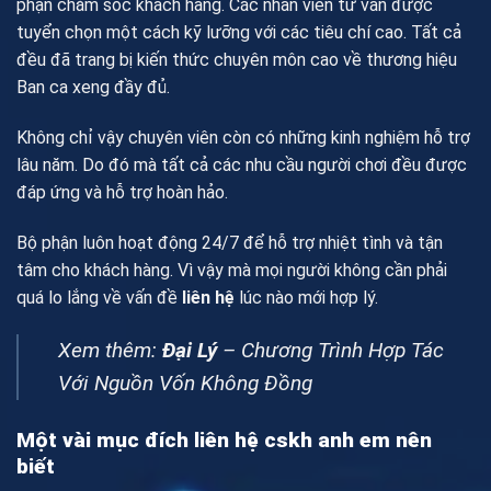
phận chăm sóc khách hàng. Các nhân viên tư vấn được
tuyển chọn một cách kỹ lưỡng với các tiêu chí cao. Tất cả
đều đã trang bị kiến thức chuyên môn cao về thương hiệu
Ban ca xeng đầy đủ.
Không chỉ vậy chuyên viên còn có những kinh nghiệm hỗ trợ
lâu năm. Do đó mà tất cả các nhu cầu người chơi đều được
đáp ứng và hỗ trợ hoàn hảo.
Bộ phận luôn hoạt động 24/7 để hỗ trợ nhiệt tình và tận
tâm cho khách hàng. Vì vậy mà mọi người không cần phải
quá lo lắng về vấn đề
liên hệ
lúc nào mới hợp lý.
Xem thêm:
Đại Lý
– Chương Trình Hợp Tác
Với Nguồn Vốn Không Đồng
Một vài mục đích liên hệ cskh anh em nên
biết