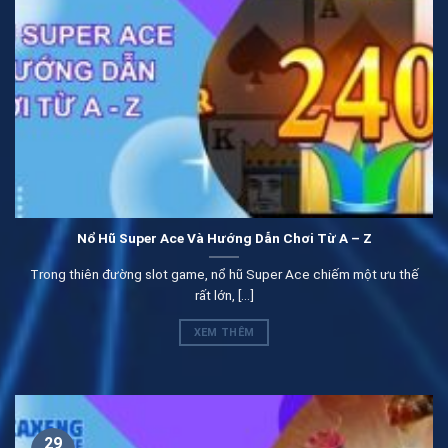
Cách vào link không bị chặn cho anh em mới chơi
Cụ thể website đã cập nhật khá nhiều đường link phụ để
mọi người truy cập vào hệ thống. Đây là cách khắc phục
tạm thời để hội viên có thể trải nghiệm một cách thuận
lợi. Vì vậy mà các tân binh nếu gặp tình trạng chặn thì
nên dùng cách này ngay nhé.
Nổ Hũ Super Ace Và Hướng Dẫn Chơi Từ A – Z
Để khắc phục an toàn và hiệu quả lâu dài mọi người hãy
Trong thiên đường slot game, nổ hũ Super Ace chiếm một ưu thế
tải ngay app 1.1.1.1. Đây là phần ứng dụng giúp khách
rất lớn, [...]
hàng truy cập ban ca xeng đơn giản hơn rất nhiều. Cụ thể
XEM THÊM
mọi tình trạng bị chặn sẽ không thể xảy ra một cách
đáng tiếc. Thay vào đấy bản thân sẽ trải nghiệm sảng
khoái mà không cần lo bất kỳ điều gì đâu.
Cập nhật các ưu điểm vượt trội hiện có tại
29