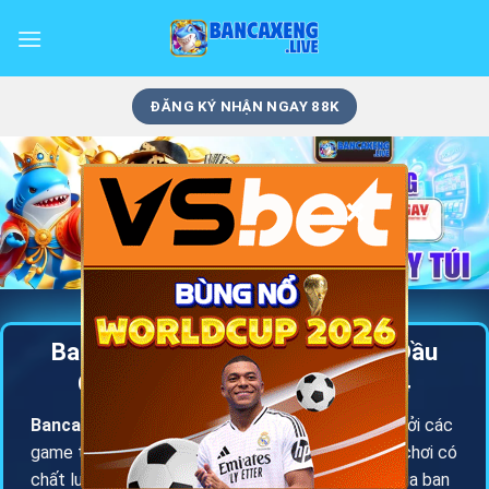
Skip
to
content
ĐĂNG KÝ NHẬN NGAY 88K
×
Ban Ca Xeng – Lựa Chọn Hàng Đầu
Của Tay Cược Sành Điệu 2024
Bancaxeng
chính là cái tên được săn đón nhiều bởi các
game thủ sảnh điệu. Đây là một trong những sân chơi có
chất lượng hàng đầu thế giới. Do đó mà độ phủ của ban