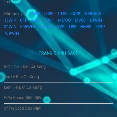
thủ.
Đối tác uy tín:
XN88
-
LC88
-
TT88
-
GO99
-
888NEW
-
13WIN
-
6FF
-
8DAY
-
789P
-
MMOO
-
MV88
-
98WIN
-
32WIN
-
555WIN
-
KKWIN
-
GO99
-
U88
-
HM88
-
789P
-
Đánh cược cùng siêu phẩm xổ số may mắn
789WIN
Game bài đối kháng
TRANG CHÍNH SÁCH
Với kho game siêu khủng hiện tại, game bài đối kháng
chính là một chuyên mục hot. Đây là những trận cược
Giới Thiệu Ban Ca Xeng
đánh bài siêu đẳng cấp với chất lượng cao cho khách
hàng. Mọi người trải nghiệm không cảm thấy bất kỳ sự
Đại Lý Ban Ca Xeng
thất vọng hay nhàm chán nào tại hệ thống. Vậy nên
Liên Hệ Ban Ca Xeng
game bài hiện đang được rất nhiều chuyên gia dành lời
khen đặc biệt.
Điều Khoản Điều Kiện
Đá gà kinh điển
Chính Sách Bảo Mật
Chuyên mục hấp dẫn cuối cùng tại ban ca xeng chính là