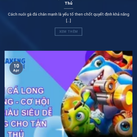
Thủ
tân binh
Cách nuôi gà đá chân mạnh là yếu tố then chốt quyết định khả năng
Đối với các anh em đang muốn tìm hiểu ban ca xeng sẽ
[...]
không thể bỏ qua kho game tại đây. Chúng tôi sẽ khám
phá cụ thể kho game khủng này cho bet thủ dưới đây.
XEM THÊM
Đây biết tổng số lượng game có được tại hệ thống đã
lên đến con số hàng trăm.
10
Apr
Khám phá kho game ban ca xeng cùng các tân binh