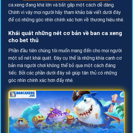
ca.xeng đang khá lớn và bắt gặp một cách dễ dàng.
Chính vì vậy mọi người hãy tham khảo bài viết dưới đây
để có những góc nhìn chính xác hơn về thương hiệu nhé.
Khái quát những nét cơ bản về ban ca xeng
cho bet thủ
Phần đầu tiên chúng tôi muốn mang đến cho mọi người
một số nét khái quát. Đây cụ thể là những khía cạnh cơ
bản mà người chơi không thể bỏ qua một cách đáng
tiếc. Bởi các phần dưới đây sẽ giúp tân thủ có những
góc nhìn chính xác hơn đấy nhé.