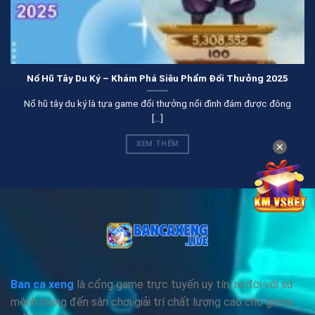
thân có thể nhận thưởng lên đến hàng tỷ đồng đấy nhé.
Với đa dạng các loại hình quay hũ, người chơi dễ dàng
tiếp cận nhanh chóng. Bản thân không cần gặp quá nhiều
khó khăn khi chơi, do đó mà mọi người hãy trải nghiệm
Nổ Hũ Tây Du Ký – Khám Phá Siêu Phẩm Đổi Thưởng 2025
thử chuyên mục này nhé.
Nổ hũ tây du ký là tựa game đổi thưởng nổi đình đám được đông
[...]
Xổ số may mắn
Nhắc game tại ban ca xeng mọi người nên tham khảo
XEM THÊM
✕
qua xổ số may mắn. Đây là một trong những chuyên
mục khá hấp dẫn bởi lối cược đơn giản cùng tỷ lệ thắng
cao. Do đó mà anh em muốn làm giàu nhanh thường lựa
chọn khá nhiều với siêu phẩm xổ số.
Ban ca xeng
là cổng game trực tuyến uy tín, ra đời với sứ
mệnh mang đến sân chơi giải trí chất lượng cao cho game