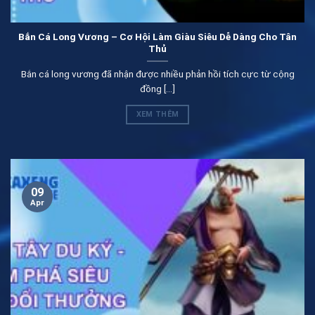
Bắn cá đổi thưởng
Bắn Cá Long Vương – Cơ Hội Làm Giàu Siêu Dễ Dàng Cho Tân
Khi đến với thương hiệu bản thân sẽ không thể bỏ qua
Thủ
siêu phẩm bắn cá trực tuyến. Đây là chuyên mục thịnh
hành nhất hệ thống với số lượng người chơi tham gia
Bắn cá long vương đã nhận được nhiều phản hồi tích cực từ cộng
đồng [...]
khủng. Bản thân được thoải mái tận hưởng sảng khoái
với đa dạng các loại hình săn cá.
XEM THÊM
Tại đây người chơi vừa được thư giãn sau những ngày
làm việc mệt mỏi, vừa kiếm thêm thu nhập khủng. Do đó
mà chuyên mục bắn cá hiện tại đang không ngừng được
09
săn đón. Vì vậy mà các tân thủ mới nhập môn không nên
Apr
bỏ qua gợi ý đặc biệt này.
Nổ hũ đẳng cấp
Tiếp theo hội viên cần phải tìm hiểu ngay nổ hũ siêu
đẳng cấp tại website:
/
. Chuyên mục này thu hút khách
hàng với nhiều cơ hội nổ jackpot khủng. Mỗi lần nổ bản