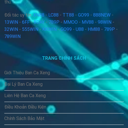
thủ.
Đối tác uy tín:
XN88
-
LC88
-
TT88
-
GO99
-
888NEW
-
13WIN
-
6FF
-
8DAY
-
789P
-
MMOO
-
MV88
-
98WIN
-
32WIN
-
555WIN
-
KKWIN
-
GO99
-
U88
-
HM88
-
789P
-
Đánh cược cùng siêu phẩm xổ số may mắn
789WIN
Game bài đối kháng
TRANG CHÍNH SÁCH
Với kho game siêu khủng hiện tại, game bài đối kháng
chính là một chuyên mục hot. Đây là những trận cược
Giới Thiệu Ban Ca Xeng
đánh bài siêu đẳng cấp với chất lượng cao cho khách
hàng. Mọi người trải nghiệm không cảm thấy bất kỳ sự
Đại Lý Ban Ca Xeng
thất vọng hay nhàm chán nào tại hệ thống. Vậy nên
Liên Hệ Ban Ca Xeng
game bài hiện đang được rất nhiều chuyên gia dành lời
khen đặc biệt.
Điều Khoản Điều Kiện
Đá gà kinh điển
Chính Sách Bảo Mật
Chuyên mục hấp dẫn cuối cùng tại ban ca xeng chính là