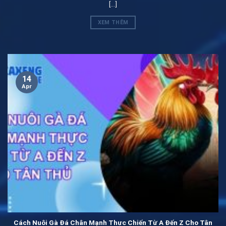
[...]
nhưng độ chính xác của các giao dịch hiện đang là
100%.
XEM THÊM
Trả thưởng hấp dẫn
Ban ca xeng
đang có những tỷ lệ trả thưởng đầy ấn
tượng và hấp dẫn cho khách hàng. So với nhiều đối thủ
14
khác thì những tỷ lệ này hiện tại đang rất ấn tượng. Bởi
Apr
người chơi chỉ việc bỏ ra một khoản tiền khá nhỏ nhưng
cũng có cơ hội nhận về tiền thưởng cực lớn đấy.
Tư vấn tận tâm
Trong quá trình đánh cược hội viên được tư vấn và
chăm sóc nhiệt bởi bộ phận cskh. Các chuyên viên tại
đây đều hỗ trợ nhiệt tình và tận tâm liên tục 24/7. Anh
em hoàn toàn có thể kết nối thoải mái bất kỳ lúc nào
cũng có thể nhận về sự hỗ trợ nhanh chóng.
Khám phá kho game tại ban ca xeng cùng
Cách Nuôi Gà Đá Chân Mạnh Thực Chiến Từ A Đến Z Cho Tân