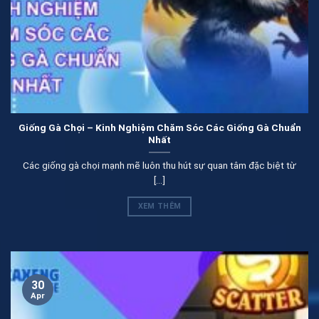
mọi hành vi gian lận, lừa đảo khiến game thủ thất vọng
khi chơi.
Chia sẻ cách cập nhật link vào ban ca xeng
không bị chặn
Hiện nay tình trạng truy cập bắn cá xèng của tân thủ
đang bị chặn khá nhiều. Thực trạng này diễn ra đang
Giống Gà Chọi – Kinh Nghiệm Chăm Sóc Các Giống Gà Chuẩn
ngày một nhiều bởi vấn đề cá cược bị nghiêm cấm tại
Nhất
Việt Nam. Vì vậy mà chúng tôi đã có những phương án
Các giống gà chọi mạnh mẽ luôn thu hút sự quan tâm đặc biệt từ
khắc phục để khách hàng có trải nghiệm tốt nhất.
[...]
XEM THÊM
30
Apr