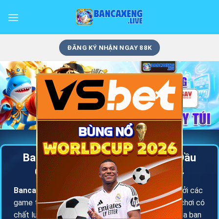
Skip
to
content
ĐĂNG KÝ NHẬN NGAY 88K
×
Ban Ca Xeng – Lựa Chọn Hàng Đầu
Của Tay Cược Sành Điệu 2024
Bancaxeng
chính là cái tên được săn đón nhiều bởi các
game thủ sảnh điệu. Đây là một trong những sân chơi có
chất lượng hàng đầu thế giới. Do đó mà độ phủ của ban