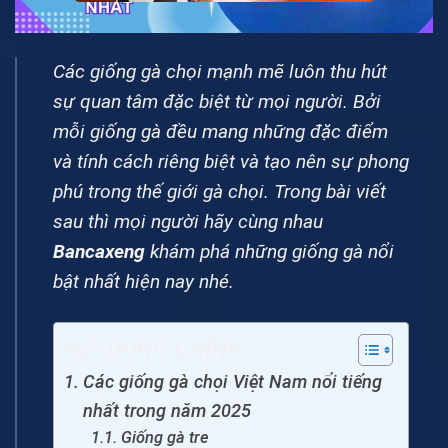
Các giống gà chọi mạnh mẽ luôn thu hút
sự quan tâm đặc biệt từ mọi người. Bởi
mỗi giống gà đều mang những đặc điểm
và tính cách riêng biệt và tạo nên sự phong
phú trong thế giới gà chọi. Trong bài viết
sau thì mọi người hãy cùng nhau
Bancaxeng
khám phá những giống gà nổi
bật nhất hiện nay nhé.
NỘI DUNG CHÍNH
Các giống gà chọi Việt Nam nổi tiếng
nhất trong năm 2025
Giống gà tre