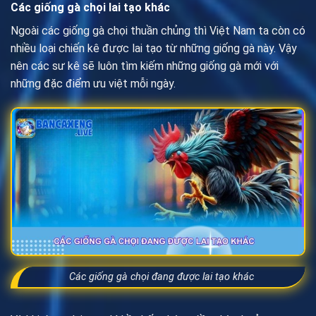
Các giống gà chọi lai tạo khác
Ngoài các giống gà chọi thuần chủng thì Việt Nam ta còn có
nhiều loại chiến kê được lai tạo từ những giống gà này. Vậy
nên các sư kê sẽ luôn tìm kiếm những giống gà mới với
những đặc điểm ưu việt mỗi ngày.
Các giống gà chọi đang được lai tạo khác