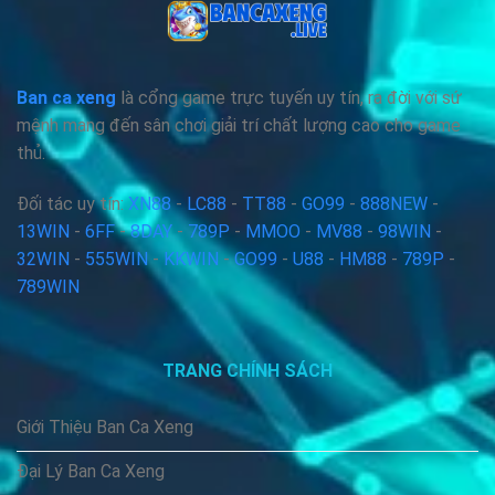
Ban ca xeng
là cổng game trực tuyến uy tín, ra đời với sứ
mệnh mang đến sân chơi giải trí chất lượng cao cho game
thủ.
Đối tác uy tín:
XN88
-
LC88
-
TT88
-
GO99
-
888NEW
-
13WIN
-
6FF
-
8DAY
-
789P
-
MMOO
-
MV88
-
98WIN
-
32WIN
-
555WIN
-
KKWIN
-
GO99
-
U88
-
HM88
-
789P
-
789WIN
TRANG CHÍNH SÁCH
Giới Thiệu Ban Ca Xeng
Đại Lý Ban Ca Xeng