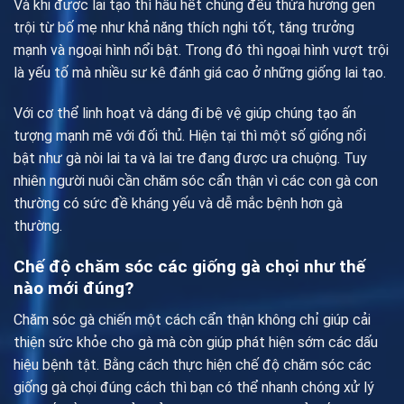
Và khi được lai tạo thì hầu hết chúng đều thừa hưởng gen
trội từ bố mẹ như khả năng thích nghi tốt, tăng trưởng
mạnh và ngoại hình nổi bật. Trong đó thì ngoại hình vượt trội
là yếu tố mà nhiều sư kê đánh giá cao ở những giống lai tạo.
Với cơ thể linh hoạt và dáng đi bệ vệ giúp chúng tạo ấn
tượng mạnh mẽ với đối thủ. Hiện tại thì một số giống nổi
bật như gà nòi lai ta và lai tre đang được ưa chuộng. Tuy
nhiên người nuôi cần chăm sóc cẩn thận vì các con gà con
thường có sức đề kháng yếu và dễ mắc bệnh hơn gà
thường.
Chế độ chăm sóc các giống gà chọi như thế
nào mới đúng?
Chăm sóc gà chiến một cách cẩn thận không chỉ giúp cải
thiện sức khỏe cho gà mà còn giúp phát hiện sớm các dấu
hiệu bệnh tật. Bằng cách thực hiện chế độ chăm sóc các
giống gà chọi đúng cách thì bạn có thể nhanh chóng xử lý