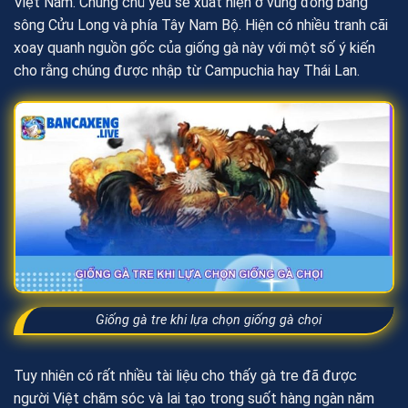
Việt Nam. Chúng chủ yếu sẽ xuất hiện ở vùng đồng bằng
sông Cửu Long và phía Tây Nam Bộ. Hiện có nhiều tranh cãi
xoay quanh nguồn gốc của giống gà này với một số ý kiến
cho rằng chúng được nhập từ Campuchia hay Thái Lan.
Giống gà tre khi lựa chọn giống gà chọi
Tuy nhiên có rất nhiều tài liệu cho thấy gà tre đã được
người Việt chăm sóc và lai tạo trong suốt hàng ngàn năm