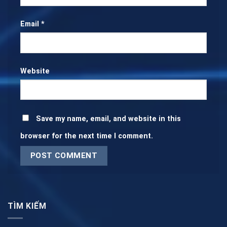
Email
*
Website
Save my name, email, and website in this
browser for the next time I comment.
TÌM KIẾM