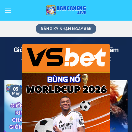
Skip
to
content
ĐĂNG KÝ NHẬN NGAY 88K
Giống Gà Chọi – Kinh Nghiệm Chăm
×
Sóc Các Giống Gà Chuẩn Nhất
05
May