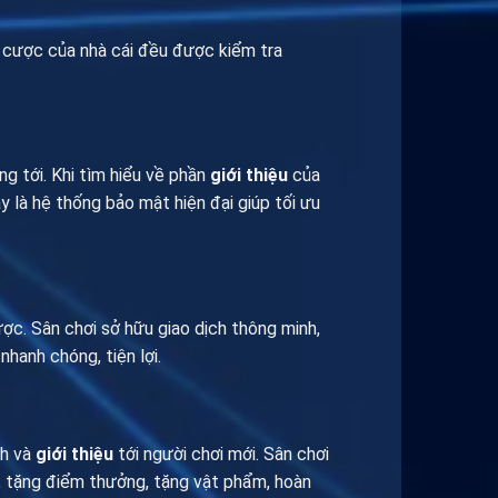
á cược của nhà cái đều được kiểm tra
g tới. Khi tìm hiểu về phần
giới thiệu
của
 là hệ thống bảo mật hiện đại giúp tối ưu
ợc. Sân chơi sở hữu giao dịch thông minh,
hanh chóng, tiện lợi.
h và
giới thiệu
tới người chơi mới. Sân chơi
y, tặng điểm thưởng, tặng vật phẩm, hoàn