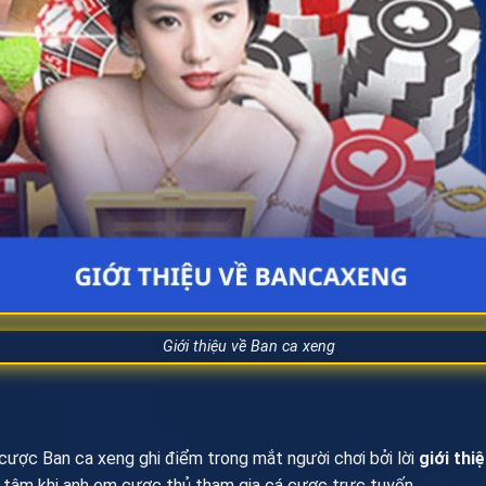
Giới thiệu về Ban ca xeng
ược Ban ca xeng ghi điểm trong mắt người chơi bởi lời
giới thi
an tâm khi anh em cược thủ tham gia cá cược trực tuyến.