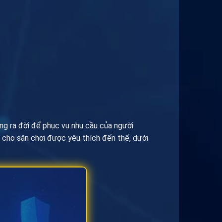
ng ra đời để phục vụ nhu cầu của người
 cho sân chơi được yêu thích đến thế, dưới