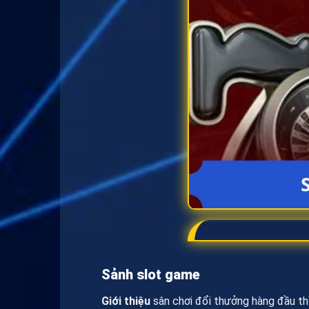
Sảnh slot game
Giới thiệu
sân chơi đổi thưởng hàng đầu thì