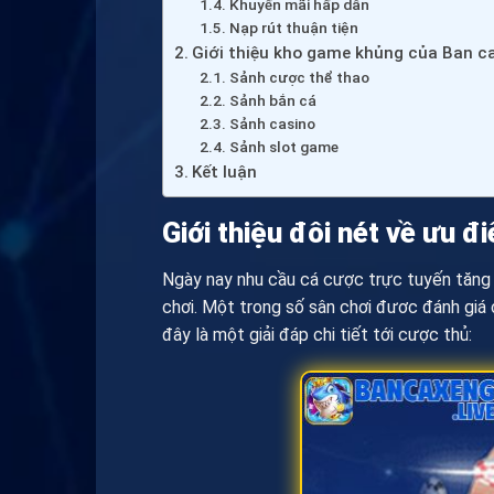
Khuyến mãi hấp dẫn
Nạp rút thuận tiện
Giới thiệu kho game khủng của Ban c
Sảnh cược thể thao
Sảnh bắn cá
Sảnh casino
Sảnh slot game
Kết luận
Giới thiệu đôi nét về ưu 
Ngày nay nhu cầu cá cược trực tuyến tăng c
chơi. Một trong số sân chơi đươc đánh giá
đây là một giải đáp chi tiết tới cược thủ: