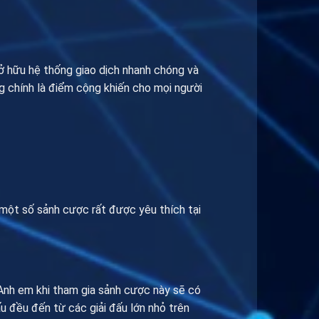
sở hữu hệ thống giao dịch nhanh chóng và
ng chính là điểm cộng khiến cho mọi người
m một số sảnh cược rất được yêu thích tại
Anh em khi tham gia sảnh cược này sẽ có
ấu đều đến từ các giải đấu lớn nhỏ trên