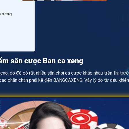
a xeng
điểm sân cược Ban ca xeng
ao, do đó có rất nhiều sân chơi cá cược khác nhau trên thị trườ
 cao chắn chắn phải kể đến BANGCAXENG. Vậy lý do từ đâu khiến