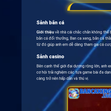
Sảnh bắn cá
Giới thiệu
về nhà cái chắc chắn không thể b
bắn cá đổi thưởng, Ban ca xeng, bắn cá th
từ đó giúp anh em dễ dàng tham gia cá cượ
Sảnh casino
Bên cạnh thế giới đại dương rộng lớn, anh 
cơ hội trải nghiệm các tựa game bài đa dạn
càng trở nên hấp dẫn và thú vị.