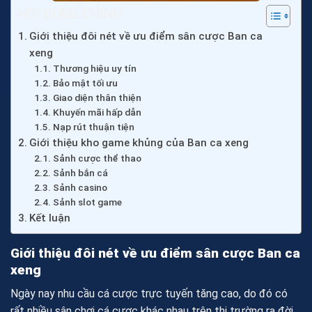
NỘI DUNG CHÍNH
Giới thiệu đôi nét về ưu điểm sân cược Ban ca
xeng
Thương hiệu uy tín
Bảo mật tối ưu
Giao diện thân thiện
Khuyến mãi hấp dẫn
Nạp rút thuận tiện
Giới thiệu kho game khủng của Ban ca xeng
Sảnh cược thể thao
Sảnh bắn cá
Sảnh casino
Sảnh slot game
Kết luận
Giới thiệu đôi nét về ưu điểm sân cược Ban ca
xeng
Ngày nay nhu cầu cá cược trực tuyến tăng cao, do đó có
rất nhiều sân chơi cá cược khác nhau trên thị trường ra đời