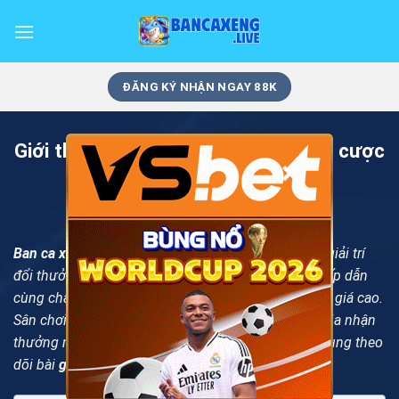
Skip
to
content
ĐĂNG KÝ NHẬN NGAY 88K
Giới thiệu Ban ca xeng | Sân chơi cá cược
×
uy tín số 1 Việt Nam
Ban ca xeng
là một trong những nền tảng cá cược giải trí
đổi thưởng hàng đầu hiện nay. Sở hữu kho game hấp dẫn
cùng chất lượng dịch vụ được nhiều cược thủ đánh giá cao.
Sân chơi đã và đang thu hút nhiều cược thủ tham gia nhận
thưởng mỗi ngày. Để hiểu rõ hơn về sân chơi, hãy cùng theo
dõi bài
giới thiệu
dưới đây để biết thêm chi tiết.