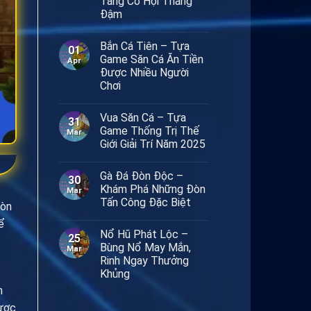
Tăng Cơ Hội Thắng
Đậm
Bắn Cá Tiên – Tựa
01
Game Săn Cá Ăn Tiền
Apr
Được Nhiều Người
Chơi
Vua Săn Cá – Tựa
31
Game Thống Trị Thế
Mar
Giới Giải Trí Năm 2025
Gà Đá Đòn Độc –
30
Khám Phá Những Đòn
Mar
Tấn Công Đặc Biệt
còn
ể
Nổ Hũ Phát Lộc –
25
Bùng Nổ May Mắn,
Mar
Rinh Ngay Thưởng
Khủng
n
cược