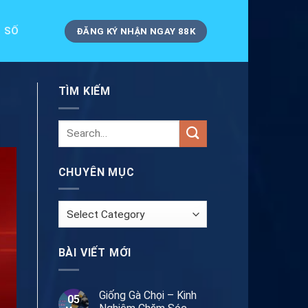
 SỐ
ĐĂNG KÝ NHẬN NGAY 88K
TÌM KIẾM
CHUYÊN MỤC
CHUYÊN
MỤC
BÀI VIẾT MỚI
Giống Gà Chọi – Kinh
05