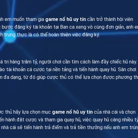
 anh em muốn tham gia
game nổ hũ uy tín
cần trở thành hội viên
c bước đăng ký tài khoản tại Ban ca xeng vô cùng đơn giản, anh 
h trung thực là có thể hoàn thiện việc đăng ký.
á trị hàng trăm tỷ, người chơi cần tìm cách làm đầy chiếc hũ này.
o tài khoản cá cược tại nền tảng và tiến hành quay hũ. Sân chơi
ền đa dạng, từ đó giúp cược thủ có thể lựa chọn được phương t
ược thủ hãy lựa chọn mục
game nổ hũ uy tín
của nhà cái và chọn
n hành đặt cược và tham gia quay hũ, việc quay hũ càng nhiều tỷ
 nhà cái sẽ tiến hành trả điểm và trả tiền thưởng nếu anh em trú