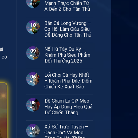
Mạnh Thực Chiến Từ
Apr
A Đến Z Cho Tân Thủ
Bắn Cá Long Vương –
10
Cơ Hội Làm Giàu Siêu
Apr
Dễ Dàng Cho Tân Thủ
Nổ Hũ Tây Du Ký –
ại
09
Khám Phá Siêu Phẩm
Apr
à có
Đổi Thưởng 2025
Lối Chọi Gà Hay Nhất
06
– Khám Phá Đặc Điểm
Apr
Chiến Kê Xuất Sắc
Đề Chạm Là Gì? Mẹo
05
Hay Áp Dụng Hiệu Quả
Apr
Để Chiến Thắng
Xổ Số Trực Tuyến –
04
Cách Chơi Và Mẹo
Apr