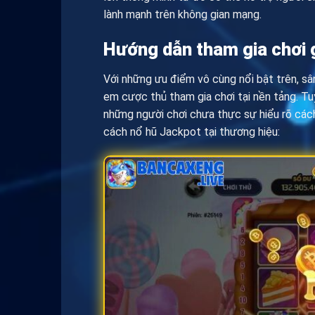
lành mạnh trên không gian mạng.
Hướng dẫn tham gia chơi 
Với những ưu điểm vô cùng nổi bật trên, sân
em cược thủ tham gia chơi tại nền tảng. Tu
những người chơi chưa thực sự hiểu rõ các
cách nổ hũ Jackpot tại thương hiệu: