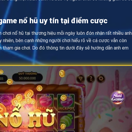
game nổ hũ uy tín tại điểm cược
 chơi nổ hũ tại thương hiệu mỗi ngày luôn đón nhận rất nhiều anh
y nhiên, bên cạnh những người chơi hiểu rõ về cá cược vẫn còn
h tham gia chơi. Do đó thông tin dưới đây sẽ hướng dẫn anh em