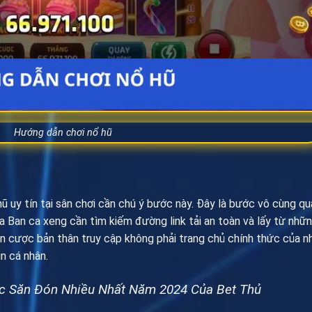
Hướng dẫn chơi nổ hũ
ũ uy tín tại sân chơi cần chú ý bước này. Đây là bước vô cùng qu
ủa Ban ca xeng cần tìm kiếm đường link tải an toàn và lấy từ nhữ
sân cược bản thân truy cập không phải trang chủ chính thức của n
in cá nhân.
 Săn Đón Nhiều Nhất Năm 2024 Của Bet Thủ