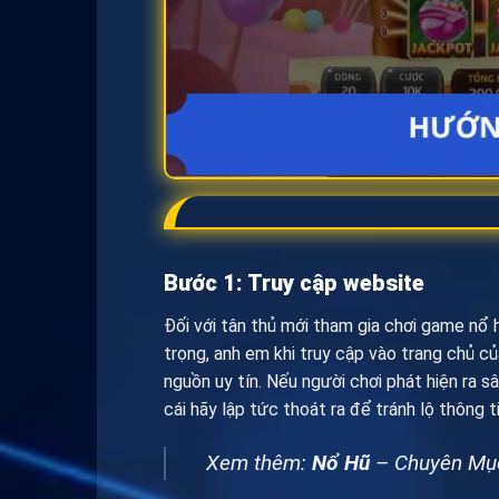
Bước 1: Truy cập website
Đối với tân thủ mới tham gia chơi game nổ h
trọng, anh em khi truy cập vào trang chủ c
nguồn uy tín. Nếu người chơi phát hiện ra 
cái hãy lập tức thoát ra để tránh lộ thông t
Xem thêm:
Nổ Hũ
– Chuyên Mục