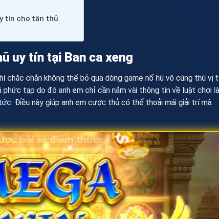
y tín cho tân thủ
ũ uy tín tại Ban ca xeng
thì chắc chắn không thể bỏ qua dòng game nổ hũ vô cùng thú vị t
á phức tạp do đó anh em chỉ cần nắm vài thông tin về luật chơi l
ức. Điều này giúp anh em cược thủ có thể thoải mái giải trí mà