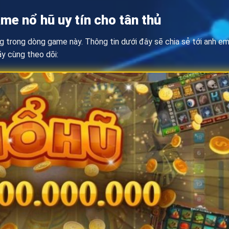
ame nổ hũ uy tín cho tân thủ
g trong dòng game này. Thông tin dưới đây sẽ chia sẻ tới anh e
y cùng theo dõi: