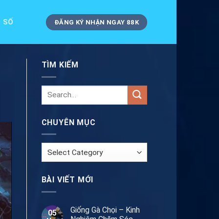
 SỐ
ĐĂNG KÝ NHẬN NGAY 88K
TÌM KIẾM
CHUYÊN MỤC
CHUYÊN
MỤC
BÀI VIẾT MỚI
Giống Gà Chọi – Kinh
05