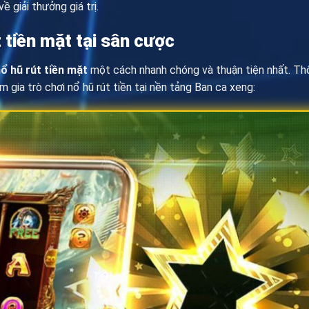
ề giải thưởng giá trị.
 tiền mặt tại sân cược
ổ hũ rút tiền mặt
một cách nhanh chóng và thuận tiện nhất. Th
m gia trò chơi nổ hũ rút tiền tại nền tảng Ban ca xeng: