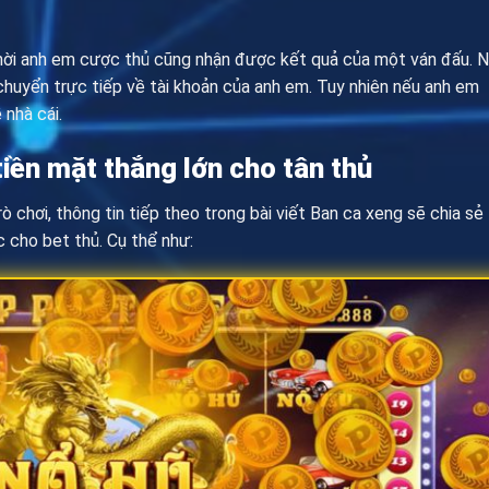
 thời anh em cược thủ cũng nhận được kết quả của một ván đấu. 
chuyển trực tiếp về tài khoản của anh em. Tuy nhiên nếu anh em
 nhà cái.
iền mặt thắng lớn cho tân thủ
ò chơi, thông tin tiếp theo trong bài viết Ban ca xeng sẽ chia sẻ
 cho bet thủ. Cụ thể như: