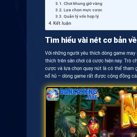
Chơi khung giờ vàng
Lựa chọn mực cược
Quản lý vốn hợp lý
Kết luận
Tìm hiểu vài nét cơ bản v
Với những người yêu thích dòng game may 
thích trên sân chơi cá cược hiện nay. Trò c
cược và lựa chọn quay nút là có thể tham g
nổ hũ – dòng game rất được cộng đồng cá