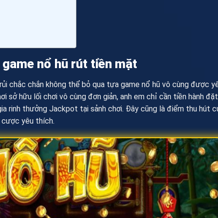
ề game nổ hũ rút tiền mặt
rủi chắc chắn không thể bỏ qua tựa game nổ hũ vô cùng được y
hơi sở hữu lối chơi vô cùng đơn giản, anh em chỉ cần tiền hành đặt
ia rinh thưởng Jackpot tại sảnh chơi. Đây cũng là điểm thu hút c
 cược yêu thích.