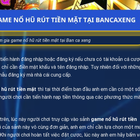
m gia game nổ hũ rút tiền mặt tại Ban ca xeng
à tiến hành đăng nhập hoặc đăng ký nếu chưa có tài khoản cá cượ
 chỉ cần điền mật khẩu và tên đăng nhập. Tuy nhiên đối với nhữn
mẫu đăng ký mà nhà cái cung cấp.
hũ rút tiền mặt
thì tại thời điểm ban đầu anh em cần có một s
 người chơi cần tiến hành nạp tiền thông qua các phương thức m
trên, lúc này người chơi truy cập vào sảnh
game nổ hũ rút tiền
ơi của sảnh này vô cùng đơn giản, anh em chỉ cần lựa chọn một 
Khi người chơi hoàn tất việc đặt cược, lúc này anh em hãy bấm 