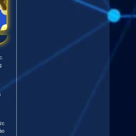
c.
g
ố
à
mức
vào