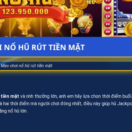
Mẹo chơi nổ hũ rút tiền mặt
 tiền mặt
và rinh thưởng lớn, anh em hãy lựa chọn thời điểm buổi
là hai thời điểm mà người chơi đông nhất, điều này giúp hũ Jackp
ăng nổ hũ lớn.