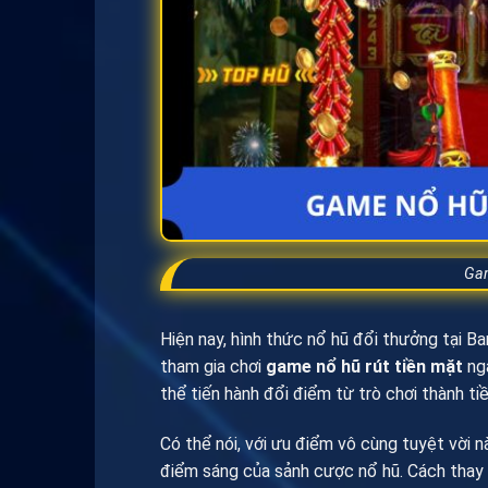
Gam
Hiện nay, hình thức nổ hũ đổi thưởng tại 
tham gia chơi
game nổ hũ rút tiền mặt
nga
thể tiến hành đổi điểm từ trò chơi thành t
Có thể nói, với ưu điểm vô cùng tuyệt vời 
điểm sáng của sảnh cược nổ hũ. Cách thay 