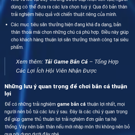
dùng có thể đưa ra các lựa chọn tuỳ ý. Qua đó bản thân
trải nghiệm hiệu quả với chiến thuật riêng của mình.
Các mục tiêu săn thưởng hiện đang khá đa dạng, bản
thân thoải mái chọn những chú cá phù hợp. Điều này giúp
cho khách hàng thuận lợi săn thưởng thành công tại siêu
phẩm.
Xem thêm:
Tải Game Bắn Cá
– Tổng Hợp
Các Lợi Ích Hội Viên Nhận Được
Những lưu ý quan trọng để chơi bắn cá thuận
lợi
Để có những trải nghiệm
game bắn cá
thuận lợi nhất, mọi
người nên bỏ túi các lưu ý sau. Đây là các chú ý quan trọng
để giúp game thủ thuận lợi trải nghiệm đơn giản tại hệ
thống. Vậy nên bản thân nếu mới nhập môn thì không nên bỏ
qua nội dung dưới đây nhé.