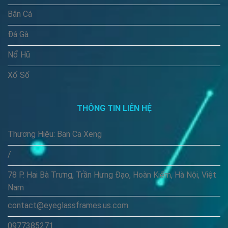
Bắn Cá
Đá Gà
Nổ Hũ
Xổ Số
THÔNG TIN LIÊN HỆ
Thương Hiệu: Ban Ca Xeng
/
78 P. Hai Bà Trưng, Trần Hưng Đạo, Hoàn Kiếm, Hà Nội, Việt
Nam
contact@eyeglassframes.us.com
0977385271