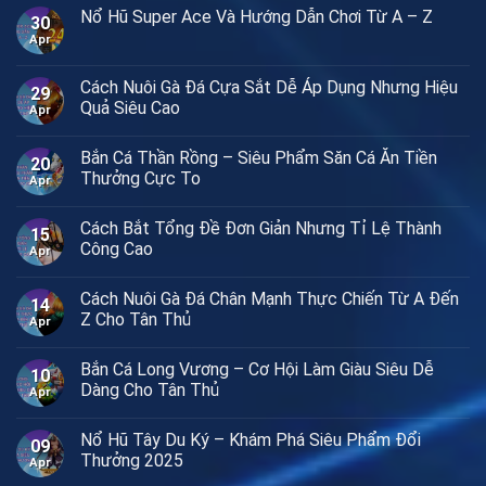
Nổ Hũ Super Ace Và Hướng Dẫn Chơi Từ A – Z
30
Apr
Cách Nuôi Gà Đá Cựa Sắt Dễ Áp Dụng Nhưng Hiệu
29
Quả Siêu Cao
Apr
Bắn Cá Thần Rồng – Siêu Phẩm Săn Cá Ăn Tiền
20
Thưởng Cực To
Apr
Cách Bắt Tổng Đề Đơn Giản Nhưng Tỉ Lệ Thành
15
Công Cao
Apr
Cách Nuôi Gà Đá Chân Mạnh Thực Chiến Từ A Đến
14
Z Cho Tân Thủ
Apr
Bắn Cá Long Vương – Cơ Hội Làm Giàu Siêu Dễ
10
Dàng Cho Tân Thủ
Apr
Nổ Hũ Tây Du Ký – Khám Phá Siêu Phẩm Đổi
09
Thưởng 2025
Apr