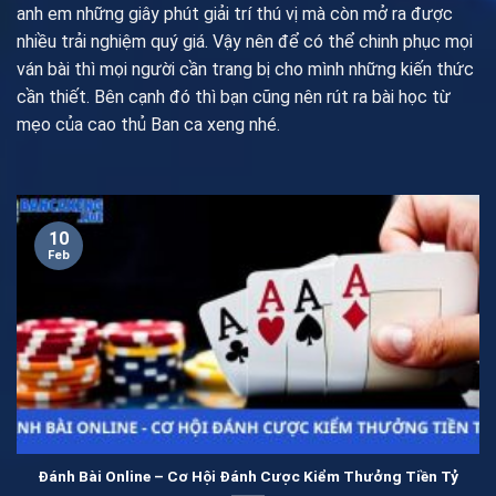
anh em những giây phút giải trí thú vị mà còn mở ra được
nhiều trải nghiệm quý giá. Vậy nên để có thể chinh phục mọi
ván bài thì mọi người cần trang bị cho mình những kiến thức
cần thiết. Bên cạnh đó thì bạn cũng nên rút ra bài học từ
mẹo của cao thủ Ban ca xeng nhé.
10
Feb
Đánh Bài Online – Cơ Hội Đánh Cược Kiểm Thưởng Tiền Tỷ