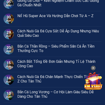
Giống Gà Chọi – Kinh Nghiệm Chăm Sóc Các Giống
05
Gà Chuẩn Nhất
May
Nổ Hũ Super Ace Và Hướng Dẫn Chơi Từ A – Z
30
Apr
Cách Nuôi Gà Đá Cựa Sắt Dễ Áp Dụng Nhưng Hiệu
29
Quả Siêu Cao
Apr
Bắn Cá Thần Rồng – Siêu Phẩm Săn Cá Ăn Tiền
20
Thưởng Cực To
Apr
Cách Bắt Tổng Đề Đơn Giản Nhưng Tỉ Lệ Thành
15
Công Cao
Apr
✕
Cách Nuôi Gà Đá Chân Mạnh Thực Chiến Từ A Đến
14
Z Cho Tân Thủ
Apr
Bắn Cá Long Vương – Cơ Hội Làm Giàu Siêu Dễ
10
Dàng Cho Tân Thủ
Apr