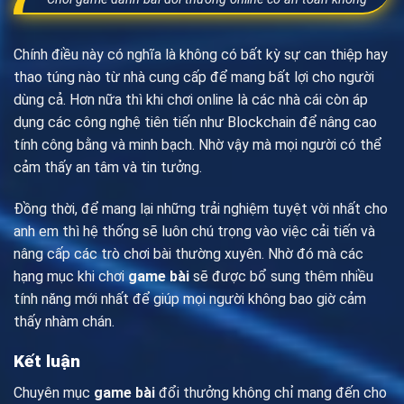
Chính điều này có nghĩa là không có bất kỳ sự can thiệp hay
thao túng nào từ nhà cung cấp để mang bất lợi cho người
dùng cả. Hơn nữa thì khi chơi online là các nhà cái còn áp
dụng các công nghệ tiên tiến như Blockchain để nâng cao
tính công bằng và minh bạch. Nhờ vậy mà mọi người có thể
cảm thấy an tâm và tin tưởng.
Đồng thời, để mang lại những trải nghiệm tuyệt vời nhất cho
anh em thì hệ thống sẽ luôn chú trọng vào việc cải tiến và
nâng cấp các trò chơi bài thường xuyên. Nhờ đó mà các
hạng mục khi chơi
game bài
sẽ được bổ sung thêm nhiều
tính năng mới nhất để giúp mọi người không bao giờ cảm
thấy nhàm chán.
Kết luận
Chuyên mục
game bài
đổi thưởng không chỉ mang đến cho