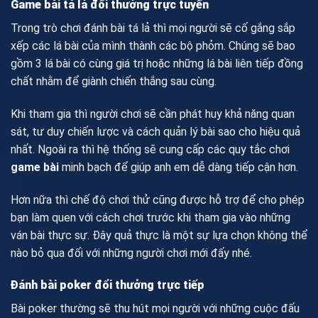
Game bài tá lả đổi thưởng trực tuyến
Trong trò chơi đánh bài tá lả thì mọi người sẽ cố gắng sắp
xếp các lá bài của mình thành các bộ phỏm. Chúng sẽ bao
gồm 3 lá bài có cùng giá trị hoặc những lá bài liên tiếp đồng
chất nhằm để giành chiến thắng sau cùng.
Khi tham gia thì người chơi sẽ cần phát huy khả năng quan
sát, tư duy chiến lược và cách quản lý bài sao cho hiệu quả
nhất. Ngoài ra thì hệ thống sẽ cung cấp các quy tắc chơi
game bài
minh bạch để giúp anh em dễ dàng tiếp cận hơn.
Hơn nữa thì chế độ chơi thử cũng được hỗ trợ để cho phép
bạn làm quen với cách chơi trước khi tham gia vào những
ván bài thực sự. Đây quả thực là một sự lựa chọn không thể
nào bỏ qua đối với những người chơi mới đấy nhé.
Đánh bài poker đổi thưởng trực tiếp
Bài poker thường sẽ thu hút mọi người với những cuộc đấu