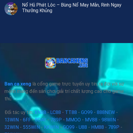
Nổ Hũ Phát Lộc – Bùng Nổ May Mắn, Rinh Ngay
25
Thưởng Khủng
Mar
Ban ca xeng
là cổng game trực tuyến uy tín, ra đời với sứ
mệnh mang đến sân chơi giải trí chất lượng cao cho game
thủ.
Đối tác uy tín:
XN88
-
LC88
-
TT88
-
GO99
-
888NEW
-
13WIN
-
6FF
-
8DAY
-
789P
-
MMOO
-
MV88
-
98WIN
-
32WIN
-
555WIN
-
KKWIN
-
GO99
-
U88
-
HM88
-
789P
-