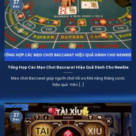
27
Dec
Tổng Hợp Các Mẹo Chơi Baccarat Hiệu Quả Dành Cho Newbie
Mẹo chơi Baccarat giúp người chơi tối ưu khả năng thắng cược
hiệu quả. Việc [...]
27
Dec