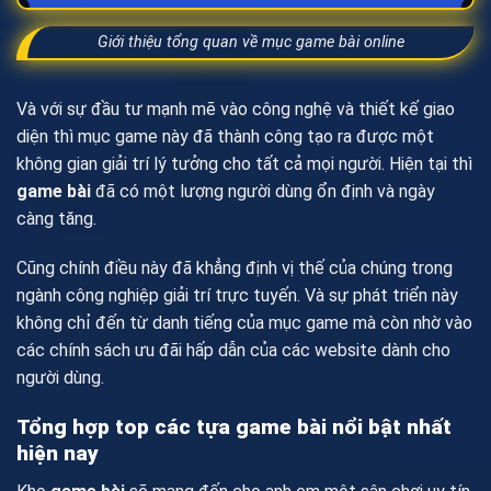
Giới thiệu tổng quan về mục game bài online
Và với sự đầu tư mạnh mẽ vào công nghệ và thiết kế giao
diện thì mục game này đã thành công tạo ra được một
không gian giải trí lý tưởng cho tất cả mọi người. Hiện tại thì
game bài
đã có một lượng người dùng ổn định và ngày
càng tăng.
Cũng chính điều này đã khẳng định vị thế của chúng trong
ngành công nghiệp giải trí trực tuyến. Và sự phát triển này
không chỉ đến từ danh tiếng của mục game mà còn nhờ vào
các chính sách ưu đãi hấp dẫn của các website dành cho
người dùng.
Tổng hợp top các tựa game bài nổi bật nhất
hiện nay