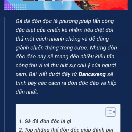
Gà đá đòn độc là phương pháp tấn công
đặc biệt của chiến kê nhằm tiêu diệt đối
thủ một cách nhanh chóng và dễ dàng
giành chiến thắng trong cược. Những đòn
độc đáo này sẽ mang đến nhiều kiểu tấn
công thú vị và thu hút sự chú ý của người
xem. Bài viết dưới đây từ
Bancaxeng
sẽ
trình bày các cách ra đòn độc đáo và hấp
dẫn nhất.
NỘI DUNG CHÍNH
Gà đá đòn độc là gì
Top những thế đòn độc giúp đánh bại