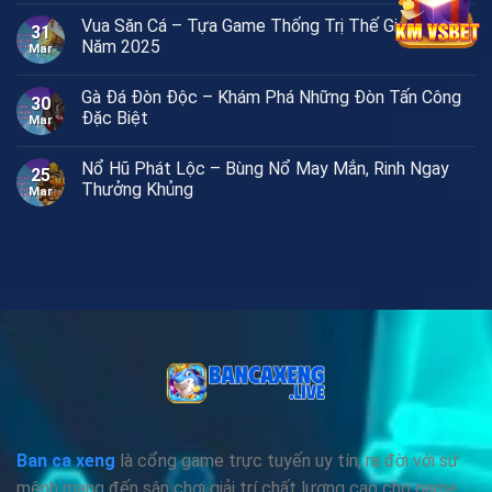
Vua Săn Cá – Tựa Game Thống Trị Thế Giới Giải Trí
31
Năm 2025
Mar
Gà Đá Đòn Độc – Khám Phá Những Đòn Tấn Công
30
Đặc Biệt
Mar
Nổ Hũ Phát Lộc – Bùng Nổ May Mắn, Rinh Ngay
25
Thưởng Khủng
Mar
Ban ca xeng
là cổng game trực tuyến uy tín, ra đời với sứ
mệnh mang đến sân chơi giải trí chất lượng cao cho game