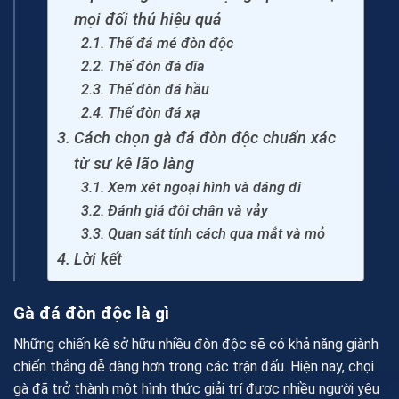
mọi đối thủ hiệu quả
Thế đá mé đòn độc
Thế đòn đá dĩa
Thế đòn đá hầu
Thế đòn đá xạ
Cách chọn gà đá đòn độc chuẩn xác
từ sư kê lão làng
Xem xét ngoại hình và dáng đi
Đánh giá đôi chân và vảy
Quan sát tính cách qua mắt và mỏ
Lời kết
Gà đá đòn độc là gì
Những chiến kê sở hữu nhiều đòn độc sẽ có khả năng giành
chiến thắng dễ dàng hơn trong các trận đấu. Hiện nay, chọi
gà đã trở thành một hình thức giải trí được nhiều người yêu