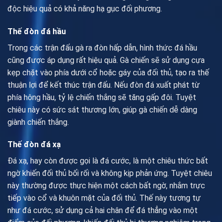
độc hiệu quả có khả năng hạ gục đối phương.
Thế đòn đá hầu
Trong các trận đấu gà ra đòn hấp dẫn, hình thức đá hầu
cũng được áp dụng rất hiệu quả. Gà chiến sẽ sử dụng cựa
kẹp chặt vào phía dưới cổ hoặc gáy của đối thủ, tạo ra thế
thuận lợi để kết thúc trận đấu. Nếu đòn đá xuất phát từ
phía hông hầu, tỷ lệ chiến thắng sẽ tăng gấp đôi. Tuyệt
chiêu này có sức sát thương lớn, giúp gà chiến dễ dàng
giành chiến thắng.
Thế đòn đá xạ
Đá xạ, hay còn được gọi là đá cước, là một chiêu thức bất
ngờ khiến đối thủ bối rối và không kịp phản ứng. Tuyệt chiêu
này thường được thực hiện một cách bất ngờ, nhắm trực
tiếp vào cổ và khuôn mặt của đối thủ. Thế này tương tự
như đá cước, sử dụng cả hai chân để đá thẳng vào một