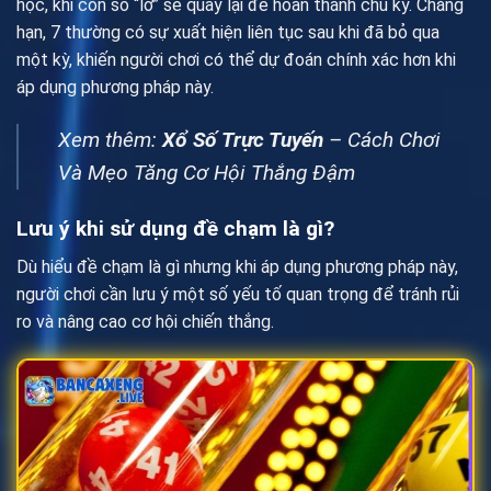
học, khi con số “lỡ” sẽ quay lại để hoàn thành chu kỳ. Chẳng
hạn, 7 thường có sự xuất hiện liên tục sau khi đã bỏ qua
một kỳ, khiến người chơi có thể dự đoán chính xác hơn khi
áp dụng phương pháp này.
Xem thêm:
Xổ Số Trực Tuyến
– Cách Chơi
Và Mẹo Tăng Cơ Hội Thắng Đậm
Lưu ý khi sử dụng đề chạm là gì?
Dù hiểu đề chạm là gì nhưng khi áp dụng phương pháp này,
người chơi cần lưu ý một số yếu tố quan trọng để tránh rủi
ro và nâng cao cơ hội chiến thắng.