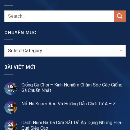
CHUYÊN MỤC
CHUYÊN
MỤC
BÀI VIẾT MỚI
Giống Gà Chọi – Kinh Nghiệm Chăm Sóc Các Giống
05
Gà Chuẩn Nhất
May
Nổ Hũ Super Ace Và Hướng Dẫn Chơi Từ A – Z
30
Apr
Cách Nuôi Gà Đá Cựa Sắt Dễ Áp Dụng Nhưng Hiệu
29
Quả Siêu Cao
Apr