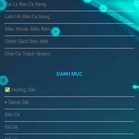
Đại Lý Ban Ca Xeng
Liên Hệ Ban Ca Xeng
Điều Khoản Điều Kiện
Chính Sách Bảo Mật
Chơi Có Trách Nhiệm
DANH MỤC
Hướng Dẫn
♦️ Game Bài
Bắn Cá
Đá Gà