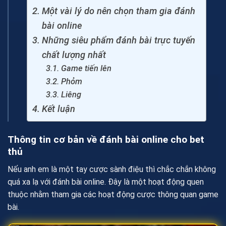
Một vài lý do nên chọn tham gia đánh
bài online
Những siêu phẩm đánh bài trực tuyến
chất lượng nhất
Game tiến lên
Phỏm
Liêng
Kết luận
Thông tin cơ bản về đánh bài online cho bet
thủ
Nếu anh em là một tay cược sành điệu thì chắc chắn không
quá xa lạ với đánh bài online. Đây là một hoạt động quen
thuộc nhằm tham gia các hoạt động cược thông quan game
bài.