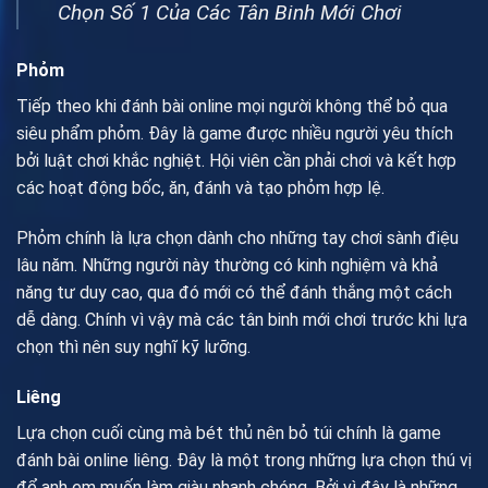
Chọn Số 1 Của Các Tân Binh Mới Chơi
Phỏm
Tiếp theo khi đánh bài online mọi người không thể bỏ qua
siêu phẩm phỏm. Đây là game được nhiều người yêu thích
bởi luật chơi khắc nghiệt. Hội viên cần phải chơi và kết hợp
các hoạt động bốc, ăn, đánh và tạo phỏm hợp lệ.
Phỏm chính là lựa chọn dành cho những tay chơi sành điệu
lâu năm. Những người này thường có kinh nghiệm và khả
năng tư duy cao, qua đó mới có thể đánh thắng một cách
dễ dàng. Chính vì vậy mà các tân binh mới chơi trước khi lựa
chọn thì nên suy nghĩ kỹ lưỡng.
Liêng
Lựa chọn cuối cùng mà bét thủ nên bỏ túi chính là game
đánh bài online liêng. Đây là một trong những lựa chọn thú vị
để anh em muốn làm giàu nhanh chóng. Bởi vì đây là những