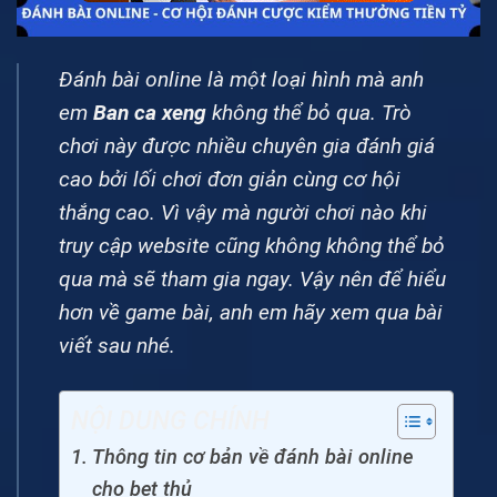
Đánh bài online là một loại hình mà anh
em
Ban ca xeng
không thể bỏ qua. Trò
chơi này được nhiều chuyên gia đánh giá
cao bởi lối chơi đơn giản cùng cơ hội
thắng cao. Vì vậy mà người chơi nào khi
truy cập website cũng không không thể bỏ
qua mà sẽ tham gia ngay. Vậy nên để hiểu
hơn về game bài, anh em hãy xem qua bài
viết sau nhé.
NỘI DUNG CHÍNH
Thông tin cơ bản về đánh bài online
cho bet thủ