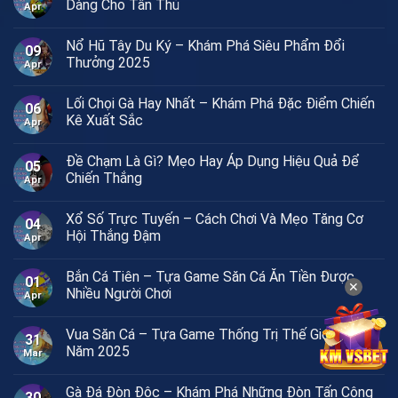
Dàng Cho Tân Thủ
Apr
Nổ Hũ Tây Du Ký – Khám Phá Siêu Phẩm Đổi
09
Thưởng 2025
Apr
Lối Chọi Gà Hay Nhất – Khám Phá Đặc Điểm Chiến
06
Kê Xuất Sắc
Apr
Đề Chạm Là Gì? Mẹo Hay Áp Dụng Hiệu Quả Để
05
Chiến Thắng
Apr
Xổ Số Trực Tuyến – Cách Chơi Và Mẹo Tăng Cơ
04
Hội Thắng Đậm
Apr
Bắn Cá Tiên – Tựa Game Săn Cá Ăn Tiền Được
01
✕
Nhiều Người Chơi
Apr
Vua Săn Cá – Tựa Game Thống Trị Thế Giới Giải Trí
31
Năm 2025
Mar
Gà Đá Đòn Độc – Khám Phá Những Đòn Tấn Công
30