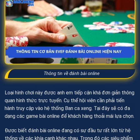
Thông tin về đánh bài online
Loại hình chơi này được anh em tiếp cận khá đơn giản thông
quan hình thức trực tuyến. Cụ thể hội viên cần phải tiến
hành truy cập vào hệ thống Ban ca xeng. Tại đây sẽ có đa
dạng các game bài online để khách hàng thoải mái lựa chọn.
Được biết đánh bài online đang có sự đầu tư rất lớn từ hệ
thống về các khía cạnh khác nhau. Trong đó các siêu phẩm