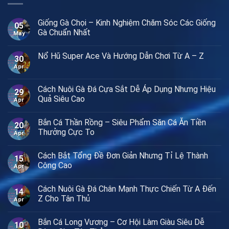
Giống Gà Chọi – Kinh Nghiệm Chăm Sóc Các Giống
05
Gà Chuẩn Nhất
May
Nổ Hũ Super Ace Và Hướng Dẫn Chơi Từ A – Z
30
Apr
Cách Nuôi Gà Đá Cựa Sắt Dễ Áp Dụng Nhưng Hiệu
29
Quả Siêu Cao
Apr
Bắn Cá Thần Rồng – Siêu Phẩm Săn Cá Ăn Tiền
20
Thưởng Cực To
Apr
Cách Bắt Tổng Đề Đơn Giản Nhưng Tỉ Lệ Thành
15
Công Cao
Apr
Cách Nuôi Gà Đá Chân Mạnh Thực Chiến Từ A Đến
14
Z Cho Tân Thủ
Apr
Bắn Cá Long Vương – Cơ Hội Làm Giàu Siêu Dễ
10