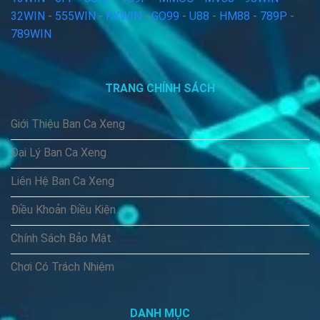
32WIN
-
555WIN
-
KKWIN
-
GO99
-
U88
-
HM88
-
789P
-
789WIN
TRANG CHÍNH SÁCH
Giới Thiệu Ban Ca Xeng
Đại Lý Ban Ca Xeng
Liên Hệ Ban Ca Xeng
Điều Khoản Điều Kiện
Chính Sách Bảo Mật
Chơi Có Trách Nhiệm
DANH MỤC