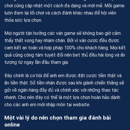
chơi cũng cập nhật một cách đa dạng và mới mẻ. Mỗi game
luôn đem lại lối chơi và cách đánh khác nhau để hội viên
thỏa sức lựa chọn.
Mọi người tận hưởng các ván game sẽ không bao giờ cảm
thấy thất vọng hay nhàm chán. Bởi vì ván cược đều được
cam kết an toàn và hợp pháp 100% cho khách hàng. Mọi kết
quả cũng công tâm tuyệt đối nên bet thủ đều hài lòng và ấn
tượng từ ngay lần đầu tham gia.
Đây chính là cơ hội để anh em được đặt cược tiền thật và
ăn tiền thật. Số tiền nhận được sau khi giành chiến thắng sẽ
gửi về ngân hàng đầy đủ và chính xác với những thao tác
nhanh. Cho nên đây có thể là một lựa chọn hoàn hảo dành
cho các anh em mới nhập môn tại website.
Một vài lý do nên chọn tham gia đánh bài
online