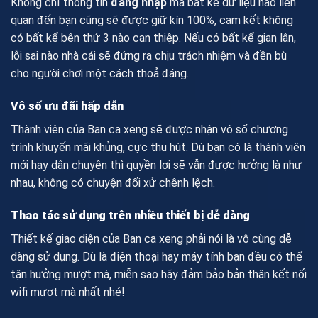
Không chỉ thông tin
đăng nhập
mà bất kể dữ liệu nào liên
quan đến bạn cũng sẽ được giữ kín 100%, cam kết không
có bất kể bên thứ 3 nào can thiệp. Nếu có bất kể gian lận,
lỗi sai nào nhà cái sẽ đứng ra chịu trách nhiệm và đền bù
cho người chơi một cách thoả đáng.
Vô số ưu đãi hấp dẫn
Thành viên của Ban ca xeng sẽ được nhận vô số chương
trình khuyến mãi khủng, cực thu hút. Dù bạn có là thành viên
mới hay dân chuyên thì quyền lợi sẽ vẫn được hưởng là như
nhau, không có chuyện đối xử chênh lệch.
Thao tác sử dụng trên nhiều thiết bị dễ dàng
Thiết kế giao diện của Ban ca xeng phải nói là vô cùng dễ
dàng sử dụng. Dù là điện thoại hay máy tính bạn đều có thể
tận hưởng mượt mà, miễn sao hãy đảm bảo bản thân kết nối
wifi mượt mà nhất nhé!