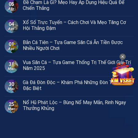
Đề Chạm Là Gì? Mẹo Hay Áp Dụng Hiệu Quả Để
05
Chiến Thắng
Apr
Xổ Số Trực Tuyến – Cách Chơi Và Mẹo Tăng Cơ
04
Hội Thắng Đậm
Apr
Bắn Cá Tiên – Tựa Game Săn Cá Ăn Tiền Được
01
Nhiều Người Chơi
Apr
✕
Vua Săn Cá – Tựa Game Thống Trị Thế Giới Giải Trí
31
Năm 2025
Mar
Gà Đá Đòn Độc – Khám Phá Những Đòn Tấn Công
30
Đặc Biệt
Mar
Nổ Hũ Phát Lộc – Bùng Nổ May Mắn, Rinh Ngay
25
Thưởng Khủng
Mar