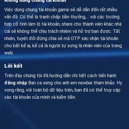
Không dùng chung tài khoản
Việc dùng chung tài khoản game sẽ dễ dẫn đến rất nhiều
vấn đề. Có thể là tranh chấp tiền thưởng,… với các trường
hợp cố tình làm lộ tài khoản, share cho thành viên khác nhà
cái sẽ không thể chịu trách nhiệm và hỗ trợ bạn được. Tất
nhiên, tuyệt đối đừng chia sẻ mã OTP xác nhận tài khoản
cho bất kể ai, kể cả là người tự xưng là nhân viên của trang
web.
Lời kết
Trên đây chúng tôi đã hướng dẫn chi tiết cách tiến hành
đăng nhập
Ban ca xeng cho anh em newbie tham khảo. Hy
vọng rằng, với toàn bộ dữ liệu trên, bạn đã có thể truy cập
vào tài khoản của mình và kiếm tiền.