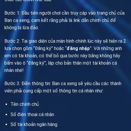
Bước 1: Đầu tiên người chơi cần truy cập vào trang chủ của
Ban ca xeng, cam kết rằng phải là link dẫn chính chủ để
không bị lừa đảo.
Bước 2: Tại giao diện của màn hình chính lúc này sẽ hiện ra 2
lựa chọn gồm “Đăng ký” hoặc “
đăng nhập
”. Với những anh
em có tài khoản, có thể bỏ qua bước này bằng không hãy
bấm vào ô “đăng ký”, lập cho bản thân một tài khoản cá
nhân nhé!
Bước 3: Điền thông tin: Ban ca xeng sẽ yêu cầu các thành
viên phải cung cấp một số thông tin cá nhân như:
Tên chính chủ
Số điện thoại cá nhân
Số tài khoản ngân hàng