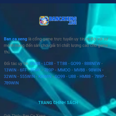
Ban ca xeng
là cổng game trực tuyến uy tín, ra đời với sứ
mệnh mang đến sân chơi giải trí chất lượng cao cho game
thủ.
Đối tác uy tín:
XN88
-
LC88
-
TT88
-
GO99
-
888NEW
-
13WIN
-
6FF
-
8DAY
-
789P
-
MMOO
-
MV88
-
98WIN
-
32WIN
-
555WIN
-
KKWIN
-
GO99
-
U88
-
HM88
-
789P
-
789WIN
TRANG CHÍNH SÁCH
Giới Thiệu Ban Ca Xeng