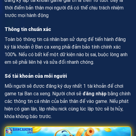
đăng ký lập tài khoản game giải trí là trên 18 tuổi. Đây là
thời điểm bản thân mọi người đã có thể chịu trách nhiệm
trước mọi hành động
Thông tin chuẩn xác
Toàn bộ thông tin cá nhân bạn sử dụng để tiến hành đăng
ký tài khoản ở Ban ca xeng phải đảm bảo tính chính xác
100%. Nếu có bất kể một dữ kiện nào bị sai, buộc lòng anh
em sẽ phải liên hệ và sửa đổi nhanh chóng.
Số tài khoản của mỗi người
Mỗi người sẽ được đăng ký duy nhất 1 tài khoản để chơi
game tại Ban ca xeng. Người chơi sẽ
đăng nhập
bằng chính
các thông tin cá nhân của bản thân để vào game. Nếu phát
hiện có gian lận, lập nhiều nick cùng lúc lập tức sẽ bị hủy,
khóa không báo trước.