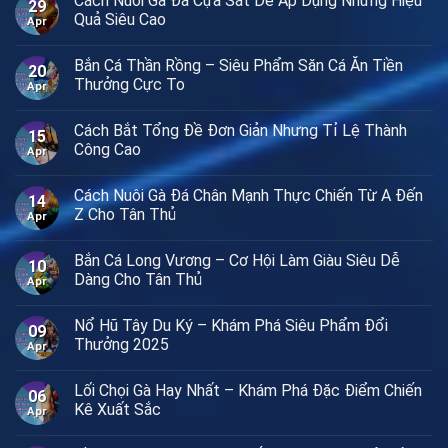
Cách Nuôi Gà Đá Cựa Sắt Dễ Áp Dụng Nhưng Hiệu
29
Quả Siêu Cao
Apr
Bắn Cá Thần Rồng – Siêu Phẩm Săn Cá Ăn Tiền
20
Thưởng Cực To
Apr
Cách Bắt Tổng Đề Đơn Giản Nhưng Tỉ Lệ Thành
15
Công Cao
Apr
Cách Nuôi Gà Đá Chân Mạnh Thực Chiến Từ A Đến
14
Z Cho Tân Thủ
Apr
Bắn Cá Long Vương – Cơ Hội Làm Giàu Siêu Dễ
10
Dàng Cho Tân Thủ
Apr
Nổ Hũ Tây Du Ký – Khám Phá Siêu Phẩm Đổi
09
Thưởng 2025
Apr
Lối Chọi Gà Hay Nhất – Khám Phá Đặc Điểm Chiến
06
Kê Xuất Sắc
Apr