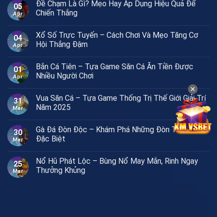
Đề Chạm Là Gì? Mẹo Hay Áp Dụng Hiệu Quả Để
05
Chiến Thắng
Apr
Xổ Số Trực Tuyến – Cách Chơi Và Mẹo Tăng Cơ
04
Hội Thắng Đậm
Apr
Bắn Cá Tiên – Tựa Game Săn Cá Ăn Tiền Được
01
Nhiều Người Chơi
Apr
✕
Vua Săn Cá – Tựa Game Thống Trị Thế Giới Giải Trí
31
Năm 2025
Mar
Gà Đá Đòn Độc – Khám Phá Những Đòn Tấn Công
30
Đặc Biệt
Mar
Nổ Hũ Phát Lộc – Bùng Nổ May Mắn, Rinh Ngay
25
Thưởng Khủng
Mar