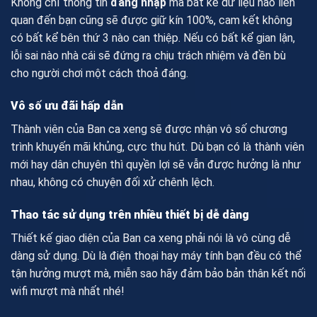
Không chỉ thông tin
đăng nhập
mà bất kể dữ liệu nào liên
quan đến bạn cũng sẽ được giữ kín 100%, cam kết không
có bất kể bên thứ 3 nào can thiệp. Nếu có bất kể gian lận,
lỗi sai nào nhà cái sẽ đứng ra chịu trách nhiệm và đền bù
cho người chơi một cách thoả đáng.
Vô số ưu đãi hấp dẫn
Thành viên của Ban ca xeng sẽ được nhận vô số chương
trình khuyến mãi khủng, cực thu hút. Dù bạn có là thành viên
mới hay dân chuyên thì quyền lợi sẽ vẫn được hưởng là như
nhau, không có chuyện đối xử chênh lệch.
Thao tác sử dụng trên nhiều thiết bị dễ dàng
Thiết kế giao diện của Ban ca xeng phải nói là vô cùng dễ
dàng sử dụng. Dù là điện thoại hay máy tính bạn đều có thể
tận hưởng mượt mà, miễn sao hãy đảm bảo bản thân kết nối
wifi mượt mà nhất nhé!