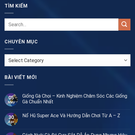
TÌM KIẾM
CHUYÊN MỤC
CHUYÊN
MỤC
BÀI VIẾT MỚI
Giống Gà Chọi – Kinh Nghiệm Chăm Sóc Các Giống
05
Gà Chuẩn Nhất
May
Nổ Hũ Super Ace Và Hướng Dẫn Chơi Từ A – Z
30
Apr